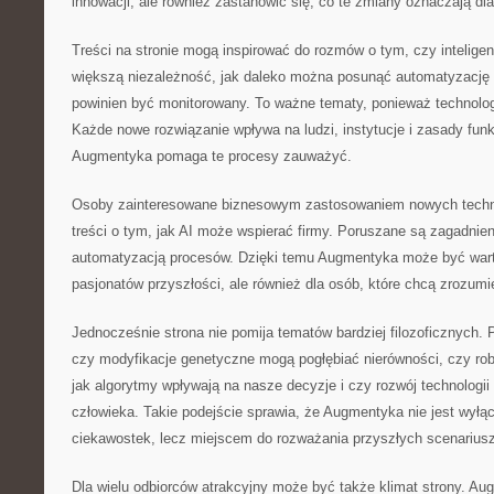
innowacji, ale również zastanowić się, co te zmiany oznaczają dla
Treści na stronie mogą inspirować do rozmów o tym, czy intelig
większą niezależność, jak daleko można posunąć automatyzację d
powinien być monitorowany. To ważne tematy, ponieważ technologia
Każde nowe rozwiązanie wpływa na ludzi, instytucje i zasady fun
Augmentyka pomaga te procesy zauważyć.
Osoby zainteresowane biznesowym zastosowaniem nowych technol
treści o tym, jak AI może wspierać firmy. Poruszane są zagadnie
automatyzacją procesów. Dzięki temu Augmentyka może być warto
pasjonatów przyszłości, ale również dla osób, które chcą zrozumi
Jednocześnie strona nie pomija tematów bardziej filozoficznych. P
czy modyfikacje genetyczne mogą pogłębiać nierówności, czy ro
jak algorytmy wpływają na nasze decyzje i czy rozwój technologii
człowieka. Takie podejście sprawia, że Augmentyka nie jest wyłą
ciekawostek, lecz miejscem do rozważania przyszłych scenariusz
Dla wielu odbiorców atrakcyjny może być także klimat strony. Au