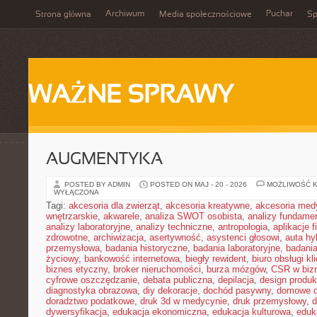
Archiwum
Puchar
Strona główna
Media społecznościowe
Sp
WAŻNE SPRAWY
AUGMENTYKA
POSTED BY ADMIN
POSTED ON MAJ - 20 - 2026
MOŻLIWOŚĆ 
WYŁĄCZONA
Tagi:
akcesoria dla zwierząt
,
akcesoria kreatywne
,
akcesoria med
wnętrzarskie
,
akwarele
,
analiza SWOT osobista
,
analizy fundame
analizy laboratoryjne
,
analizy techniczne
,
antropologia
,
aplikacje 
zdrowotne
,
archiwizacja
,
asertywność
,
asystenci głosowi
,
auta h
przemysłowa
,
badania historyczne
,
badania laboratoryjne
,
badani
życiowy
,
bankowość internetowa
,
biegły rewident
,
biuro obsługi kl
biznes etyczny
,
broker nieruchomości
,
burza mózgów
,
CSR w biz
cyfrowe oszczędzanie
,
debata publiczna
,
depilacja
,
design produk
diagnostyka obrazowa
,
diy dekoracje
,
dochód pasywny
,
domowe d
doradztwo podatkowe
,
druk 3d w medycynie
,
druk przemysłowy
,
d
dywersyfikacja
,
edukacja ekonomiczna
,
edukacja kulturowa
,
eduk