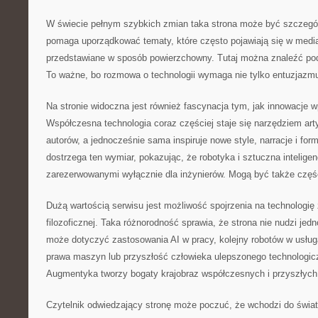
W świecie pełnym szybkich zmian taka strona może być szczegó
pomaga uporządkować tematy, które często pojawiają się w media
przedstawiane w sposób powierzchowny. Tutaj można znaleźć pode
To ważne, bo rozmowa o technologii wymaga nie tylko entuzjazmu
Na stronie widoczna jest również fascynacja tym, jak innowacje w
Współczesna technologia coraz częściej staje się narzędziem arty
autorów, a jednocześnie sama inspiruje nowe style, narracje i fo
dostrzega ten wymiar, pokazując, że robotyka i sztuczna intelig
zarezerwowanymi wyłącznie dla inżynierów. Mogą być także częśc
Dużą wartością serwisu jest możliwość spojrzenia na technologię
filozoficznej. Taka różnorodność sprawia, że strona nie nudzi jed
może dotyczyć zastosowania AI w pracy, kolejny robotów w usług
prawa maszyn lub przyszłość człowieka ulepszonego technologicz
Augmentyka tworzy bogaty krajobraz współczesnych i przyszłych
Czytelnik odwiedzający stronę może poczuć, że wchodzi do świat