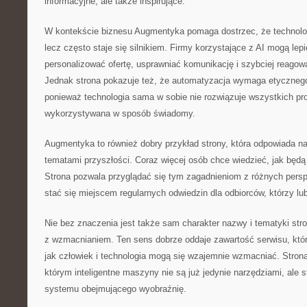
informacyjne, ale także inspirujące.
W kontekście biznesu Augmentyka pomaga dostrzec, że technologi
lecz często staje się silnikiem. Firmy korzystające z AI mogą lep
personalizować ofertę, usprawniać komunikację i szybciej reagowa
Jednak strona pokazuje też, że automatyzacja wymaga etycznego 
ponieważ technologia sama w sobie nie rozwiązuje wszystkich pr
wykorzystywana w sposób świadomy.
Augmentyka to również dobry przykład strony, która odpowiada n
tematami przyszłości. Coraz więcej osób chce wiedzieć, jak będ
Strona pozwala przyglądać się tym zagadnieniom z różnych pers
stać się miejscem regularnych odwiedzin dla odbiorców, którzy lu
Nie bez znaczenia jest także sam charakter nazwy i tematyki str
z wzmacnianiem. Ten sens dobrze oddaje zawartość serwisu, któr
jak człowiek i technologia mogą się wzajemnie wzmacniać. Stron
którym inteligentne maszyny nie są już jedynie narzędziami, ale 
systemu obejmującego wyobraźnię.