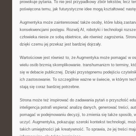
prowokuje pytania. To nie jest przypadkowy zbiór tekstów, lecz t
poświęcona temu, jak futurystyczne idee mogą kształtować nast
Augmentyka może zainteresować także osoby, które lubią zastan
konsekwencjami postępu. Rozwój AI, robotyki i technologii rozsz
człowieka niesie ze sobą obietnice, ale również zagrożenia. Stro
dzięki czemu jej przekaz jest bardziej dojrzały.
Wartościowe jest również to, że Augmentyka może pomagać w osw
wielu osób brzmią skomplikowanie. transhumanizm to terminy, któ
się w debacie publicznej. Dzięki przystępnemu podejściu czyteln
ich zastosowanie. To szczególnie ważne w świecie, w którym te
stają się coraz bardziej potrzebne.
Strona może też inspirować do zadawania pytań o przyszłość eduk
inteligencja potrafi wspierać analizę danych, generować treści, 
pomagać w podejmowaniu decyzji, to zmienia się także sposób, w 
uczyć. Augmentyka, pokazując szeroki kontekst technologii, moż
takich umiejętności jak kreatywność. To sprawia, że jej treści maj