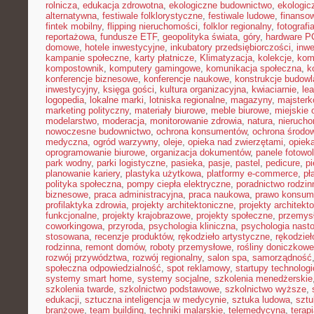
rolnicza
,
edukacja zdrowotna
,
ekologiczne budownictwo
,
ekologic
alternatywna
,
festiwale folklorystyczne
,
festiwale ludowe
,
finansow
fintek mobilny
,
flipping nieruchomości
,
folklor regionalny
,
fotograf
reportażowa
,
fundusze ETF
,
geopolityka świata
,
góry
,
hardware P
domowe
,
hotele inwestycyjne
,
inkubatory przedsiębiorczości
,
inwe
kampanie społeczne
,
karty płatnicze
,
Klimatyzacja
,
kolekcje
,
kom
kompostownik
,
komputery gamingowe
,
komunikacja społeczna
,
k
konferencje biznesowe
,
konferencje naukowe
,
konstrukcje budow
inwestycyjny
,
księga gości
,
kultura organizacyjna
,
kwiaciarnie
,
le
logopedia
,
lokalne marki
,
lotniska regionalne
,
magazyny
,
majster
marketing polityczny
,
materiały biurowe
,
meble biurowe
,
miejskie 
modelarstwo
,
moderacja
,
monitorowanie zdrowia
,
natura
,
nierucho
nowoczesne budownictwo
,
ochrona konsumentów
,
ochrona środo
medyczna
,
ogród warzywny
,
oleje
,
opieka nad zwierzętami
,
opiek
oprogramowanie biurowe
,
organizacja dokumentów
,
panele fotowo
park wodny
,
parki logistyczne
,
pasieka
,
pasje
,
pastel
,
pedicure
,
p
planowanie kariery
,
plastyka użytkowa
,
platformy e-commerce
,
pł
polityka społeczna
,
pompy ciepła elektryczne
,
poradnictwo rodzin
biznesowe
,
praca administracyjna
,
praca naukowa
,
prawo konsum
profilaktyka zdrowia
,
projekty architektoniczne
,
projekty architekt
funkcjonalne
,
projekty krajobrazowe
,
projekty społeczne
,
przemys
coworkingowa
,
przyroda
,
psychologia kliniczna
,
psychologia nast
stosowana
,
recenzje produktów
,
rękodzieło artystyczne
,
rękodzieł
rodzinna
,
remont domów
,
roboty przemysłowe
,
rośliny doniczkowe
rozwój przywództwa
,
rozwój regionalny
,
salon spa
,
samorządność
społeczna odpowiedzialność
,
spot reklamowy
,
startupy technolog
systemy smart home
,
systemy socjalne
,
szkolenia menedżerskie
szkolenia twarde
,
szkolnictwo podstawowe
,
szkolnictwo wyższe
,
edukacji
,
sztuczna inteligencja w medycynie
,
sztuka ludowa
,
sztu
branżowe
,
team building
,
techniki malarskie
,
telemedycyna
,
terap