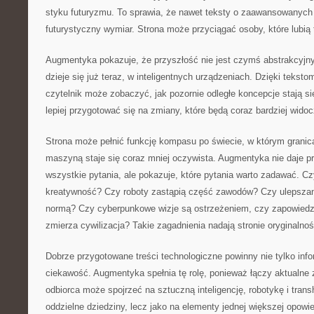
styku futuryzmu. To sprawia, że nawet teksty o zaawansowanych
futurystyczny wymiar. Strona może przyciągać osoby, które lubią 
Augmentyka pokazuje, że przyszłość nie jest czymś abstrakcyjn
dzieje się już teraz, w inteligentnych urządzeniach. Dzięki tekst
czytelnik może zobaczyć, jak pozornie odległe koncepcje stają si
lepiej przygotować się na zmiany, które będą coraz bardziej widoc
Strona może pełnić funkcję kompasu po świecie, w którym grani
maszyną staje się coraz mniej oczywista. Augmentyka nie daje p
wszystkie pytania, ale pokazuje, które pytania warto zadawać. C
kreatywność? Czy roboty zastąpią część zawodów? Czy ulepszanie
normą? Czy cyberpunkowe wizje są ostrzeżeniem, czy zapowiedzi
zmierza cywilizacja? Takie zagadnienia nadają stronie oryginalnoś
Dobrze przygotowane treści technologiczne powinny nie tylko inf
ciekawość. Augmentyka spełnia tę rolę, ponieważ łączy aktualne 
odbiorca może spojrzeć na sztuczną inteligencję, robotykę i tran
oddzielne dziedziny, lecz jako na elementy jednej większej opowie