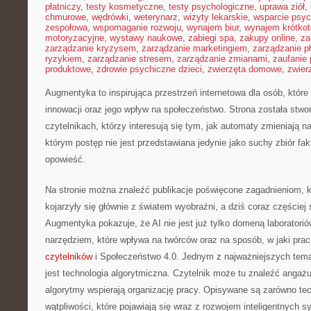
płatniczy
,
testy kosmetyczne
,
testy psychologiczne
,
uprawa ziół
,
chmurowe
,
wędrówki
,
weterynarz
,
wizyty lekarskie
,
wsparcie psyc
zespołowa
,
wspomaganie rozwoju
,
wynajem biur
,
wynajem krótko
motoryzacyjne
,
wystawy naukowe
,
zabiegi spa
,
zakupy online
,
za
zarządzanie kryzysem
,
zarządzanie marketingiem
,
zarządzanie p
ryzykiem
,
zarządzanie stresem
,
zarządzanie zmianami
,
zaufanie 
produktowe
,
zdrowie psychiczne dzieci
,
zwierzęta domowe
,
zwier
Augmentyka to inspirująca przestrzeń internetowa dla osób, które
innowacji oraz jego wpływ na społeczeństwo. Strona została stwo
czytelnikach, którzy interesują się tym, jak automaty zmieniają n
którym postęp nie jest przedstawiana jedynie jako suchy zbiór fak
opowieść.
Na stronie można znaleźć publikacje poświęcone zagadnieniom, 
kojarzyły się głównie z światem wyobraźni, a dziś coraz częściej
Augmentyka pokazuje, że AI nie jest już tylko domeną laboratoriów
narzędziem, które wpływa na twórców oraz na sposób, w jaki pr
czytelników
i Społeczeństwo 4.0. Jednym z najważniejszych tema
jest technologia algorytmiczna. Czytelnik może tu znaleźć angażuj
algorytmy wspierają organizację pracy. Opisywane są zarówno tec
wątpliwości, które pojawiają się wraz z rozwojem inteligentnych 