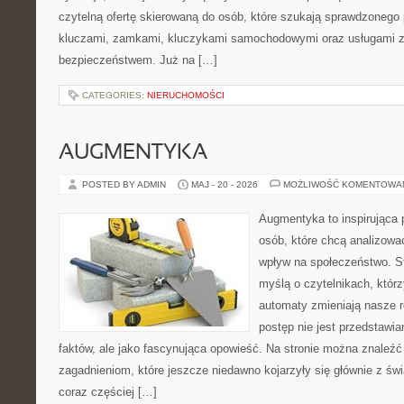
czytelną ofertę skierowaną do osób, które szukają sprawdzonego
kluczami, zamkami, kluczykami samochodowymi oraz usługami 
bezpieczeństwem. Już na […]
CATEGORIES:
NIERUCHOMOŚCI
AUGMENTYKA
POSTED BY ADMIN
MAJ - 20 - 2026
MOŻLIWOŚĆ KOMENTOWA
Augmentyka to inspirująca p
osób, które chcą analizować
wpływ na społeczeństwo. St
myślą o czytelnikach, którzy
automaty zmieniają nasze r
postęp nie jest przedstawia
faktów, ale jako fascynująca opowieść. Na stronie można znaleźć
zagadnieniom, które jeszcze niedawno kojarzyły się głównie z św
coraz częściej […]