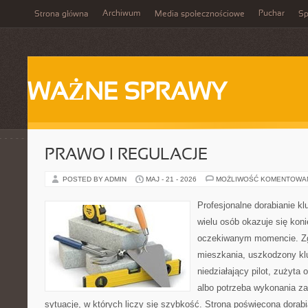
Archiwum
Puchar
Strona główna
Media społecznościowe
Sp
WAŻNE SPRAWY
PRAWO I REGULACJE
POSTED BY ADMIN
MAJ - 21 - 2026
MOŻLIWOŚĆ KOMENTOWA
Profesjonalne dorabianie kl
wielu osób okazuje się kon
oczekiwanym momencie. Zg
mieszkania, uszkodzony k
niedziałający pilot, zużyt
albo potrzeba wykonania z
sytuacje, w których liczy się szybkość. Strona poświęcona dorabi