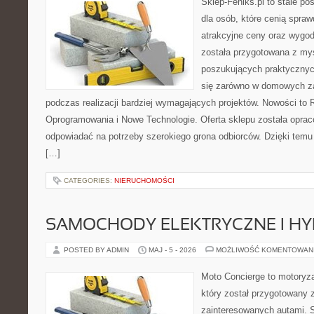
Sklep-Feniks.pl to stale po
dla osób, które cenią spra
atrakcyjne ceny oraz wygod
została przygotowana z my
poszukujących praktycznyc
się zarówno w domowych za
podczas realizacji bardziej wymagających projektów. Nowości to 
Oprogramowania i Nowe Technologie. Oferta sklepu została oprac
odpowiadać na potrzeby szerokiego grona odbiorców. Dzięki tem
[…]
CATEGORIES:
NIERUCHOMOŚCI
SAMOCHODY ELEKTRYCZNE I H
POSTED BY ADMIN
MAJ - 5 - 2026
MOŻLIWOŚĆ KOMENTOWAN
Moto Concierge to motoryza
który został przygotowany 
zainteresowanych autami. S