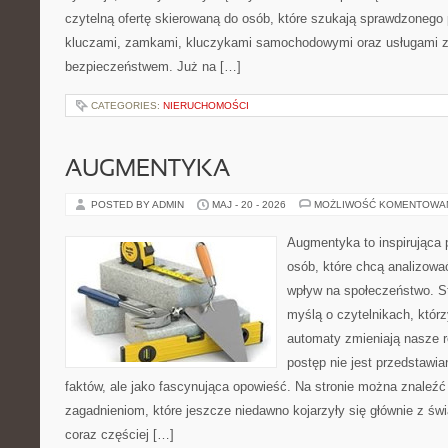
czytelną ofertę skierowaną do osób, które szukają sprawdzonego
kluczami, zamkami, kluczykami samochodowymi oraz usługami 
bezpieczeństwem. Już na […]
CATEGORIES:
NIERUCHOMOŚCI
AUGMENTYKA
POSTED BY ADMIN
MAJ - 20 - 2026
MOŻLIWOŚĆ KOMENTOWA
Augmentyka to inspirująca p
osób, które chcą analizować
wpływ na społeczeństwo. St
myślą o czytelnikach, którzy
automaty zmieniają nasze r
postęp nie jest przedstawia
faktów, ale jako fascynująca opowieść. Na stronie można znaleźć
zagadnieniom, które jeszcze niedawno kojarzyły się głównie z św
coraz częściej […]