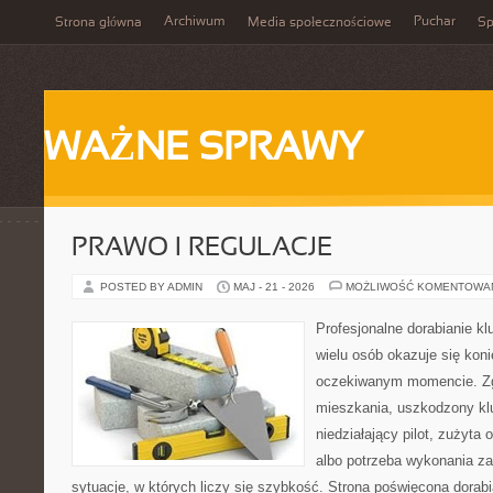
Archiwum
Puchar
Strona główna
Media społecznościowe
Sp
WAŻNE SPRAWY
PRAWO I REGULACJE
POSTED BY ADMIN
MAJ - 21 - 2026
MOŻLIWOŚĆ KOMENTOWA
Profesjonalne dorabianie kl
wielu osób okazuje się kon
oczekiwanym momencie. Zg
mieszkania, uszkodzony k
niedziałający pilot, zużyt
albo potrzeba wykonania z
sytuacje, w których liczy się szybkość. Strona poświęcona dorabi