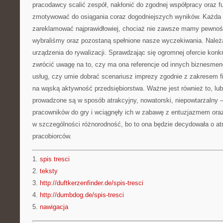
pracodawcy scalić zespół, nakłonić do zgodnej współpracy oraz fu
zmotywować do osiągania coraz dogodniejszych wyników. Każda z 
zareklamować najprawidłowiej, chociaż nie zawsze mamy pewnoś
wybraliśmy oraz pozostaną spełnione nasze wyczekiwania. Nale
urządzenia do rywalizacji. Sprawdzając się ogromnej ofercie konkr
zwrócić uwagę na to, czy ma ona referencje od innych biznesmenów
usług, czy umie dobrać scenariusz imprezy zgodnie z zakresem f
na wąską aktywność przedsiębiorstwa. Ważne jest również to, lu
prowadzone są w sposób atrakcyjny, nowatorski, niepowtarzalny 
pracowników do gry i wciągnęły ich w zabawę z entuzjazmem or
w szczególności różnorodność, bo to ona będzie decydowała o at
pracobiorców.
1.
spis tresci
2.
teksty
3.
http://duftkerzenfinder.de/spis-tresci
4.
http://dumbdog.de/spis-tresci
5.
nawigacja