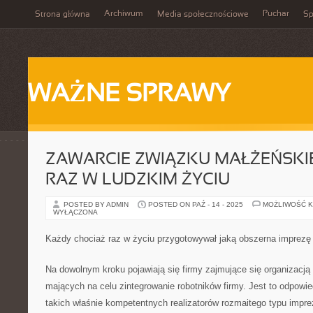
Archiwum
Puchar
Strona główna
Media społecznościowe
Sp
WAŻNE SPRAWY
ZAWARCIE ZWIĄZKU MAŁŻEŃSK
RAZ W LUDZKIM ŻYCIU
POSTED BY ADMIN
POSTED ON PAŹ - 14 - 2025
MOŻLIWOŚĆ 
WYŁĄCZONA
Każdy chociaż raz w życiu przygotowywał jaką obszerna imprezę
Na dowolnym kroku pojawiają się firmy zajmujące się organizacją
mających na celu zintegrowanie robotników firmy. Jest to odpowi
takich właśnie kompetentnych realizatorów rozmaitego typu impr