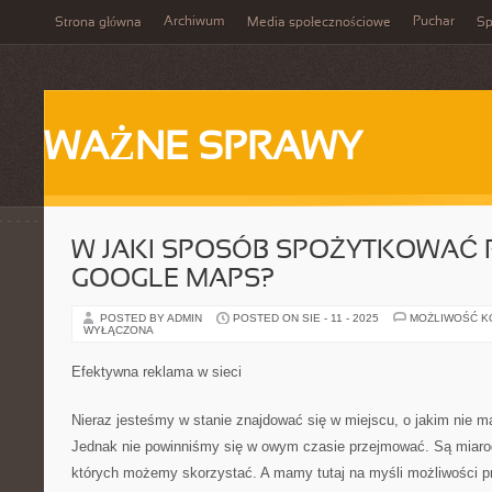
Archiwum
Puchar
Strona główna
Media społecznościowe
Sp
WAŻNE SPRAWY
W JAKI SPOSÓB SPOŻYTKOWAĆ 
GOOGLE MAPS?
POSTED BY ADMIN
POSTED ON SIE - 11 - 2025
MOŻLIWOŚĆ 
WYŁĄCZONA
Efektywna reklama w sieci
Nieraz jesteśmy w stanie znajdować się w miejscu, o jakim nie 
Jednak nie powinniśmy się w owym czasie przejmować. Są miaro
których możemy skorzystać. A mamy tutaj na myśli możliwości 