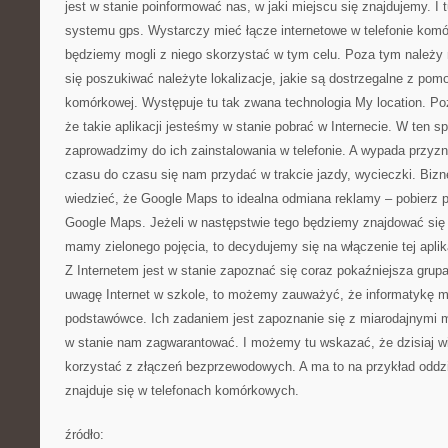
jest w stanie poinformować nas, w jaki miejscu się znajdujemy. I
systemu gps. Wystarczy mieć łącze internetowe w telefonie ko
będziemy mogli z niego skorzystać w tym celu. Poza tym należy 
się poszukiwać należyte lokalizacje, jakie są dostrzegalne z pomo
komórkowej. Występuje tu tak zwana technologia My location. 
że takie aplikacji jesteśmy w stanie pobrać w Internecie. W ten
zaprowadzimy do ich zainstalowania w telefonie. A wypada przy
czasu do czasu się nam przydać w trakcie jazdy, wycieczki. Bizn
wiedzieć, że Google Maps to idealna odmiana reklamy – pobierz p
Google Maps. Jeżeli w następstwie tego będziemy znajdować się 
mamy zielonego pojęcia, to decydujemy się na włączenie tej aplika
Z Internetem jest w stanie zapoznać się coraz pokaźniejsza gru
uwagę Internet w szkole, to możemy zauważyć, że informatykę ma
podstawówce. Ich zadaniem jest zapoznanie się z miarodajnymi mo
w stanie nam zagwarantować. I możemy tu wskazać, że dzisiaj wi
korzystać z złączeń bezprzewodowych. A ma to na przykład oddzia
znajduje się w telefonach komórkowych.
źródło: