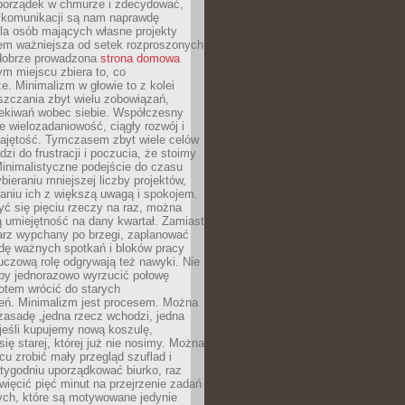
ć porządek w chmurze i zdecydować,
y komunikacji są nam naprawdę
la osób mających własne projekty
sem ważniejsza od setek rozproszonych
 dobrze prowadzona
strona domowa
ym miejscu zbiera to, co
ze. Minimalizm w głowie to z kolei
szczania zbyt wielu zobowiązań,
zekiwań wobec siebie. Współczesny
e wielozadaniowość, ciągły rozwój i
zajętość. Tymczasem zbyt wiele celów
dzi do frustracji i poczucia, że stoimy
inimalistyczne podejście do czasu
bieraniu mniejszej liczby projektów,
aniu ich z większą uwagą i spokojem.
ć się pięciu rzeczy na raz, można
 umiejętność na dany kwartał. Zamiast
arz wypchany po brzegi, zaplanować
wdę ważnych spotkań i bloków pracy
luczową rolę odgrywają też nawyki. Nie
 by jednorazowo wyrzucić połowę
otem wrócić do starych
eń. Minimalizm jest procesem. Można
zasadę „jedna rzecz wchodzi, jedna
jeśli kupujemy nową koszulę,
ę starej, której już nie nosimy. Można
cu zrobić mały przegląd szuflad i
 tygodniu uporządkować biurko, raz
więcić pięć minut na przejrzenie zadań
tych, które są motywowane jedynie