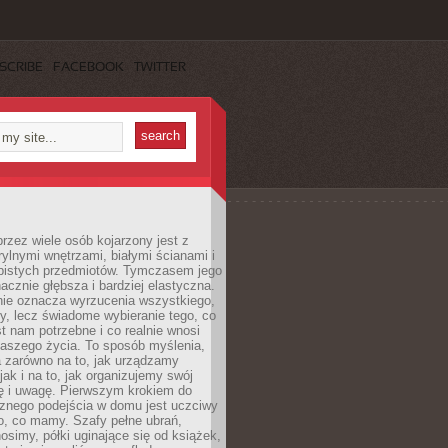
SCRIBE
FACEBOOK
TWITTER
rzez wiele osób kojarzony jest z
rylnymi wnętrzami, białymi ścianami i
bistych przedmiotów. Tymczasem jego
nacznie głębsza i bardziej elastyczna.
nie oznacza wyrzucenia wszystkiego,
y, lecz świadome wybieranie tego, co
t nam potrzebne i co realnie wnosi
naszego życia. To sposób myślenia,
a zarówno na to, jak urządzamy
jak i na to, jak organizujemy swój
ię i uwagę. Pierwszym krokiem do
cznego podejścia w domu jest uczciwy
o, co mamy. Szafy pełne ubrań,
nosimy, półki uginające się od książek,