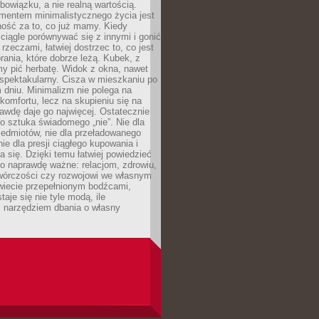
owiązku, a nie realną wartością.
entem minimalistycznego życia jest
ność za to, co już mamy. Kiedy
ciągle porównywać się z innymi i gonić
rzeczami, łatwiej dostrzec to, co jest
brania, które dobrze leżą. Kubek, z
my pić herbatę. Widok z okna, nawet
st spektakularny. Cisza w mieszkaniu po
dniu. Minimalizm nie polega na
 komfortu, lecz na skupieniu się na
awdę daje go najwięcej. Ostatecznie
o sztuka świadomego „nie”. Nie dla
zedmiotów, nie dla przeładowanego
nie dla presji ciągłego kupowania i
 się. Dzięki temu łatwiej powiedzieć
co naprawdę ważne: relacjom, zdrowiu,
twórczości czy rozwojowi we własnym
wiecie przepełnionym bodźcami,
aje się nie tyle modą, ile
 narzędziem dbania o własny