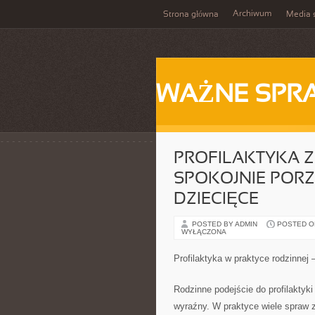
Archiwum
Strona główna
Media 
WAŻNE SPR
PROFILAKTYKA Z
SPOKOJNIE PORZ
DZIECIĘCE
POSTED BY ADMIN
POSTED ON
WYŁĄCZONA
Profilaktyka w praktyce rodzinnej
Rodzinne podejście do profilaktyki
wyraźny. W praktyce wiele spraw 