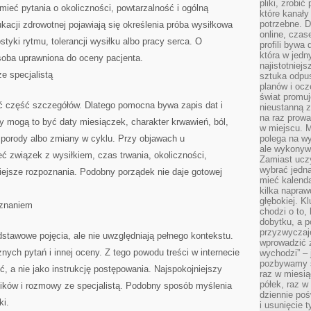
pliki, zrobi
ieć pytania o okoliczności, powtarzalność i ogólną
które kanał
potrzebne. D
acji zdrowotnej pojawiają się określenia próba wysiłkowa
online, cza
styki rytmu, tolerancji wysiłku albo pracy serca. O
profili bywa
która w jedn
osoba uprawniona do oceny pacjenta.
najistotniejs
e specjalistą
sztuka odpu
planów i oc
świat promuj
ć część szczegółów. Dlatego pomocna bywa zapis dat i
nieustanną 
na raz prowa
y mogą to być daty miesiączek, charakter krwawień, ból,
w miejscu. M
, porody albo zmiany w cyklu. Przy objawach u
polega na wy
ale wykonyw
 związek z wysiłkiem, czas trwania, okoliczności,
Zamiast uczy
wybrać jedną
iejsze rozpoznania. Podobny porządek nie daje gotowej
mieć kalend
kilka napra
głębokiej. K
oznaniem
chodzi o to,
dobytku, a p
przyzwyczaj
dstawowe pojęcia, ale nie uwzględniają pełnego kontekstu.
wprowadzić 
ch pytań i innej oceny. Z tego powodu treści w internecie
wychodzi” – 
pozbywamy si
ć, a nie jako instrukcję postępowania. Najspokojniejszy
raz w miesią
półek, raz w
ników i rozmowy ze specjalistą. Podobny sposób myślenia
dziennie poś
ki.
i usunięcie 