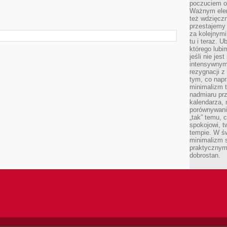
poczuciem ob
Ważnym elem
też wdzięcz
przestajemy 
za kolejnymi 
tu i teraz. U
którego lubi
jeśli nie je
intensywnym 
rezygnacji z
tym, co napr
minimalizm t
nadmiaru pr
kalendarza, 
porównywania
„tak” temu, 
spokojowi, 
tempie. W ś
minimalizm st
praktycznym
dobrostan.