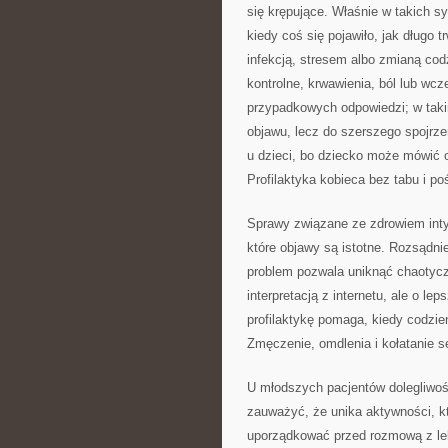
się krępujące. Właśnie w takich s
kiedy coś się pojawiło, jak długo 
infekcją, stresem albo zmianą co
kontrolne, krwawienia, ból lub wcz
przypadkowych odpowiedzi; w tak
objawu, lecz do szerszego spojrze
u dzieci, bo dziecko może mówić o
Profilaktyka kobieca bez tabu i po
Sprawy związane ze zdrowiem int
które objawy są istotne. Rozsądnie
problem pozwala uniknąć chaotycz
interpretacją z internetu, ale o l
profilaktykę pomaga, kiedy codzie
Zmęczenie, omdlenia i kołatanie 
U młodszych pacjentów dolegliwo
zauważyć, że unika aktywności, kt
uporządkować przed rozmową z le