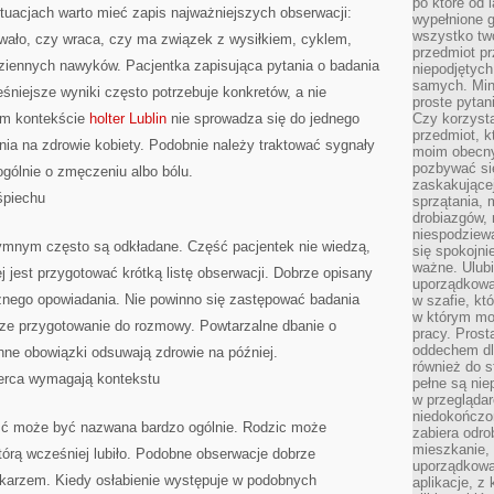
po które od l
ytuacjach warto mieć zapis najważniejszych obserwacji:
wypełnione g
wszystko two
trwało, czy wraca, czy ma związek z wysiłkiem, cyklem,
przedmiot p
dziennych nawyków. Pacjentka zapisująca pytania o badania
niepodjętych
samych. Min
eśniejsze wyniki często potrzebuje konkretów, a nie
proste pytan
im kontekście
holter Lublin
nie sprowadza się do jednego
Czy korzysta
przedmiot, k
nia na zdrowie kobiety. Podobnie należy traktować sygnały
moim obecn
pozbywać si
gólnie o zmęczeniu albo bólu.
zaskakującej
śpiechu
sprzątania, 
drobiazgów, 
niespodziewa
ymnym często są odkładane. Część pacjentek nie wiedzą,
się spokojni
ważne. Ulubi
j jest przygotować krótką listę obserwacji. Dobrze opisany
uporządkowa
nego opowiadania. Nie powinno się zastępować badania
w szafie, kt
w którym mo
epsze przygotowanie do rozmowy. Powtarzalne dbanie o
pracy. Prost
oddechem dl
nne obowiązki odsuwają zdrowie na później.
również do s
serca wymagają kontekstu
pełne są nie
w przegląda
niedokończon
ść może być nazwana bardzo ogólnie. Rodzic może
zabiera odro
mieszkanie,
órą wcześniej lubiło. Podobne obserwacje dobrze
uporządkowa
karzem. Kiedy osłabienie występuje w podobnych
aplikacje, z