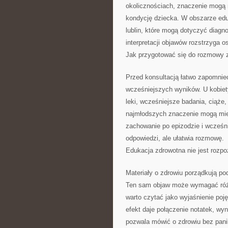
okolicznościach, znaczenie mogą m
kondycję dziecka. W obszarze eduk
lublin, które mogą dotyczyć diagno
interpretacji objawów rozstrzyga 
Jak przygotować się do rozmowy z
Przed konsultacją łatwo zapomnie
wcześniejszych wyników. U kobiet
leki, wcześniejsze badania, ciąże
najmłodszych znaczenie mogą mieć
zachowanie po epizodzie i wcześn
odpowiedzi, ale ułatwia rozmowę.
Edukacja zdrowotna nie jest rozp
Materiały o zdrowiu porządkują po
Ten sam objaw może wymagać różny
warto czytać jako wyjaśnienie poję
efekt daje połączenie notatek, wy
pozwala mówić o zdrowiu bez pani