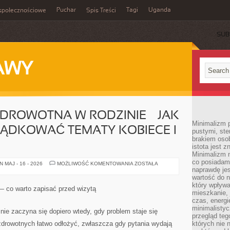
Puchar
Tagi
Uganda
społecznościowe
Spis Treści
SUB
AWY
DROWOTNA W RODZINIE — JAK
Minimalizm p
ĄDKOWAĆ TEMATY KOBIECE I
pustymi, ste
brakiem oso
istota jest z
Minimalizm 
co posiadam
PROFILAKTYKA
 MAJ - 16 - 2026
MOŻLIWOŚĆ KOMENTOWANIA
ZOSTAŁA
ZDROWOTNA
naprawdę jes
W
wartość do 
RODZINIE
który wpływ
—
 — co warto zapisać przed wizytą
JAK
mieszkanie, 
SPOKOJNIE
czas, energ
PORZĄDKOWAĆ
minimalisty
TEMATY
 nie zaczyna się dopiero wtedy, gdy problem staje się
KOBIECE
przegląd teg
I
zdrowotnych łatwo odłożyć, zwłaszcza gdy pytania wydają
których nie 
DZIECIĘCE