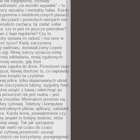
at nie sięgnęliśmy, szuflady
adżetami „na wszelki wypadek” – to
rzy wizualny i mentalny hałas. Każdy
rzypomina o niedokończonych planach,
 decyzjach i przeszłych wersjach nas
imalizm zachęca, by zadać sobie
ia: czy to jest mi jeszcze potrzebne?
m z tego regularnie? Czy to
tóry sprawia mi radość i ma sens w
ym życiu? Kiedy zaczynamy
ę nadmiaru, doświadczamy często
 ulgi. Mniej rzeczy oznacza mniej
mniej odkładania, mniej zgubionych
mniej wstydu, gdy ktoś
nie zapuka do drzwi. Przestrzeń staje
ejsza, łatwiej dostrzec to, co naprawdę
one książki na czytelnie
nej półce, kilka dopasowanych ubrań
óre rzeczywiście lubimy, wygodny fotel,
żna usiąść z kawą i odetchnąć po
a przestrzeń nie jest nudna – jest
a zmysłów. Minimalizm przenosi się
fery cyfrowej. Telefony i komputery
potrzebnych plików, aplikacji, zakładek
rce. Każda ikona, powiadomienie czy
y projekt to kolejny bodziec, który
binę uwagi. Tak jak sprzątamy
 tak warto od czasu do czasu
ć cyfrową przestrzeń: usunąć
 których nie korzystamy, posegregować