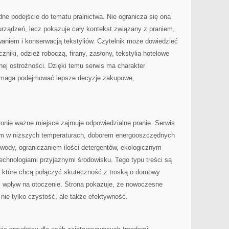
odne podejście do tematu pralnictwa. Nie ogranicza się ona
rządzeń, lecz pokazuje cały kontekst związany z praniem,
niem i konserwacją tekstyliów. Czytelnik może dowiedzieć
ęczniki, odzież roboczą, firany, zasłony, tekstylia hotelowe
ej ostrożności. Dzięki temu serwis ma charakter
pomaga podejmować lepsze decyzje zakupowe,
ronie ważne miejsce zajmuje odpowiedzialne pranie. Serwis
em w niższych temperaturach, doborem energooszczędnych
wody, ograniczaniem ilości detergentów, ekologicznym
hnologiami przyjaznymi środowisku. Tego typu treści są
, które chcą połączyć skuteczność z troską o domowy
 i wpływ na otoczenie. Strona pokazuje, że nowoczesne
 nie tylko czystość, ale także efektywność.