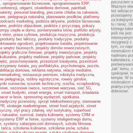
poczuciem ob
i
,
oprogramowanie biznesowe
,
oprogramowanie ERP
,
Ważnym elem
konferencji
,
origami
,
oświetlenie domowe
,
paintball
,
też wdzięcz
patenty
,
personal branding
,
pieczenie chleba na zakwasie
,
przestajemy 
owe
,
pielęgnacja naturalna
,
planowanie posiłków
,
platformy
za kolejnymi 
podcasts marketing
,
podróże aktywne
,
podróże biznesowe
,
tu i teraz. U
arne
,
podróże objazdowe
,
podróże z przyczepą
,
pokazy
którego lubi
ompy ciepła w domu
,
porównywarka lotów
,
portfolio artysty
,
jeśli nie je
 stron
,
prasa cyfrowa
,
produkcja muzyczna
,
produkcja
intensywnym 
produkty bez laktozy
,
produkty tradycyjne
,
produkty
rezygnacji z
ektowanie ogrodzeń
,
projektowanie światła
,
projektowanie
tym, co napr
ie wnętrz biurowych
,
projekty domów nowoczesnych
,
minimalizm t
rojekty graficzne firmowe
,
projekty inwestycyjne
,
projekty
nadmiaru pr
kulturalne
,
projekty meblowe
,
projekty parkowe
,
projekty
kalendarza, 
nętrz
,
przechowywanie
,
przestrzeń kreatywna
,
przestrzeń
porównywania
przyprawy świata
,
psy profilaktyka
,
psychoterapia
,
puzzle
,
„tak” temu, 
abilitacja domowa
,
reklama natywna
,
relacje medialne
,
spokojowi, 
remarketing
,
restauracje premium
,
robotyka medyczna
,
tempie. W ś
we pielęgnacja
,
rośliny egzotyczne
,
rowery górskie
,
minimalizm st
rynki surowców
,
rysunek techniczny
,
rzeźba
,
scrapbooking
,
praktycznym
mowe
,
sezonowe owoce
,
sezonowe warzywa
,
sieć 5G
,
dobrostan.
,
smart budynki
,
smart energia
,
smart transport
,
śniadania
pacer w lesie
,
sponsoring wydarzeń
,
spotkania
 medyczny przenośny
,
sprzęt telekonferencyjny
,
sterowanie
 PR
,
strategie marketingowe
,
street food azjatycki
,
street
asyczny
,
styl pracy zdalnej
,
styl rustykalny
,
superfood
 naturalne
,
survival
,
święta kulinarne
,
systemy CRM w
systemy ERP w firmie
,
systemy inteligentnego domu
,
e
,
systemy zabezpieczeń domowych
,
szkoła filmowa
 tańca
,
szkolenia kulinarne
,
szkolenie psów
,
sztuka
alna
,
sztuka uliczna murale
,
sztuka użytkowa domowa
,