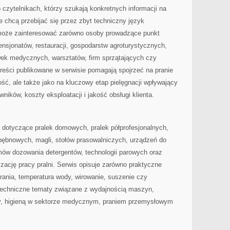
 czytelnikach, którzy szukają konkretnych informacji na
e chcą przebijać się przez zbyt techniczny język
 może zainteresować zarówno osoby prowadzące punkt
 pensjonatów, restauracji, gospodarstw agroturystycznych,
ek medycznych, warsztatów, firm sprzątających czy
ści publikowane w serwisie pomagają spojrzeć na pranie
ość, ale także jako na kluczowy etap pielęgnacji wpływający
wników, koszty eksploatacji i jakość obsługi klienta.
 dotyczące pralek domowych, pralek półprofesjonalnych,
bębnowych, magli, stołów prasowalniczych, urządzeń do
ów dozowania detergentów, technologii parowych oraz
ację pracy pralni. Serwis opisuje zarówno praktyczne
rania, temperatura wody, wirowanie, suszenie czy
j techniczne tematy związane z wydajnością maszyn,
y, higieną w sektorze medycznym, praniem przemysłowym