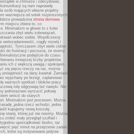
ć porządek w chmurze i zdecydować,
y komunikacji są nam naprawdę
la osób mających własne projekty
sem ważniejsza od setek rozproszonych
 dobrze prowadzona
strona domowa
ym miejscu zbiera to, co
ze. Minimalizm w głowie to z kolei
szczania zbyt wielu zobowiązań,
zekiwań wobec siebie. Współczesny
e wielozadaniowość, ciągły rozwój i
zajętość. Tymczasem zbyt wiele celów
dzi do frustracji i poczucia, że stoimy
inimalistyczne podejście do czasu
bieraniu mniejszej liczby projektów,
aniu ich z większą uwagą i spokojem.
ć się pięciu rzeczy na raz, można
 umiejętność na dany kwartał. Zamiast
arz wypchany po brzegi, zaplanować
wdę ważnych spotkań i bloków pracy
luczową rolę odgrywają też nawyki. Nie
 by jednorazowo wyrzucić połowę
otem wrócić do starych
eń. Minimalizm jest procesem. Można
zasadę „jedna rzecz wchodzi, jedna
jeśli kupujemy nową koszulę,
ę starej, której już nie nosimy. Można
cu zrobić mały przegląd szuflad i
 tygodniu uporządkować biurko, raz
więcić pięć minut na przejrzenie zadań
tych, które są motywowane jedynie