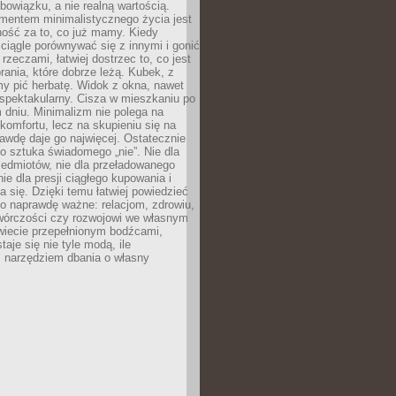
owiązku, a nie realną wartością.
entem minimalistycznego życia jest
ność za to, co już mamy. Kiedy
ciągle porównywać się z innymi i gonić
rzeczami, łatwiej dostrzec to, co jest
brania, które dobrze leżą. Kubek, z
my pić herbatę. Widok z okna, nawet
st spektakularny. Cisza w mieszkaniu po
dniu. Minimalizm nie polega na
 komfortu, lecz na skupieniu się na
awdę daje go najwięcej. Ostatecznie
o sztuka świadomego „nie”. Nie dla
zedmiotów, nie dla przeładowanego
nie dla presji ciągłego kupowania i
 się. Dzięki temu łatwiej powiedzieć
co naprawdę ważne: relacjom, zdrowiu,
twórczości czy rozwojowi we własnym
wiecie przepełnionym bodźcami,
aje się nie tyle modą, ile
 narzędziem dbania o własny