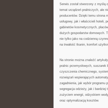
Serwis został stworzony z myślą o
temat urządzeń pralniczych, ale ni
producentów. Dzięki temu strona
usługowy, jak i właścicieli hoteli,
gabinetów kosmetycznych, placów
dużych gospodarstw domowych. Tre
nie tylko jako na codzienną czynn
na trwałość tkanin, komfort użytko
Na stronie można znaleźć artykuły
pralnic przemysłowych, suszarek 
czyszczenia chemicznego, system
rozwiązań wspierających automatyz
zagadnienia, jak wybór programu p
segregacja odzieży, jak i bardzie
zużyciem energii, odzyskiem wod
oraz optymalizacją kosztów.