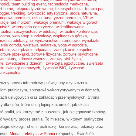
omości
,
team building event
,
technologia medyczna
,
rt home
,
teleporady zdrowotne
,
telepsychologia
,
terapia par
,
logger
,
trekking
,
twórczość artystyczna
,
uroda naturalna
,
eringowe premium
,
usługi turystyczne premium
,
VR w
kacje nad morzem
,
wakacje premium
,
wakacje w górach
,
nisaż
,
weterynaria egzotyczna
,
wideofilmowanie
,
rtualna rzeczywistość w edukacji
,
wirtualne konferencje
,
w domu
,
workshop survivalowy
,
wspinaczka górska
,
rzenia edukacyjne
,
wydawnictwo internetowe
,
wynalazki
,
enie ogrodu
,
wystawa malarska
,
yoga w ogrodzie
,
entami
,
zarządzanie odpadami
,
zarządzanie zespołem
,
zdrowe przekąski
,
zdrowie fizyczne
,
zdrowie psychiczne
wie skóry
,
zdrowie zwierząt
,
zdrowy styl życia
,
ne
,
zwiedzanie z dziećmi
,
zwierzęta egzotyczne
,
zwierzęta
nie zwierząt domowych
,
żywność BIO
,
żywność
unkcjonalna
tyczny serwis internetowy poświęcony czyszczeniu
aniom pralniczym, sprzętowi wykorzystywanym w domach,
ektach usługowych oraz zakładach przemysłowych. Strona
 dla osób, które chcą lepiej zrozumieć, jak działa
ć pralki, jak korzystać z suszarek, jak pielęgnować tkaniny,
ć wydajny proces prania. To miejsce, w którym praktyczne
logii, ekologii, chemii pralniczej, konserwacji odzieży oraz
wości:
Moda i Tekstylia w Praniu
i Zapachy i Świeżość.