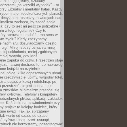
at nie sięgnęliśmy, szuflady
adżetami „na wszelki wypadek” – to
rzy wizualny i mentalny hałas. Każdy
rzypomina o niedokończonych planach,
 decyzjach i przeszłych wersjach nas
imalizm zachęca, by zadać sobie
ia: czy to jest mi jeszcze potrzebne?
m z tego regularnie? Czy to
tóry sprawia mi radość i ma sens w
ym życiu? Kiedy zaczynamy
ę nadmiaru, doświadczamy często
 ulgi. Mniej rzeczy oznacza mniej
mniej odkładania, mniej zgubionych
mniej wstydu, gdy ktoś
nie zapuka do drzwi. Przestrzeń staje
ejsza, łatwiej dostrzec to, co naprawdę
one książki na czytelnie
nej półce, kilka dopasowanych ubrań
óre rzeczywiście lubimy, wygodny fotel,
żna usiąść z kawą i odetchnąć po
a przestrzeń nie jest nudna – jest
a zmysłów. Minimalizm przenosi się
fery cyfrowej. Telefony i komputery
potrzebnych plików, aplikacji, zakładek
rce. Każda ikona, powiadomienie czy
y projekt to kolejny bodziec, który
binę uwagi. Tak jak sprzątamy
 tak warto od czasu do czasu
ć cyfrową przestrzeń: usunąć
 których nie korzystamy, posegregować