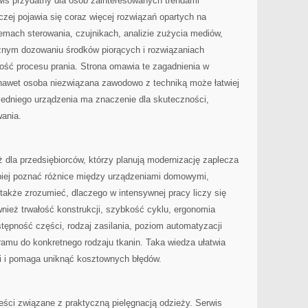
wis przydatny dla osób zainteresowanych trendami
czej pojawia się coraz więcej rozwiązań opartych na
temach sterowania, czujnikach, analizie zużycia mediów,
nym dozowaniu środków piorących i rozwiązaniach
ość procesu prania. Strona omawia te zagadnienia w
nawet osoba niezwiązana zawodowo z techniką może łatwiej
edniego urządzenia ma znaczenie dla skuteczności,
ania.
dla przedsiębiorców, którzy planują modernizację zaplecza
epiej poznać różnice między urządzeniami domowymi,
także zrozumieć, dlaczego w intensywnej pracy liczy się
wnież trwałość konstrukcji, szybkość cyklu, ergonomia
stępność części, rodzaj zasilania, poziom automatyzacji
amu do konkretnego rodzaju tkanin. Taka wiedza ułatwia
i i pomaga uniknąć kosztownych błędów.
eści związane z praktyczną pielęgnacją odzieży. Serwis