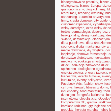
biodegradowalne produkty
,
biznes 
ekologiczny
,
biznes Europa
,
bizne
gastronomiczny
,
blog kulinarny
,
bl
restauracji
,
branding wizualny
,
bud
caravaning
,
ceramika artystyczna
firmy
,
ciasta domowe
,
city guide
,
customer experience
,
cyberbezpi
wolny dorosłych
,
czas wolny dziec
tortów
,
dermatologia
,
desery bez c
funkcjonalny
,
design graficzny
,
de
światła
,
dezynfekcja
,
diagnostyka 
dieta pudełkowa
,
dieta śródziemn
sportowa
,
digital marketing
,
diy ar
meble drewniane
,
diy wnętrza
,
doc
inspiracje
,
domowe fermentacje
,
d
doradztwo dietetyczne
,
doradztwo 
medyczny
,
edukacja artystyczna d
dzieci
,
edukacja zdrowotna dzieci
społeczna
,
ekologiczne ogrodnict
energia cieplna
,
energia jądrowa
,
e
biznesowe
,
eventy filmowe
,
eventy
kulturalne
,
eventy polityczne
,
even
Facebook Ads
,
fashion show
,
fest
cyfrowe
,
firewall
,
fitness w domu
,
influencerzy
,
food marketing
,
food 
dziecięca
,
fotografia kulinarna
,
fot
internetowa
,
globalizacja
,
Google 
komputerowa 3D
,
grafika użytkow
karciane rodzinne
,
gry logiczne onl
produkty
,
herbata matcha
,
hobby k