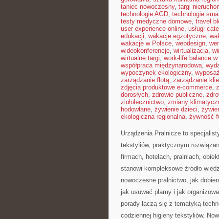
taniec nowoczesny
,
targi nieruch
technologie AGD
,
technologie sma
testy medyczne domowe
,
travel b
user experience online
,
usługi cat
edukacji
,
wakacje egzotyczne
,
wa
wakacje w Polsce
,
webdesign
,
wer
wideokonferencje
,
wirtualizacja
,
wi
wirtualne targi
,
work-life balance 
współpraca międzynarodowa
,
wyda
wypoczynek ekologiczny
,
wyposaż
zarządzanie flotą
,
zarządzanie kli
zdjęcia produktowe e-commerce
,
dorosłych
,
zdrowie publiczne
,
zdro
ziołolecznictwo
,
zmiany klimatycz
hodowlane
,
żywienie dzieci
,
żywie
ekologiczna regionalna
,
żywność f
Urządzenia Pralnicze to specjalis
tekstyliów, praktycznym rozwiąz
firmach, hotelach, pralniach, obi
stanowi kompleksowe źródło wiedzy
nowoczesne pralnictwo, jak dobiera
jak usuwać plamy i jak organizowa
porady łączą się z tematyką techno
codziennej higieny tekstyliów. No