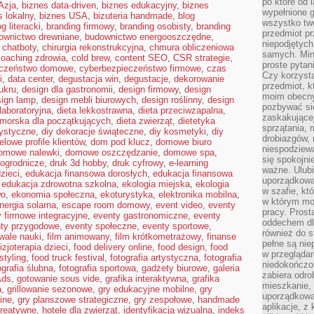
po które od l
Azja
,
biznes data-driven
,
biznes edukacyjny
,
biznes
wypełnione g
s lokalny
,
biznes USA
,
bizuteria handmade
,
blog
wszystko two
og literacki
,
branding firmowy
,
branding osobisty
,
branding
przedmiot p
ownictwo drewniane
,
budownictwo energooszczędne
,
niepodjętych
,
chatboty
,
chirurgia rekonstrukcyjna
,
chmura obliczeniowa
samych. Min
coaching zdrowia
,
cold brew
,
content SEO
,
CSR strategie
,
proste pytan
eczeństwo domowe
,
cyberbezpieczeństwo firmowe
,
czas
Czy korzysta
i
,
data center
,
degustacja win
,
degustacje
,
dekorowanie
przedmiot, k
ukru
,
design dla gastronomii
,
design firmowy
,
design
moim obecn
sign lamp
,
design mebli biurowych
,
design roślinny
,
design
pozbywać si
laboratoryjna
,
dieta lekkostrawna
,
dieta przeciwzapalna
,
zaskakującej
omorska dla początkujących
,
dieta zwierząt
,
dietetyka
sprzątania, 
tystyczne
,
diy dekoracje świąteczne
,
diy kosmetyki
,
diy
drobiazgów, 
elowe profile klientów
,
dom pod klucz
,
domowe biuro
niespodziewa
omowe nalewki
,
domowe oszczędzanie
,
domowe spa
,
się spokojni
ogrodnicze
,
druk 3d hobby
,
druk cyfrowy
,
e-learning
ważne. Ulubi
zieci
,
edukacja finansowa dorosłych
,
edukacja finansowa
uporządkowa
,
edukacja zdrowotna szkolna
,
ekologia miejska
,
ekologia
w szafie, kt
wo
,
ekonomia społeczna
,
ekoturystyka
,
elektronika mobilna
,
w którym mo
nergia solarna
,
escape room domowy
,
event video
,
eventy
pracy. Prost
 firmowe integracyjne
,
eventy gastronomiczne
,
eventy
oddechem dl
ty przygodowe
,
eventy społeczne
,
eventy sportowe
,
również do s
iwale nauki
,
film animowany
,
film krótkometrażowy
,
finanse
pełne są nie
fizjoterapia dzieci
,
food delivery online
,
food design
,
food
w przegląda
styling
,
food truck festival
,
fotografia artystyczna
,
fotografia
niedokończon
ografia ślubna
,
fotografia sportowa
,
gadżety biurowe
,
galeria
zabiera odro
Ads
,
gotowanie sous vide
,
grafika interaktywna
,
grafika
mieszkanie,
a
,
grillowanie sezonowe
,
gry edukacyjne mobilne
,
gry
uporządkowa
ine
,
gry planszowe strategiczne
,
gry zespołowe
,
handmade
aplikacje, z
reatywne
,
hotele dla zwierząt
,
identyfikacja wizualna
,
indeks