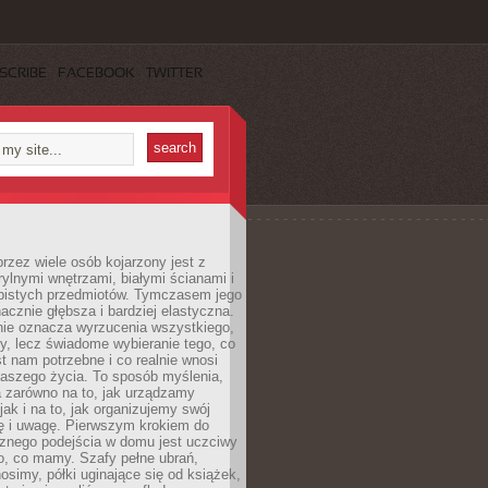
SCRIBE
FACEBOOK
TWITTER
rzez wiele osób kojarzony jest z
rylnymi wnętrzami, białymi ścianami i
bistych przedmiotów. Tymczasem jego
nacznie głębsza i bardziej elastyczna.
nie oznacza wyrzucenia wszystkiego,
y, lecz świadome wybieranie tego, co
t nam potrzebne i co realnie wnosi
naszego życia. To sposób myślenia,
a zarówno na to, jak urządzamy
jak i na to, jak organizujemy swój
ię i uwagę. Pierwszym krokiem do
cznego podejścia w domu jest uczciwy
o, co mamy. Szafy pełne ubrań,
nosimy, półki uginające się od książek,