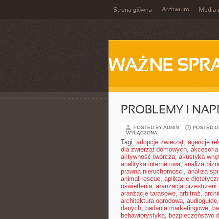
Archiwum
Strona główna
Media 
WAŻNE SPR
PROBLEMY I NA
POSTED BY ADMIN
POSTED ON
WYŁĄCZONA
Tagi:
adopcje zwierząt
,
agencje r
dla zwierząt domowych
,
akcesoria
aktywność twórcza
,
akustyka wnę
analityka internetowa
,
analiza biz
prawna nieruchomości
,
analiza sp
animal rescue
,
aplikacje dietetycz
oświetlenia
,
aranżacja przestrzeni 
aranżacje tarasowe
,
arbitraż
,
archi
architektura ogrodowa
,
audioguide
danych
,
badania marketingowe
,
ba
behawiorystyka
,
bezpieczeństwo