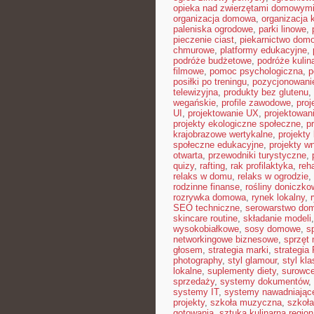
opieka nad zwierzętami domowym
organizacja domowa
,
organizacja 
paleniska ogrodowe
,
parki linowe
,
pieczenie ciast
,
piekarnictwo dom
chmurowe
,
platformy edukacyjne
,
podróże budżetowe
,
podróże kulin
filmowe
,
pomoc psychologiczna
,
p
posiłki po treningu
,
pozycjonowanie
telewizyjna
,
produkty bez glutenu
,
wegańskie
,
profile zawodowe
,
proj
UI
,
projektowanie UX
,
projektowan
projekty ekologiczne społeczne
,
p
krajobrazowe wertykalne
,
projekty 
społeczne edukacyjne
,
projekty w
otwarta
,
przewodniki turystyczne
,
quizy
,
rafting
,
rak profilaktyka
,
reh
relaks w domu
,
relaks w ogrodzie
,
rodzinne finanse
,
rośliny doniczko
rozrywka domowa
,
rynek lokalny
,
SEO techniczne
,
serowarstwo do
skincare routine
,
składanie modeli
wysokobiałkowe
,
sosy domowe
,
s
networkingowe biznesowe
,
sprzęt
głosem
,
strategia marki
,
strategia
photography
,
styl glamour
,
styl kl
lokalne
,
suplementy diety
,
surowce
sprzedaży
,
systemy dokumentów
,
systemy IT
,
systemy nawadniając
projekty
,
szkoła muzyczna
,
szkoła
gotowania
,
sztuka kulinarna region