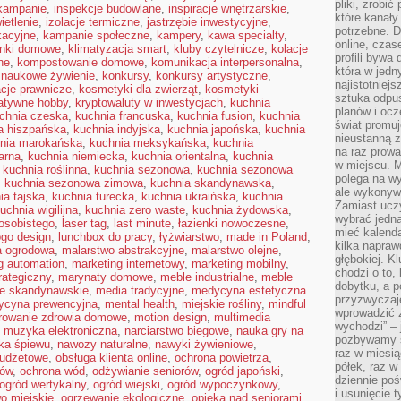
pliki, zrobi
 kampanie
,
inspekcje budowlane
,
inspiracje wnętrzarskie
,
które kanał
ietlenie
,
izolacje termiczne
,
jastrzębie inwestycyjne
,
potrzebne. D
kacyjne
,
kampanie społeczne
,
kampery
,
kawa specialty
,
online, cza
onki domowe
,
klimatyzacja smart
,
kluby czytelnicze
,
kolacje
profili bywa
ne
,
kompostowanie domowe
,
komunikacja interpersonalna
,
która w jedn
 naukowe żywienie
,
konkursy
,
konkursy artystyczne
,
najistotniejs
acje prawnicze
,
kosmetyki dla zwierząt
,
kosmetyki
sztuka odpu
atywne hobby
,
kryptowaluty w inwestycjach
,
kuchnia
planów i oc
chnia czeska
,
kuchnia francuska
,
kuchnia fusion
,
kuchnia
świat promuj
a hiszpańska
,
kuchnia indyjska
,
kuchnia japońska
,
kuchnia
nieustanną 
nia marokańska
,
kuchnia meksykańska
,
kuchnia
na raz prowa
arna
,
kuchnia niemiecka
,
kuchnia orientalna
,
kuchnia
w miejscu. M
,
kuchnia roślinna
,
kuchnia sezonowa
,
kuchnia sezonowa
polega na wy
,
kuchnia sezonowa zimowa
,
kuchnia skandynawska
,
ale wykonyw
ia tajska
,
kuchnia turecka
,
kuchnia ukraińska
,
kuchnia
Zamiast uczy
uchnia wigilijna
,
kuchnia zero waste
,
kuchnia żydowska
,
wybrać jedną
osobistego
,
laser tag
,
last minute
,
łazienki nowoczesne
,
mieć kalend
ogo design
,
lunchbox do pracy
,
łyżwiarstwo
,
made in Poland
,
kilka napra
a ogrodowa
,
malarstwo abstrakcyjne
,
malarstwo olejne
,
głębokiej. K
g automation
,
marketing internetowy
,
marketing mobilny
,
chodzi o to,
rategiczny
,
marynaty domowe
,
meble industrialne
,
meble
dobytku, a p
e skandynawskie
,
media tradycyjne
,
medycyna estetyczna
przyzwyczaj
ycyna prewencyjna
,
mental health
,
miejskie rośliny
,
mindful
wprowadzić 
rowanie zdrowia domowe
,
motion design
,
multimedia
wychodzi” – 
,
muzyka elektroniczna
,
narciarstwo biegowe
,
nauka gry na
pozbywamy si
ka śpiewu
,
nawozy naturalne
,
nawyki żywieniowe
,
raz w miesią
budżetowe
,
obsługa klienta online
,
ochrona powietrza
,
półek, raz w
mów
,
ochrona wód
,
odżywianie seniorów
,
ogród japoński
,
dziennie poś
ogród wertykalny
,
ogród wiejski
,
ogród wypoczynkowy
,
i usunięcie 
o miejskie
,
ogrzewanie ekologiczne
,
opieka nad seniorami
,