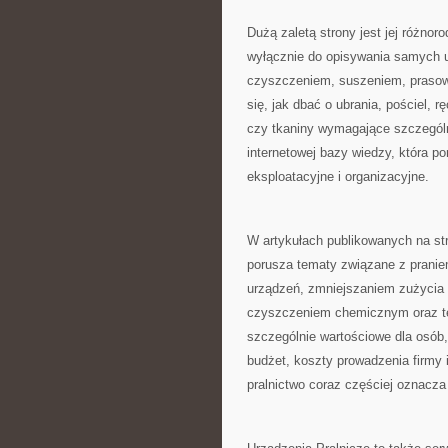
Dużą zaletą strony jest jej różnor
wyłącznie do opisywania samych u
czyszczeniem, suszeniem, prasowa
się, jak dbać o ubrania, pościel, r
czy tkaniny wymagające szczególn
internetowej bazy wiedzy, która 
eksploatacyjne i organizacyjne.
W artykułach publikowanych na st
porusza tematy związane z prani
urządzeń, zmniejszaniem zużycia 
czyszczeniem chemicznym oraz tec
szczególnie wartościowe dla osób
budżet, koszty prowadzenia firmy
pralnictwo coraz częściej oznacza