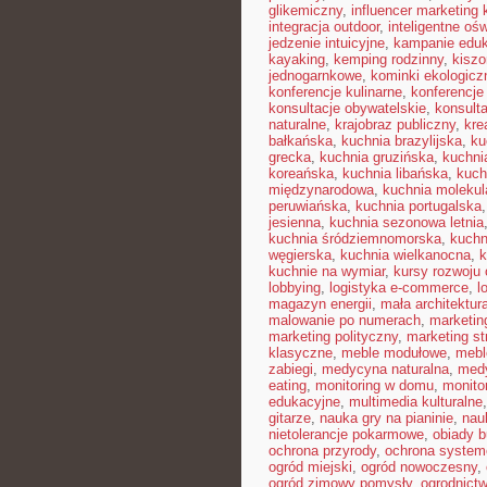
glikemiczny
,
influencer marketing
integracja outdoor
,
inteligentne ośw
jedzenie intuicyjne
,
kampanie edu
kayaking
,
kemping rodzinny
,
kisz
jednogarnkowe
,
kominki ekologicz
konferencje kulinarne
,
konferencje
konsultacje obywatelskie
,
konsult
naturalne
,
krajobraz publiczny
,
kre
bałkańska
,
kuchnia brazylijska
,
ku
grecka
,
kuchnia gruzińska
,
kuchni
koreańska
,
kuchnia libańska
,
kuch
międzynarodowa
,
kuchnia molekul
peruwiańska
,
kuchnia portugalska
jesienna
,
kuchnia sezonowa letnia
kuchnia śródziemnomorska
,
kuchn
węgierska
,
kuchnia wielkanocna
,
k
kuchnie na wymiar
,
kursy rozwoju 
lobbying
,
logistyka e-commerce
,
l
magazyn energii
,
mała architektur
malowanie po numerach
,
marketin
marketing polityczny
,
marketing st
klasyczne
,
meble modułowe
,
mebl
zabiegi
,
medycyna naturalna
,
med
eating
,
monitoring w domu
,
monito
edukacyjne
,
multimedia kulturalne
gitarze
,
nauka gry na pianinie
,
nau
nietolerancje pokarmowe
,
obiady 
ochrona przyrody
,
ochrona syste
ogród miejski
,
ogród nowoczesny
,
ogród zimowy pomysły
,
ogrodnictw