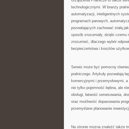
Urządzenia Pralnicze to także ser
technologicznymi. W branży pralni
automatyzacji, inteligentnych sys
programach parowych, automatycz
pozwalających zachować stałą jak
sposób zrozumiały, dzięki czemu 
zrozumieć, dlaczego wybór odpowi
bezpieczeństwa i kosztów użytkow
Serwis może być pomocny również 
pralniczego. Artykuły pozwalają l
komercyjnymi i przemysłowymi, a 
nie tylko pojemność bębna, ale ró
obsługi, łatwość serwisowania, do
oraz możliwość dopasowania progr
przemyślane planowanie inwestycj
Na stronie można znaleźć także tr