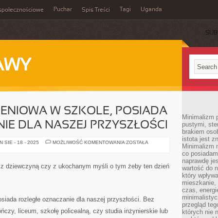
Puchar
Tagi
Uganda
społecznościowe
Spis Treści
SUB
AWY
ENIOWA W SZKOLE, POSIADA
Minimalizm p
NIE DLA NASZEJ PRZYSZŁOŚCI
pustymi, ste
brakiem oso
istota jest z
PRACA
SIE - 18 - 2025
MOŻLIWOŚĆ KOMENTOWANIA
ZOSTAŁA
Minimalizm 
ZAKOŃCZENIOWA
W
co posiadam
SZKOLE,
naprawdę jes
POSIADA
 z dziewczyną czy z ukochanym myśli o tym żeby ten dzień
wartość do 
WIELKIE
ZNACZENIE
który wpływ
DLA
mieszkanie, 
NASZEJ
czas, energ
PRZYSZŁOŚCI
minimalisty
siada rozległe oznaczanie dla naszej przyszłości. Bez
przegląd teg
ńczy, liceum, szkołę policealną, czy studia inżynierskie lub
których nie 