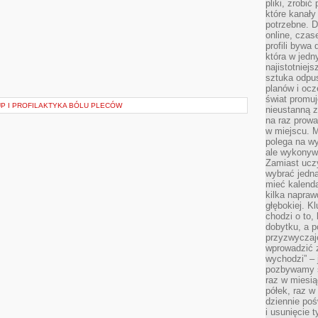
pliki, zrobi
które kanał
potrzebne. D
online, cza
profili bywa
która w jedn
najistotniejs
sztuka odpu
planów i oc
świat promuj
 I PROFILAKTYKA BÓLU PLECÓW
nieustanną 
na raz prowa
w miejscu. M
polega na wy
ale wykonyw
Zamiast uczy
wybrać jedną
mieć kalend
kilka napra
głębokiej. K
chodzi o to,
dobytku, a p
przyzwyczaj
wprowadzić 
wychodzi” – 
pozbywamy si
raz w miesią
półek, raz w
dziennie poś
i usunięcie 