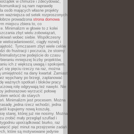
ć porządek w chmurze i zdecydować,
y komunikacji są nam naprawdę
la osób mających własne projekty
sem ważniejsza od setek rozproszonych
 dobrze prowadzona
strona domowa
ym miejscu zbiera to, co
ze. Minimalizm w głowie to z kolei
szczania zbyt wielu zobowiązań,
zekiwań wobec siebie. Współczesny
e wielozadaniowość, ciągły rozwój i
zajętość. Tymczasem zbyt wiele celów
dzi do frustracji i poczucia, że stoimy
inimalistyczne podejście do czasu
bieraniu mniejszej liczby projektów,
aniu ich z większą uwagą i spokojem.
ć się pięciu rzeczy na raz, można
 umiejętność na dany kwartał. Zamiast
arz wypchany po brzegi, zaplanować
wdę ważnych spotkań i bloków pracy
luczową rolę odgrywają też nawyki. Nie
 by jednorazowo wyrzucić połowę
otem wrócić do starych
eń. Minimalizm jest procesem. Można
zasadę „jedna rzecz wchodzi, jedna
jeśli kupujemy nową koszulę,
ę starej, której już nie nosimy. Można
cu zrobić mały przegląd szuflad i
 tygodniu uporządkować biurko, raz
więcić pięć minut na przejrzenie zadań
tych, które są motywowane jedynie