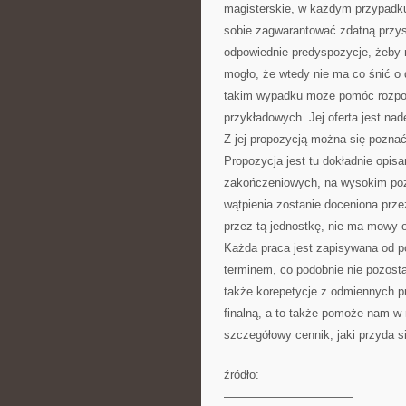
magisterskie, w każdym przypadku
sobie zagwarantować zdatną przys
odpowiednie predyspozycje, żeby 
mogło, że wtedy nie ma co śnić o d
takim wypadku może pomóc rozpozn
przykładowych. Jej oferta jest n
Z jej propozycją można się poznać
Propozycja jest tu dokładnie opisan
zakończeniowych, na wysokim poz
wątpienia zostanie doceniona prze
przez tą jednostkę, nie ma mowy o
Każda praca jest zapisywana od po
terminem, co podobnie nie pozosta
także korepetycje z odmiennych 
finalną, a to także pomoże nam w 
szczegółowy cennik, jaki przyda s
źródło:
———————————