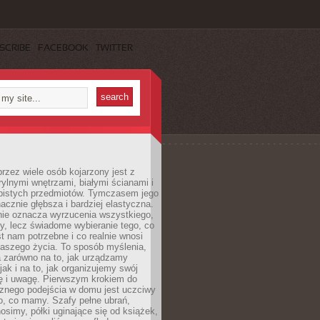
SCRIBE
FACEBOOK
TWITTER
rzez wiele osób kojarzony jest z
rylnymi wnętrzami, białymi ścianami i
bistych przedmiotów. Tymczasem jego
nacznie głębsza i bardziej elastyczna.
nie oznacza wyrzucenia wszystkiego,
y, lecz świadome wybieranie tego, co
t nam potrzebne i co realnie wnosi
naszego życia. To sposób myślenia,
a zarówno na to, jak urządzamy
jak i na to, jak organizujemy swój
ię i uwagę. Pierwszym krokiem do
cznego podejścia w domu jest uczciwy
o, co mamy. Szafy pełne ubrań,
nosimy, półki uginające się od książek,