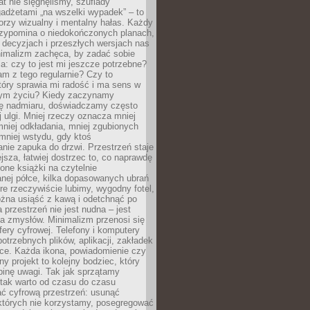
at nie sięgnęliśmy, szuflady
adżetami „na wszelki wypadek” – to
rzy wizualny i mentalny hałas. Każdy
rzypomina o niedokończonych planach,
 decyzjach i przeszłych wersjach nas
imalizm zachęca, by zadać sobie
ia: czy to jest mi jeszcze potrzebne?
m z tego regularnie? Czy to
tóry sprawia mi radość i ma sens w
ym życiu? Kiedy zaczynamy
ę nadmiaru, doświadczamy często
 ulgi. Mniej rzeczy oznacza mniej
mniej odkładania, mniej zgubionych
mniej wstydu, gdy ktoś
nie zapuka do drzwi. Przestrzeń staje
ejsza, łatwiej dostrzec to, co naprawdę
one książki na czytelnie
nej półce, kilka dopasowanych ubrań
óre rzeczywiście lubimy, wygodny fotel,
żna usiąść z kawą i odetchnąć po
a przestrzeń nie jest nudna – jest
a zmysłów. Minimalizm przenosi się
fery cyfrowej. Telefony i komputery
potrzebnych plików, aplikacji, zakładek
rce. Każda ikona, powiadomienie czy
y projekt to kolejny bodziec, który
binę uwagi. Tak jak sprzątamy
 tak warto od czasu do czasu
ć cyfrową przestrzeń: usunąć
 których nie korzystamy, posegregować