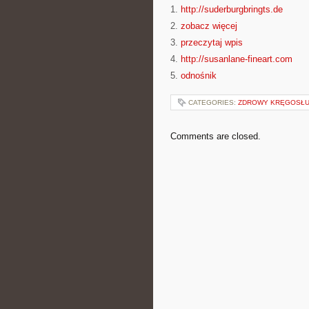
1.
http://suderburgbringts.de
2.
zobacz więcej
3.
przeczytaj wpis
4.
http://susanlane-fineart.com
5.
odnośnik
CATEGORIES:
ZDROWY KRĘGOSŁUP
Comments are closed.