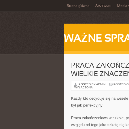
Archiwum
Strona główna
Media 
WAŻNE SPR
PRACA ZAKOŃCZ
WIELKIE ZNACZE
POSTED BY ADMIN
POSTED ON 
WYŁĄCZONA
Każdy kto decyduje się na wesele
był jak perfekcyjny
Praca zakończeniowa w szkole, po
względu od tego jaką szkołę się ko