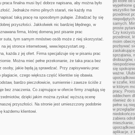
po które od l
 praca finalna musi być dobrze napisana, aby można było
wypełnione g
wszystko two
złość. Jednakże mimo pilnych starań, nie każdy ma
przedmiot p
napisać taką pracę na sposobnym pułapie. Zdradzać by się
niepodjętych
samych. Min
obrej przyszłości. Jakkolwiek nic bardziej błędnego, w
proste pytan
awana firma, której domeną jest pisanie prac
Czy korzysta
przedmiot, k
ader suta, tym samym mnóstwo osób może z niej skorzystać.
moim obecn
pozbywać si
 na jej stronce internetowej, www.lepszystart.org
.
zaskakującej
a, każda z jej ofert. Firma specjalizuje się w pisaniu prac
sprzątania, 
drobiazgów, 
iomie. Można mieć pełne przekonanie, że taka praca bez
niespodziewa
z osoby, jakie będą ją sprawdzać. Przy zapisywaniu prac
się spokojni
ważne. Ulubi
 plagiacie, czego większa część klientów się obawia.
uporządkowa
w szafie, kt
dstaw, bardzo pieczołowicie, sumiennie i zawsze ściśle z
w którym mo
je bez znaczenia. Co zajmujące w ofercie firmy znajdują się
pracy. Prost
oddechem dl
przedmiotów, dzięki jakim można zyskać wyższą ocenę
również do s
naszej przyszłości. Na stronie jest umieszczony podobnie
pełne są nie
w przegląda
ię każdemu klientowi.
niedokończon
zabiera odro
mieszkanie,
uporządkowa
aplikacje, z