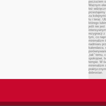
poczuciem ob
Ważnym elem
też wdzięcz
przestajemy 
za kolejnymi 
tu i teraz. U
którego lubi
jeśli nie je
intensywnym 
rezygnacji z
tym, co napr
minimalizm t
nadmiaru pr
kalendarza, 
porównywania
„tak” temu, 
spokojowi, 
tempie. W ś
minimalizm st
praktycznym
dobrostan.