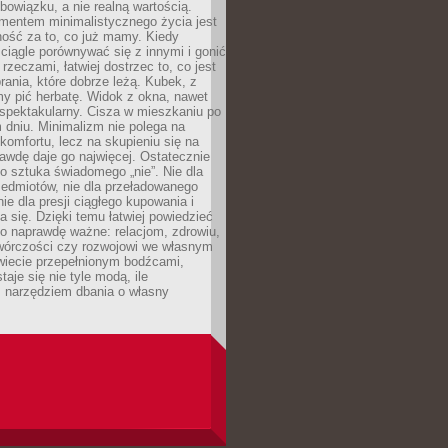
owiązku, a nie realną wartością.
entem minimalistycznego życia jest
ność za to, co już mamy. Kiedy
ciągle porównywać się z innymi i gonić
rzeczami, łatwiej dostrzec to, co jest
brania, które dobrze leżą. Kubek, z
my pić herbatę. Widok z okna, nawet
st spektakularny. Cisza w mieszkaniu po
dniu. Minimalizm nie polega na
 komfortu, lecz na skupieniu się na
awdę daje go najwięcej. Ostatecznie
o sztuka świadomego „nie”. Nie dla
zedmiotów, nie dla przeładowanego
nie dla presji ciągłego kupowania i
 się. Dzięki temu łatwiej powiedzieć
co naprawdę ważne: relacjom, zdrowiu,
twórczości czy rozwojowi we własnym
wiecie przepełnionym bodźcami,
aje się nie tyle modą, ile
 narzędziem dbania o własny