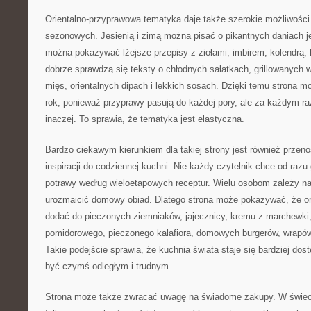
Orientalno-przyprawowa tematyka daje także szerokie możliwości 
sezonowych. Jesienią i zimą można pisać o pikantnych daniach 
można pokazywać lżejsze przepisy z ziołami, imbirem, kolendrą
dobrze sprawdzą się teksty o chłodnych sałatkach, grillowanych
mięs, orientalnych dipach i lekkich sosach. Dzięki temu strona m
rok, ponieważ przyprawy pasują do każdej pory, ale za każdym 
inaczej. To sprawia, że tematyka jest elastyczna.
Bardzo ciekawym kierunkiem dla takiej strony jest również prze
inspiracji do codziennej kuchni. Nie każdy czytelnik chce od ra
potrawy według wieloetapowych receptur. Wielu osobom zależy n
urozmaicić domowy obiad. Dlatego strona może pokazywać, że o
dodać do pieczonych ziemniaków, jajecznicy, kremu z marchewki,
pomidorowego, pieczonego kalafiora, domowych burgerów, wrapó
Takie podejście sprawia, że kuchnia świata staje się bardziej dos
być czymś odległym i trudnym.
Strona może także zwracać uwagę na świadome zakupy. W świecie