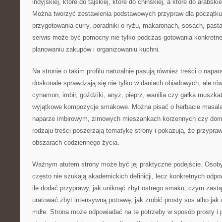
indyjskiej, które do tajskiej, które do chińskiej, a które do arabsk
Można tworzyć zestawienia podstawowych przypraw dla początkuj
przygotowania curry, poradniki o ryżu, makaronach, sosach, pasta
serwis może być pomocny nie tylko podczas gotowania konkretneg
planowaniu zakupów i organizowaniu kuchni.
Na stronie o takim profilu naturalnie pasują również treści o napa
doskonale sprawdzają się nie tylko w daniach obiadowych, ale r
cynamon, imbir, goździki, anyż, pieprz, wanilia czy gałka muszk
wyjątkowe kompozycje smakowe. Można pisać o herbacie masala
naparze imbirowym, zimowych mieszankach korzennych czy dom
rodzaju treści poszerzają tematykę strony i pokazują, że przypra
obszarach codziennego życia.
Ważnym atutem strony może być jej praktyczne podejście. Osoby
często nie szukają akademickich definicji, lecz konkretnych odp
ile dodać przyprawy, jak uniknąć zbyt ostrego smaku, czym zastąp
uratować zbyt intensywną potrawę, jak zrobić prosty sos albo jak 
mdłe. Strona może odpowiadać na te potrzeby w sposób prosty i 