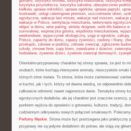
gumami
,
turystyka filmowa
,
turystyka industrialna
,
turystyka kole
turystyka przyrodnicza
,
turystyka sakralna
,
ubezpieczenie podróż
kiełków
,
uprawa mikroliści
,
uprawa ogórków
,
uprawa papryki
,
upra
truskawek
,
usługi cateringowe premium
,
uszczelnianie okien
,
uzd
egzotyczne
,
wakacje last minute
,
wakacje nad morzem
,
wakacje 
wakacje w Polsce
,
wentylacja mieszkania
,
weterynaria egzotyczn
wilgoć w domu
,
wine pairing
,
winiety drogowe
,
work-life balance 
survivalowy
,
wspinaczka górska
,
wspólnota mieszkaniowa
,
wyjazd
weekendowe
,
wypoczynek ekologiczny
,
yoga w ogrodzie
,
zakupy 
Polsce
,
zapachy do domu
,
zapasy żywności
,
zasłony i firany
,
zbi
przekąski
,
zdrowie w podróży
,
zdrowie zwierząt
,
zgłoszenie budo
szkoły
,
zimowe ferie
,
zupy krem
,
zwiedzanie z dziećmi
,
zwierzęt
hodowlane
,
żywienie dzieci
,
żywienie zwierząt domowych
,
żywopł
Orientalno-przyprawowy charakter tej strony sprawia, że jest to 
osobach, które kochają intensywne aromaty, nieoczywiste smaki i 
różnych stron świata. To strona, która może zainteresować zaró
w kuchni, jak i tych, którzy od dawna wiedzą, że odpowiednio dob
całkowicie odmienić nawet najprostsze danie. Tematyka strony ko
egzotycznych dodatków, ale jej charakter jest znacznie szerszy,
punktem wyjścia do opowieści o gotowaniu, kulturze, tradycji, 
codziennym odkrywaniu nowych połączeń smakowych. Polecamy P
Perfumy Męskie
. Strona może być postrzegana jako praktyczny 
przyprawy nie są jedynie dodatkiem do potraw, ale stają się głó