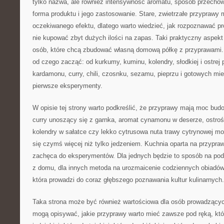
tylko nazwa, ale również intensywność aromatu, sposób przechow
forma produktu i jego zastosowanie. Stare, zwietrzałe przyprawy
oczekiwanego efektu, dlatego warto wiedzieć, jak rozpoznawać pro
nie kupować zbyt dużych ilości na zapas. Taki praktyczny aspekt
osób, które chcą zbudować własną domową półkę z przyprawami
od czego zacząć: od kurkumy, kuminu, kolendry, słodkiej i ostrej 
kardamonu, curry, chili, czosnku, sezamu, pieprzu i gotowych mie
pierwsze eksperymenty.
W opisie tej strony warto podkreślić, że przyprawy mają moc bud
curry unoszący się z garnka, aromat cynamonu w deserze, ostrość
kolendry w sałatce czy lekko cytrusowa nuta trawy cytrynowej mog
się czymś więcej niż tylko jedzeniem. Kuchnia oparta na przypr
zachęca do eksperymentów. Dla jednych będzie to sposób na po
z domu, dla innych metoda na urozmaicenie codziennych obiadów,
która prowadzi do coraz głębszego poznawania kultur kulinarnych.
Taka strona może być również wartościowa dla osób prowadzących
mogą opisywać, jakie przyprawy warto mieć zawsze pod ręką, któ