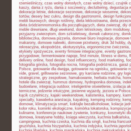
rzemieślniczy
,
czas wolny dorosłych
,
czas wolny dzieci
,
czujnik 
kaszy
,
dania z ryżu
,
dania z soczewicy
,
decluttering
,
degustacja 
dekoracje letnie
,
dekoracje sezonowe
,
dekoracje wiosenne
,
dekor
tortów
,
desery bez cukru
,
design dla gastronomii
,
design funkcjon
mebli biurowych
,
design roślinny
,
dieta lekkostrawna
,
dieta przec
dieta śródziemnomorska dla początkujących
,
dieta zwierząt
,
diy 
meble drewniane
,
długi weekend
,
dom letniskowy
,
dom modułowy
przyjazny zwierzętom
,
dom szkieletowy
,
domek całoroczny
,
domki
biblioteczka
,
domowa pizzeria
,
domowe biuro inspiracje
,
domowe f
makarony
,
domowe nalewki
,
domowe przetwory
,
druk 3d hobby
,
d
rekreacyjna
,
ekopodróże
,
ekoturystyka
,
ergonomiczne ćwiczenia
,
etykiety spożywcze
,
eventy firmowe integracyjne
,
eventy gastron
przygodowe
,
fermentowane napoje
,
first minute
,
fitness w domu
,
delivery online
,
food design
,
food influencerzy
,
food marketing
,
foo
fotografia górska
,
fotografia nocna
,
fotografia podróżnicza
,
garaż 
Polsce
,
gotowanie dla dwojga
,
gotowanie na ognisku
,
gotowanie r
vide
,
gravel
,
grillowanie sezonowe
,
gry karciane rodzinne
,
gry logi
strategiczne
,
gry zespołowe
,
hamakowanie
,
herbata matcha
,
home
hotele dla zwierząt
,
hummus domowy
,
hydroponika domowa
,
inde
budowlane
,
integracja outdoor
,
inteligentne oświetlenie
,
izolacja a
termiczne
,
jedzenie intuicyjne
,
jesienne wyjazdy
,
jeziora w Polsce
kącik czytelniczy
,
kajaki weekendowe
,
kalistenika
,
kampery
,
karm
specialty
,
kawalerka aranżacja
,
kayaking
,
kemping rodzinny
,
kemp
domowe
,
klimatyzacja smart
,
koktajle bezalkoholowe
,
kolacje je
kolor roku
,
kominki ekologiczne
,
komórka lokatorska
,
kompozycje
kulinarne
,
konferencje naukowe żywienie
,
konkursy
,
kosmetyki dla
domowa
,
kreatywne hobby
,
księga wieczysta
,
kuchnia bałkańska
campingowa
,
kuchnia czeska
,
kuchnia dla singli
,
kuchnia francus
gruzińska
,
kuchnia hiszpańska
,
kuchnia indyjska
,
kuchnia japońs
kuchnia libańska
,
kuchnia marokańska
,
kuchnia meksykańska
,
k