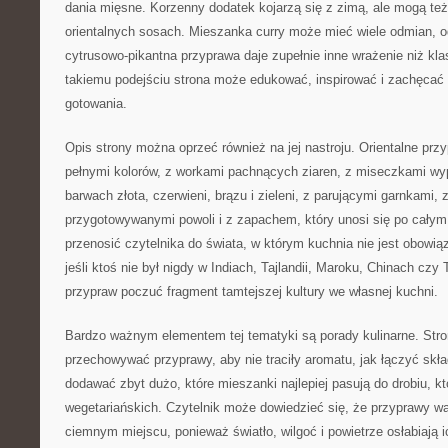
dania mięsne. Korzenny dodatek kojarzą się z zimą, ale mogą też
orientalnych sosach. Mieszanka curry może mieć wiele odmian, o
cytrusowo-pikantna przyprawa daje zupełnie inne wrażenie niż kla
takiemu podejściu strona może edukować, inspirować i zachęcać
gotowania.
Opis strony można oprzeć również na jej nastroju. Orientalne przy
pełnymi kolorów, z workami pachnących ziaren, z miseczkami wy
barwach złota, czerwieni, brązu i zieleni, z parującymi garnkami,
przygotowywanymi powoli i z zapachem, który unosi się po cały
przenosić czytelnika do świata, w którym kuchnia nie jest obowi
jeśli ktoś nie był nigdy w Indiach, Tajlandii, Maroku, Chinach cz
przypraw poczuć fragment tamtejszej kultury we własnej kuchni.
Bardzo ważnym elementem tej tematyki są porady kulinarne. Str
przechowywać przyprawy, aby nie traciły aromatu, jak łączyć skła
dodawać zbyt dużo, które mieszanki najlepiej pasują do drobiu, kt
wegetariańskich. Czytelnik może dowiedzieć się, że przyprawy w
ciemnym miejscu, ponieważ światło, wilgoć i powietrze osłabiają