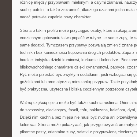
różnicę między przyprawami mielonymi a całymi ziarnami, nauczy
suchej patelni, a także zrozumieć, dlaczego czasami jedna mała
nadać potrawie zupełnie nowy charakter.
Strona o takim profilu może przyciągać osoby, które szukają ar
codziennym gotowaniu łatwo popaść w rutynę: te same zupy, te 
same dodatki. Tymczasem przyprawy pozwalają zmienić znane p
technik i bez konieczności kupowania drogich produktów. Zupa z
bardziej indyjska dzięki kuminowi, kurkumie i kolendrze. Pieczo
bliskowschodniego charakteru dzięki cynamonowi, papryce, czosnk
Ryż może przestać być zwykłym dodatkiem, jeśli wzbogaci się 
goździkami lub aromatyczną mieszanką przypraw. Takie przykład
być praktyczna, użyteczna i bliska codziennym potrzebom czytel
Ważną częścią opisu może być także kuchnia roślinna. Orientaln
do soczewicy, ciecierzycy, fasoli, tofu, bakłażana, kalafiora, dyni
Dzięki nim kuchnia bez mięsa nie musi być nudna ani przewidywa
kolorowa. Strona może pokazywać, jak przygotowywać aromatycz
pikantne pasty, orientalne zupy, sałatki z przyprawioną ciecierz