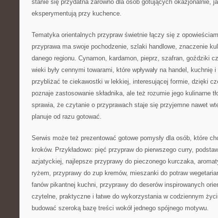
stanie się przydatna zarówno dla osób gotujących okazjonalnie, jak
eksperymentują przy kuchence.
Tematyka orientalnych przypraw świetnie łączy się z opowieściam
przyprawa ma swoje pochodzenie, szlaki handlowe, znaczenie kul
danego regionu. Cynamon, kardamon, pieprz, szafran, goździki c
wieki były cennymi towarami, które wpływały na handel, kuchnię 
przybliżać te ciekawostki w lekkiej, interesującej formie, dzięki 
poznaje zastosowanie składnika, ale też rozumie jego kulinarne tło
sprawia, że czytanie o przyprawach staje się przyjemne nawet wt
planuje od razu gotować.
Serwis może też prezentować gotowe pomysły dla osób, które ch
kroków. Przykładowo: pięć przypraw do pierwszego curry, podsta
azjatyckiej, najlepsze przyprawy do pieczonego kurczaka, aromat
ryżem, przyprawy do zup kremów, mieszanki do potraw wegetariańs
fanów pikantnej kuchni, przyprawy do deserów inspirowanych orie
czytelne, praktyczne i łatwe do wykorzystania w codziennym życ
budować szeroką bazę treści wokół jednego spójnego motywu.