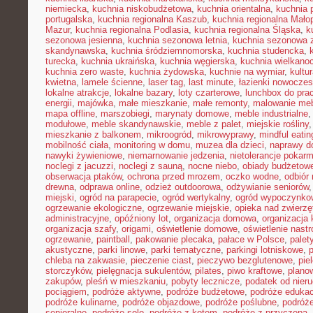
niemiecka
,
kuchnia niskobudżetowa
,
kuchnia orientalna
,
kuchnia 
portugalska
,
kuchnia regionalna Kaszub
,
kuchnia regionalna Małop
Mazur
,
kuchnia regionalna Podlasia
,
kuchnia regionalna Śląska
,
k
sezonowa jesienna
,
kuchnia sezonowa letnia
,
kuchnia sezonowa 
skandynawska
,
kuchnia śródziemnomorska
,
kuchnia studencka
,
turecka
,
kuchnia ukraińska
,
kuchnia węgierska
,
kuchnia wielkano
kuchnia zero waste
,
kuchnia żydowska
,
kuchnie na wymiar
,
kultu
kwietna
,
lamele ścienne
,
laser tag
,
last minute
,
łazienki nowocze
lokalne atrakcje
,
lokalne bazary
,
loty czarterowe
,
lunchbox do pra
energii
,
majówka
,
małe mieszkanie
,
małe remonty
,
malowanie meb
mapa offline
,
marszobiegi
,
marynaty domowe
,
meble industrialne
modułowe
,
meble skandynawskie
,
meble z palet
,
miejskie rośliny
mieszkanie z balkonem
,
mikroogród
,
mikrowyprawy
,
mindful eatin
mobilność ciała
,
monitoring w domu
,
muzea dla dzieci
,
naprawy 
nawyki żywieniowe
,
niemarnowanie jedzenia
,
nietolerancje pokar
noclegi z jacuzzi
,
noclegi z sauną
,
nocne niebo
,
obiady budżetow
obserwacja ptaków
,
ochrona przed mrozem
,
oczko wodne
,
odbiór
drewna
,
odprawa online
,
odzież outdoorowa
,
odżywianie seniorów
miejski
,
ogród na parapecie
,
ogród wertykalny
,
ogród wypoczynko
ogrzewanie ekologiczne
,
ogrzewanie miejskie
,
opieka nad zwierz
administracyjne
,
opóźniony lot
,
organizacja domowa
,
organizacja 
organizacja szafy
,
origami
,
oświetlenie domowe
,
oświetlenie nast
ogrzewanie
,
paintball
,
pakowanie plecaka
,
pałace w Polsce
,
palet
akustyczne
,
parki linowe
,
parki tematyczne
,
parkingi lotniskowe
,
chleba na zakwasie
,
pieczenie ciast
,
pieczywo bezglutenowe
,
pie
storczyków
,
pielęgnacja sukulentów
,
pilates
,
piwo kraftowe
,
plano
zakupów
,
pleśń w mieszkaniu
,
pobyty lecznicze
,
podatek od nier
pociągiem
,
podróże aktywne
,
podróże budżetowe
,
podróże eduka
podróże kulinarne
,
podróże objazdowe
,
podróże poślubne
,
podróż
senioralne
,
podróże solo
,
podróże z kotem
,
podróże z przyczepą
,