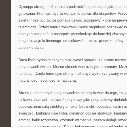
Opisując stronę, można także podkreślić jej potencjał jako pomo
gotowaniu. Nie musi być to wyłącznie serwis dla ekspertów. Przec
zaletą może być to, że pomaga oswoić przyprawy, które na pierws
tajemnicze. Dzięki temu użytkownik może stopniowo poznawać no
prostych połączeń, a następnie przechodząc do bardziej złożonyc
droga rozwoju kulinarnego: od ciekawości, przez pierwsze próby,
autorskie dania.
Duża ilość synonimicznych możliwości sprawia, że stronę można 
przyprawach świata. Można akcentować azjatyckie aromaty. Moż
na dania. Dzięki temu opis strony może być wykorzystywany w wi
naturalność i spójność tematyczną.
Strona o orientalnych przyprawach może inspirować do tego, by go
ciekawe. Zamiast traktować przyprawy jako przypadkowy dodate
budować nimi całą strukturę smaku. Ostre chili pobudza, kumin na
świeżość, kurkuma daje kolor, cynamon dodaje słodyczy, kardam
aromat, imbir rozgrzewa, czosnek wzmacnia, sezam dodaje orzec
przełamuje cięższe smaki. Taka wiedza pozwala gotować lepiej, a