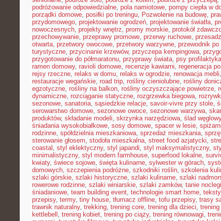
podróżowanie odpowiedzialne
,
pola namiotowe
,
pompy ciepła w 
porządki domowe
,
posiłki po treningu
,
Pozwolenie na budowę
,
pra
przydomowego
,
projektowanie ogrodzeń
,
projektowanie światła
,
pr
nowoczesnych
,
projekty wnętrz
,
promy morskie
,
protokół zdawczo
przechowywanie
,
przeprawy promowe
,
przerwy ruchowe
,
przesadz
otwarta
,
przetwory owocowe
,
przetwory warzywne
,
przewodnik po
turystyczne
,
przycinanie krzewów
,
przyczepa kempingowa
,
przyg
przygotowanie do półmaratonu
,
przyprawy świata
,
psy profilaktyk
ramen domowy
,
ravioli domowe
,
recenzje kawiarni
,
regeneracja po
rejsy rzeczne
,
relaks w domu
,
relaks w ogrodzie
,
renowacja mebli
restauracje wegańskie
,
road trip
,
rośliny cieniolubne
,
rośliny doni
egzotyczne
,
rośliny na balkon
,
rośliny oczyszczające powietrze
,
r
dynamiczne
,
rozciąganie statyczne
,
rozgrzewka biegowa
,
rozryw
sezonowe
,
sanatoria
,
sąsiedzkie relacje
,
savoir-vivre przy stole
,
ś
serowarstwo domowe
,
sezonowe owoce
,
sezonowe warzywa
,
ska
produktów
,
składanie modeli
,
skrzynka narzędziowa
,
ślad węglow
śniadania wysokobiałkowe
,
sosy domowe
,
spacer w lesie
,
spiżar
rodzinne
,
spółdzielnia mieszkaniowa
,
sprzedaż mieszkania
,
sprzę
sterowanie głosem
,
stodoła mieszkalna
,
street food azjatycki
,
str
coastal
,
styl eklektyczny
,
styl japandi
,
styl maksymalistyczny
,
st
minimalistyczny
,
styl modern farmhouse
,
superfood lokalne
,
survi
kwiaty
,
świece sojowe
,
święta kulinarne
,
sylwester w górach
,
syst
domowych
,
szczepienia podróżne
,
szkodniki roślin
,
szkolenia kul
szlaki górskie
,
szlaki historyczne
,
szlaki kulinarne
,
szlaki nadmor
rowerowe rodzinne
,
szlaki winiarskie
,
szlaki zamków
,
tanie nocleg
śniadaniowe
,
team building event
,
technologie smart home
,
tekst
przepisy
,
termy
,
tiny house
,
tłumacz offline
,
tofu przepisy
,
trasy 
trawnik naturalny
,
trekking
,
trening core
,
trening dla dzieci
,
trening
kettlebell
,
trening kobiet
,
trening po ciąży
,
trening równowagi
,
tren