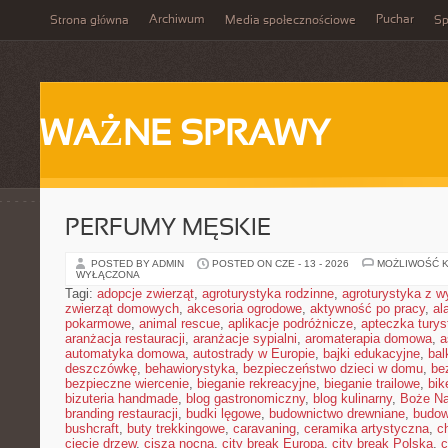
Archiwum
Puchar
Strona główna
Media społecznościowe
Sp
WAŻNE SPRAWY
PERFUMY MĘSKIE
POSTED BY ADMIN
POSTED ON CZE - 13 - 2026
MOŻLIWOŚĆ 
WYŁĄCZONA
Tagi:
adopcje zwierząt
,
agroturystyka rodzinne
,
agroturystyka z 
zwierząt domowych
,
akcesoria ogrodowe
,
aktywność po pracy
,
al
pokarmowe
,
animal rescue
,
aplikacje podróżnicze
,
apteczka tury
aranżacja restauracji
,
aranżacje sypialni
,
aromaterapia domowa
,
a
automatyka domowa
,
autostrady w Europie
,
bajki edukacyjne
,
bal
deszczówkę
,
behawiorystyka
,
bezpieczeństwo dzieci w domu
,
be
bezpieczne wiercenie
,
bieganie rekreacyjne
,
bieganie trailowe
,
bik
bizuteria handmade
,
blog gastronomiczny
,
blog kulinarny
,
Boże Na
branding restauracji
,
budki lęgowe
,
budownictwo drewniane
,
budow
bushcraft
,
buty trekkingowe
,
caravaning
,
ceramika artystyczna
,
c
cięcie drzew
,
cisza nocna
,
city break Europa
,
city break Polska
,
c