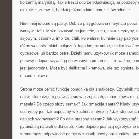
korzenną marynatą. Takie treści dobrze odpowiadają na potrzeby 
ciekawiej, zdrowiej, bardziej różnorodnie i bardziej świadomie.
Nie mniej istotne są pasty. Dobrze przygotowana marynata potraf
warzyw i tofu. Może bazować na jogurcie, oleju, soku z cytryny, 
sojowym, czosnku, imbirze, chili, kolendrze, kuminie czy papryc
różne warianty takich połączeń: łagodne, pikantne, słodko-kwaśn
cytrusowe lub bardzo ostre. Dzięki temu użytkownik może samo
potrawy i dopasowywać ją do własnych preferencji. To ważne, pon
jest jednorodna. Może być delikatna i kremowa, ale też ognista, 
mocno ziołowa.
Strona może pełnić funkcję poradnika dla smakoszy. Czytelnik mo
nazw, które często pojawiają się w przepisach, ale nie zawsze s
masala? Do czego służy sumak? Jak smakuje zaatar? Kiedy uży
sos rybny jest tak popularny w kuchni azjatyckiej? Jak stosowa
daniach wytrawnych? Co daje prażony sezam? Jak wykorzystać t
pytania są naturalne dla osób, które dopiero poznają egzotyczne 
strona może odpowiadać na nie w sposób prosty, zrozumiały i prz