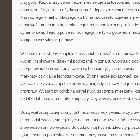
przygody. Każda przyprawa może mieć swoje zastosowanie, histor
charakter. Dzięki temu użytkownik może lepiej zrozumieć, czym r
klasycznego kminku, dlaczego kurkuma tak często pojawia się w k
stosować korzeń imbiru, kiedy sięgać po ziarna kolendry, a kiedy 
cynamonową. Tego typu treści pomagają nie tylko gotować smaczn
komponować własne potrawy.
W centrum tej strony znajduje się zapach. To właśnie on prowadzi
kuchni inspirowanej dalekimi podróżami. Można tu wyobrazić sobie
przygotować domowe curry, czym wzbogacić ryż, jak doprawić mi
marynaty czy dania jednogarnkowe. Strona może pokazywać, że na
jak kasza, zyskują zupełnie nowy wymiar, gdy połączy się je z 
przypraw. Wystarczy odrobina ostrej nuty, szczypta mieszanki ko
dodatku lub porcja aromatycznej bazy, aby zwykły posiłek stał się
Dużą wartością takiej strony jest możliwość odkrywania przypraw i
osób nadal wydają się egzotyczne lub trudne w użyciu. W rzeczyw
z powodzeniem wprowadzić do codziennej kuchni. Złocisty prosze
ryżu, sosach i potrawkach. Korzenna przyprawa może wzbogacić k