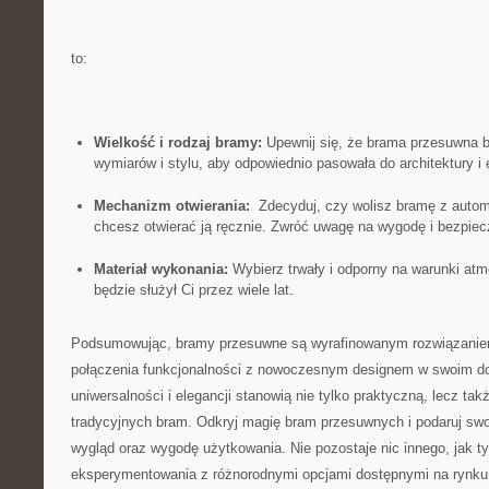
to:
Wielkość i rodzaj bramy:
Upewnij się, że brama przesuwna 
wymiarów⁢ i stylu, aby odpowiednio pasowała do architektury⁣ i
Mechanizm‍ otwierania:
⁢ Zdecyduj, czy wolisz ‌bramę z aut
chcesz otwierać ją ręcznie. Zwróć ‍uwagę na ⁣wygodę i bezpie
Materiał wykonania:
Wybierz trwały i⁣ odporny na​ warunki atm
będzie służył⁢ Ci przez wiele lat.
Podsumowując, bramy przesuwne są⁣ wyrafinowanym rozwiązaniem 
połączenia funkcjonalności z nowoczesnym designem w swoim do
uniwersalności i elegancji stanowią nie tylko praktyczną, lecz tak
tradycyjnych bram. Odkryj magię bram przesuwnych i podaruj s
wygląd oraz wygodę użytkowania. Nie pozostaje nic innego, jak tyl
eksperymentowania z różnorodnymi opcjami dostępnymi ⁣na ​rynku i