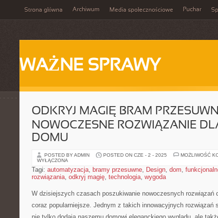
Archiwum
Puchar
Strona główna
Media społecznościowe
Sp
WAŻNE SPRAWY
ODKRYJ MAGIĘ BRAM PRZESUWN
NOWOCZESNE ROZWIĄZANIE DL
DOMU
POSTED BY ADMIN
POSTED ON CZE - 2 - 2025
MOŻLIWOŚĆ K
WYŁĄCZONA
Tagi:
automatyzacja
,
bramy przesuwne
,
Design
,
dom
,
funkcjonal
rozwiązania
,
odkryj magię
,
technologia
,
wygoda
W dzisiejszych czasach poszukiwanie nowoczesnych rozwiązań d
coraz popularniejsze. Jednym z takich innowacyjnych rozwiązań 
nie tylko dodają naszemu​ domowi eleganckiego wyglądu, ale tak