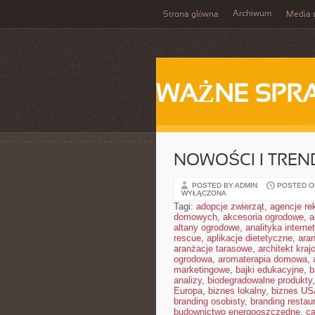
Archiwum
Strona główna
Media 
WAŻNE SPR
NOWOŚCI I TREN
POSTED BY ADMIN
POSTED ON
WYŁĄCZONA
Tagi:
adopcje zwierząt
,
agencje r
domowych
,
akcesoria ogrodowe
,
a
altany ogrodowe
,
analityka interne
rescue
,
aplikacje dietetyczne
,
ara
aranżacje tarasowe
,
architekt kraj
ogrodowa
,
aromaterapia domowa
,
marketingowe
,
bajki edukacyjne
,
b
analizy
,
biodegradowalne produkty
Europa
,
biznes lokalny
,
biznes U
branding osobisty
,
branding restaur
budownictwo energooszczędne
,
ca