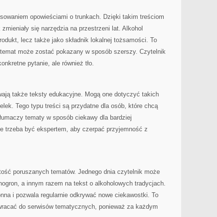
esowaniem opowieściami o trunkach. Dzięki takim treściom
 zmieniały się narzędzia na przestrzeni lat. Alkohol
produkt, lecz także jako składnik lokalnej tożsamości. To
y temat może zostać pokazany w sposób szerszy. Czytelnik
onkretne pytanie, ale również tło.
wają także teksty edukacyjne. Mogą one dotyczyć takich
lek. Tego typu treści są przydatne dla osób, które chcą
tłumaczy tematy w sposób ciekawy dla bardziej
e trzeba być ekspertem, aby czerpać przyjemność z
iętość poruszanych tematów. Jednego dnia czytelnik może
inogron, a innym razem na tekst o alkoholowych tradycjach.
onna i pozwala regularnie odkrywać nowe ciekawostki. To
ą wracać do serwisów tematycznych, ponieważ za każdym