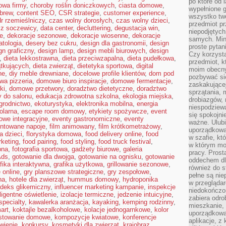
po które od l
owa firmy
,
choroby roślin doniczkowych
,
ciasta domowe
,
wypełnione g
 brew
,
content SEO
,
CSR strategie
,
customer experience
,
wszystko two
r rzemieślniczy
,
czas wolny dorosłych
,
czas wolny dzieci
,
przedmiot p
 z soczewicy
,
data center
,
decluttering
,
degustacja win
,
niepodjętych
ie
,
dekoracje sezonowe
,
dekoracje wiosenne
,
dekoracje
samych. Min
tologia
,
desery bez cukru
,
design dla gastronomii
,
design
proste pytan
gn graficzny
,
design lamp
,
design mebli biurowych
,
design
Czy korzysta
,
dieta lekkostrawna
,
dieta przeciwzapalna
,
dieta pudełkowa
,
przedmiot, k
ątkujących
,
dieta zwierząt
,
dietetyka sportowa
,
digital
moim obecn
ne
,
diy meble drewniane
,
docelowe profile klientów
,
dom pod
pozbywać si
a pizzeria
,
domowe biuro inspiracje
,
domowe fermentacje
,
zaskakującej
ki
,
domowe przetwory
,
doradztwo dietetyczne
,
doradztwo
sprzątania, 
 do salonu
,
edukacja zdrowotna szkolna
,
ekologia miejska
,
drobiazgów, 
grodnictwo
,
ekoturystyka
,
elektronika mobilna
,
energia
niespodziewa
olarna
,
escape room domowy
,
etykiety spożywcze
,
event
się spokojni
owe integracyjne
,
eventy gastronomiczne
,
eventy
ważne. Ulubi
ntowane napoje
,
film animowany
,
film krótkometrażowy
,
uporządkowa
ia dzieci
,
florystyka domowa
,
food delivery online
,
food
w szafie, kt
rketing
,
food pairing
,
food styling
,
food truck festival
,
w którym mo
bna
,
fotografia sportowa
,
gadżety biurowe
,
galeria
pracy. Prost
Ads
,
gotowanie dla dwojga
,
gotowanie na ognisku
,
gotowanie
oddechem dl
fika interaktywna
,
grafika użytkowa
,
grillowanie sezonowe
,
również do s
 online
,
gry planszowe strategiczne
,
gry zespołowe
,
pełne są nie
ha
,
hotele dla zwierząt
,
hummus domowy
,
hydroponika
w przegląda
ndeks glikemiczny
,
influencer marketing kampanie
,
inspekcje
niedokończon
eligentne oświetlenie
,
izolacje termiczne
,
jedzenie intuicyjne
,
zabiera odro
specialty
,
kawalerka aranżacja
,
kayaking
,
kemping rodzinny
,
mieszkanie,
art
,
koktajle bezalkoholowe
,
kolacje jednogarnkowe
,
kolor
uporządkowa
stowanie domowe
,
kompozycje kwiatowe
,
konferencje
aplikacje, z
wienie
,
konkursy
,
kosmetyki dla zwierząt
,
krajobraz