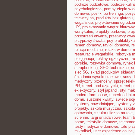
podróże budżetowe
,
podróże kulin
psychologiczna
,
pompy ciepła w 
domowe
,
posiłki po treningu
,
pozyc
telewizyjna
,
produkty bez glutenu
,
wegańskie
,
projektowanie ogrodze
UX
,
projektowanie wnętrz biurowy
wertykalne
,
projekty parkowe
,
proj
przestrzeń otwarta
,
przetwory ow
przyprawy świata
,
psy profilaktyka
ramen domowy
,
ravioli domowe
,
re
relacje medialne
,
relaks w domu
,
r
restauracje wegańskie
,
robotyka 
pielęgnacja
,
rośliny egzotyczne
,
r
górskie
,
rozrywka domowa
,
rynek 
scrapbooking
,
SEO techniczne
,
s
sieć 5G
,
skład produktów
,
składan
śniadania wysokobiałkowe
,
sosy 
medyczny przenośny
,
sprzęt tele
PR
,
street food azjatycki
,
street p
eklektyczny
,
styl japandi
,
styl ma
modern farmhouse
,
superfood loka
domu
,
suszone kwiaty
,
świece so
systemy nawadniające
,
systemy 
projekty
,
szkoła muzyczna
,
szkoła
gotowania
,
sztuka uliczna murale
,
ścienne
,
targi śniadaniowe
,
team b
home
,
tekstylia domowe
,
telepora
testy medyczne domowe
,
tofu prz
mikroliści
,
user experience online
,