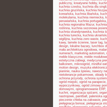
publiczny
,
kreatywne hobby
,
kuchn
kuchnia czeska
,
kuchnia dla singli
kuchnia gruzińska
,
kuchnia hiszp
koreańska
,
kuchnia libańska
,
kuch
molekularna
,
kuchnia niemiecka
,
k
peruwiańska
,
kuchnia portugalska
kuchnia regionalna Mazur
,
kuchnia
roślinna
,
kuchnia sezonowa jesien
kuchnia skandynawska
,
kuchnia 
kuchnia turecka
,
kuchnia ukraińsk
wigilijna
,
kuchnia zero waste
,
kuch
kawy
,
lamele ścienne
,
laser tag
,
l
design
,
lokalne bazary
,
lunchbox d
mała architektura ogrodowa
,
malar
numerach
,
marketing automation
,
meble klasyczne
,
meble modułow
estetyczna zabiegi
,
medycyna pre
balkonem
,
mikroogród
,
mindful eat
motion design
,
muzyka elektronic
pianinie
,
nauka śpiewu
,
nawozy na
nietolerancje pokarmowe
,
obiady 
ochrona przyrody
,
ochrona syste
ogród miejski
,
ogród na parapecie
wypoczynkowy
,
ogród zimowy pom
domowymi
,
oprogramowanie ERP
,
kuchni
,
organizacja spiżarni
,
organ
nastrojowe
,
paintball
,
paleniska o
pieczenie chleba na zakwasie
,
pie
pielęgnacja bonsai
,
pielęgnacja st
posiłków
,
planowanie zakupów
,
pl