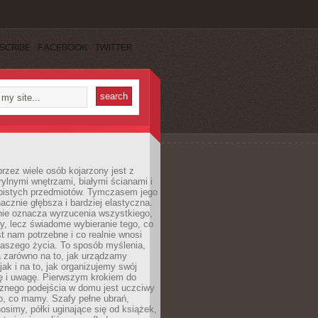
SCRIBE
FACEBOOK
TWITTER
rzez wiele osób kojarzony jest z
rylnymi wnętrzami, białymi ścianami i
bistych przedmiotów. Tymczasem jego
nacznie głębsza i bardziej elastyczna.
nie oznacza wyrzucenia wszystkiego,
y, lecz świadome wybieranie tego, co
t nam potrzebne i co realnie wnosi
naszego życia. To sposób myślenia,
a zarówno na to, jak urządzamy
jak i na to, jak organizujemy swój
ię i uwagę. Pierwszym krokiem do
cznego podejścia w domu jest uczciwy
o, co mamy. Szafy pełne ubrań,
nosimy, półki uginające się od książek,