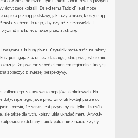
est otwartość na różne style i smaki. Obok treści o piwnych
ały dotyczące koktajli. Dzięki temu TadzikPije.pl może
e dopiero poznają podstawy, jak i czytelników, którzy mają
. Serwis zachęca do tego, aby czytać z ciekawością i
z pryzmat marki, lecz także przez strukturę.
związane z kulturą piwną. Czytelnik może trafić na teksty
ykuły pomagają zrozumieć, dlaczego jedno piwo jest ciemne,
 pokazuje, że piwo może być elementem regionalnej tradycji.
żna zobaczyć z świeżej perspektywy.
mat kulinarnego zastosowania napojów alkoholowych. Na
je dotyczące tego, jakie piwo, wino lub koktajl pasuje do
cie sprawia, że serwis jest przydatny nie tylko dla osób
 ale także dla tych, którzy lubią układać menu. Artykuły
 odpowiednio dobrany trunek potrafi urozmaicić zwykły