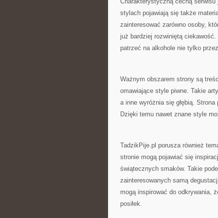
Charakterystyczną cechą serwisu j
stylach pojawiają się także materi
zainteresować zarówno osoby, któr
już bardziej rozwiniętą ciekawość
patrzeć na alkohole nie tylko prze
Ważnym obszarem strony są treści 
omawiające style piwne. Takie art
a inne wyróżnia się głębią. Strona
Dzięki temu nawet znane style mo
TadzikPije.pl porusza również te
stronie mogą pojawiać się inspirac
świątecznych smaków. Takie podejś
zainteresowanych samą degustacją,
mogą inspirować do odkrywania, że
posiłek.