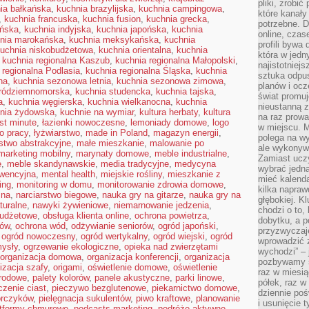
pliki, zrobi
ia bałkańska
,
kuchnia brazylijska
,
kuchnia campingowa
,
które kanał
,
kuchnia francuska
,
kuchnia fusion
,
kuchnia grecka
,
potrzebne. D
ańska
,
kuchnia indyjska
,
kuchnia japońska
,
kuchnia
online, cza
nia marokańska
,
kuchnia meksykańska
,
kuchnia
profili bywa
uchnia niskobudżetowa
,
kuchnia orientalna
,
kuchnia
która w jedn
,
kuchnia regionalna Kaszub
,
kuchnia regionalna Małopolski
,
najistotniejs
 regionalna Podlasia
,
kuchnia regionalna Śląska
,
kuchnia
sztuka odpu
na
,
kuchnia sezonowa letnia
,
kuchnia sezonowa zimowa
,
planów i oc
śródziemnomorska
,
kuchnia studencka
,
kuchnia tajska
,
świat promuj
a
,
kuchnia węgierska
,
kuchnia wielkanocna
,
kuchnia
nieustanną 
nia żydowska
,
kuchnie na wymiar
,
kultura herbaty
,
kultura
na raz prowa
ast minute
,
łazienki nowoczesne
,
lemoniady domowe
,
logo
w miejscu. M
o pracy
,
łyżwiarstwo
,
made in Poland
,
magazyn energii
,
polega na wy
stwo abstrakcyjne
,
małe mieszkanie
,
malowanie po
ale wykonyw
marketing mobilny
,
marynaty domowe
,
meble industrialne
,
Zamiast uczy
e
,
meble skandynawskie
,
media tradycyjne
,
medycyna
wybrać jedną
wencyjna
,
mental health
,
miejskie rośliny
,
mieszkanie z
mieć kalend
ing
,
monitoring w domu
,
monitorowanie zdrowia domowe
,
kilka napra
zna
,
narciarstwo biegowe
,
nauka gry na gitarze
,
nauka gry na
głębokiej. K
turalne
,
nawyki żywieniowe
,
niemarnowanie jedzenia
,
chodzi o to,
budżetowe
,
obsługa klienta online
,
ochrona powietrza
,
dobytku, a p
mów
,
ochrona wód
,
odżywianie seniorów
,
ogród japoński
,
przyzwyczaj
,
ogród nowoczesny
,
ogród wertykalny
,
ogród wiejski
,
ogród
wprowadzić 
ysły
,
ogrzewanie ekologiczne
,
opieka nad zwierzętami
wychodzi” – 
organizacja domowa
,
organizacja konferencji
,
organizacja
pozbywamy si
izacja szafy
,
origami
,
oświetlenie domowe
,
oświetlenie
raz w miesią
grodowe
,
palety kolorów
,
panele akustyczne
,
parki linowe
,
półek, raz w
czenie ciast
,
pieczywo bezglutenowe
,
piekarnictwo domowe
,
dziennie poś
orczyków
,
pielęgnacja sukulentów
,
piwo kraftowe
,
planowanie
i usunięcie 
atformy chmurowe
,
podcasts marketing
,
podróże aktywne
,