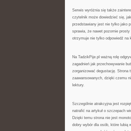
Serwis wyróżnia się także zainter
czytelnik może dowiedzieć się, jak
przedstawiany jest nie tylko jako 
sprawia, że nawet pozornie prost
otrzymuje nie tylko odpowiedź na k
Na TadzikPije.pl ważną rolę odgry
zagadnień jak przechowywanie bute
zorganizować degustację. Strona 
zaawansowanych, dzięki czemu ni
lektury.
Szczególnie atrakcyjna jest rozp
natrafić na artykuł o szczepach w
Dzięki temu strona nie jest monot
dobry wybór dla osób, które lubi