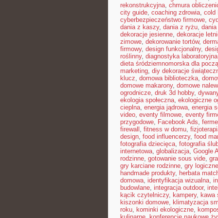
rekonstrukcyjna
,
chmura obliczeni
city guide
,
coaching zdrowia
,
cold
cyberbezpieczeństwo firmowe
,
cyd
dania z kaszy
,
dania z ryżu
,
dania
dekoracje jesienne
,
dekoracje letn
zimowe
,
dekorowanie tortów
,
derma
firmowy
,
design funkcjonalny
,
desi
roślinny
,
diagnostyka laboratoryjna
dieta śródziemnomorska dla pocz
marketing
,
diy dekoracje świątecz
klucz
,
domowa biblioteczka
,
domow
domowe makarony
,
domowe nalew
ogrodnicze
,
druk 3d hobby
,
dywany
ekologia społeczna
,
ekologiczne o
cieplna
,
energia jądrowa
,
energia s
video
,
eventy filmowe
,
eventy firm
przygodowe
,
Facebook Ads
,
ferme
firewall
,
fitness w domu
,
fizjoterap
design
,
food influencerzy
,
food ma
fotografia dziecięca
,
fotografia ślu
internetowa
,
globalizacja
,
Google 
rodzinne
,
gotowanie sous vide
,
gra
gry karciane rodzinne
,
gry logiczne
handmade produkty
,
herbata matc
domowa
,
identyfikacja wizualna
,
i
budowlane
,
integracja outdoor
,
int
kącik czytelniczy
,
kampery
,
kawa 
kiszonki domowe
,
klimatyzacja sm
roku
,
kominki ekologiczne
,
kompo
kulinarne
,
konferencje naukowe ży