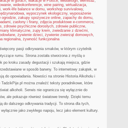
akacje w górach
,
wakacje w Polsce
,
webdesign
,
wernisaż
,
mowanie
,
wideokonferencje
,
wine pairing
,
wirtualizacja
,
i
,
work-life balance w domu
,
workshop survivalowy
,
iędzynarodowa
,
wypoczynek ekologiczny
,
wyposażenie
 ogrodzie
,
zakupy spożywcze online
,
zapachy do domu
,
padami
,
zasłony i firany
,
zdjęcia produktowe e-commerce
,
e
,
zdrowie psychiczne dorosłych
,
zdrowie publiczne
,
miany klimatyczne
,
zupy krem
,
zwiedzanie z dziećmi
,
hodowlane
,
żywienie dzieci
,
żywienie zwierząt domowych
,
a regionalna
,
żywność funkcjonalna
poświęcony pasji odkrywania smaków, w którym czytelnik
otyczące rumu. Strona została stworzona z myślą o
 po kroku zasady degustacji i szukają miejsca, gdzie
rzedstawiane w sposób barwny. To internetowy zakątek, w
ją do opowiadania. Nowości na stronie Historia Alkoholu i
e TadzikPije.pl można znaleźć teksty poradnikowe, które
wiat alkoholi. Serwis nie ogranicza się wyłącznie do
ów, ale pokazuje również światowe trendy. Dzięki temu
ą do dalszego odkrywania tradycji. To strona dla tych,
 wyłącznie jako zwykłego napoju, lecz jako element kultury.