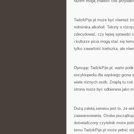
razem mogą znaleźć coś przydatn
TadzikPije.pl może być również źr
miłośnika alkoholi. Teksty o różn
zdecydować, czy lepiej sprawdzi si
i kulturze picia mogą stać się te
tylko zawartość kieliszka, ale rów
Opisując TadzikPije.pl, warto podk
encyklopedia dla wąskiego grona s
wiele różnych osób. Znajdą tu coś d
strona może być odbierana jako m
Dużą zaletą serwisu jest to, że w
zaawansowania. Osoba początkująca
doświadczony czytelnik może potr
temu TadzikPije.pl może pełnić róż