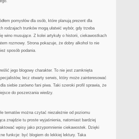
ego.
ódłem pomysłów dla osób, które planują prezent dla
ych rodzajach trunków mogą ułatwić wybór, gdy trzeba
ę wino musujące. Z kolei artykuły o historii, ciekawostkach
matem rozmowy. Strona pokazuje, że dobry alkohol to nie
nież sposób podania.
reślić jego blogowy charakter. To nie jest zamknięta
pecjalistów, lecz otwarty serwis, który może zainteresować
la siebie zarówno fani piwa. Taki szeroki profil sprawia, że
iejsce do poszerzania wiedzy.
iele tematów można czytać niezależnie od poziomu
 znajdzie tu proste wyjaśnienia, natomiast bardziej
aktować wpisy jako przypomnienie ciekawostek. Dzięki
ne funkcje: być blogiem do lekkiej lektury. Taka