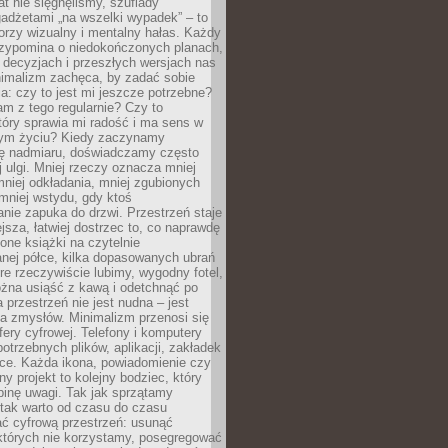
at nie sięgnęliśmy, szuflady
adżetami „na wszelki wypadek” – to
rzy wizualny i mentalny hałas. Każdy
rzypomina o niedokończonych planach,
 decyzjach i przeszłych wersjach nas
imalizm zachęca, by zadać sobie
ia: czy to jest mi jeszcze potrzebne?
m z tego regularnie? Czy to
tóry sprawia mi radość i ma sens w
ym życiu? Kiedy zaczynamy
ę nadmiaru, doświadczamy często
 ulgi. Mniej rzeczy oznacza mniej
mniej odkładania, mniej zgubionych
mniej wstydu, gdy ktoś
nie zapuka do drzwi. Przestrzeń staje
ejsza, łatwiej dostrzec to, co naprawdę
one książki na czytelnie
nej półce, kilka dopasowanych ubrań
óre rzeczywiście lubimy, wygodny fotel,
żna usiąść z kawą i odetchnąć po
a przestrzeń nie jest nudna – jest
a zmysłów. Minimalizm przenosi się
fery cyfrowej. Telefony i komputery
potrzebnych plików, aplikacji, zakładek
rce. Każda ikona, powiadomienie czy
y projekt to kolejny bodziec, który
binę uwagi. Tak jak sprzątamy
 tak warto od czasu do czasu
ć cyfrową przestrzeń: usunąć
 których nie korzystamy, posegregować