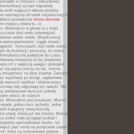
ć porządek w chmurze i zdecydować,
y komunikacji są nam naprawdę
la osób mających własne projekty
sem ważniejsza od setek rozproszonych
 dobrze prowadzona
strona domowa
ym miejscu zbiera to, co
ze. Minimalizm w głowie to z kolei
szczania zbyt wielu zobowiązań,
zekiwań wobec siebie. Współczesny
e wielozadaniowość, ciągły rozwój i
zajętość. Tymczasem zbyt wiele celów
dzi do frustracji i poczucia, że stoimy
inimalistyczne podejście do czasu
bieraniu mniejszej liczby projektów,
aniu ich z większą uwagą i spokojem.
ć się pięciu rzeczy na raz, można
 umiejętność na dany kwartał. Zamiast
arz wypchany po brzegi, zaplanować
wdę ważnych spotkań i bloków pracy
luczową rolę odgrywają też nawyki. Nie
 by jednorazowo wyrzucić połowę
otem wrócić do starych
eń. Minimalizm jest procesem. Można
zasadę „jedna rzecz wchodzi, jedna
jeśli kupujemy nową koszulę,
ę starej, której już nie nosimy. Można
cu zrobić mały przegląd szuflad i
 tygodniu uporządkować biurko, raz
więcić pięć minut na przejrzenie zadań
tych, które są motywowane jedynie