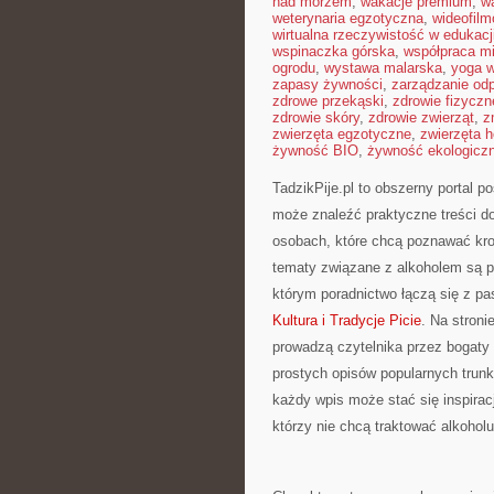
nad morzem
,
wakacje premium
,
w
weterynaria egzotyczna
,
wideofil
wirtualna rzeczywistość w edukacj
wspinaczka górska
,
współpraca m
ogrodu
,
wystawa malarska
,
yoga w
zapasy żywności
,
zarządzanie od
zdrowe przekąski
,
zdrowie fizyczn
zdrowie skóry
,
zdrowie zwierząt
,
z
zwierzęta egzotyczne
,
zwierzęta 
żywność BIO
,
żywność ekologiczn
TadzikPije.pl to obszerny portal 
może znaleźć praktyczne treści d
osobach, które chcą poznawać krok
tematy związane z alkoholem są p
którym poradnictwo łączą się z pas
Kultura i Tradycje Picie
. Na stroni
prowadzą czytelnika przez bogaty ś
prostych opisów popularnych trunk
każdy wpis może stać się inspiracj
którzy nie chcą traktować alkoholu