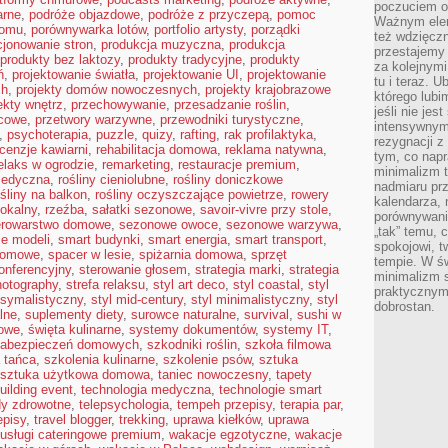
poczuciem ob
arne
,
podróże objazdowe
,
podróże z przyczepą
,
pomoc
Ważnym elem
domu
,
porównywarka lotów
,
portfolio artysty
,
porządki
też wdzięcz
jonowanie stron
,
produkcja muzyczna
,
produkcja
przestajemy 
produkty bez laktozy
,
produkty tradycyjne
,
produkty
za kolejnymi 
ń
,
projektowanie światła
,
projektowanie UI
,
projektowanie
tu i teraz. U
ch
,
projekty domów nowoczesnych
,
projekty krajobrazowe
którego lubi
ekty wnętrz
,
przechowywanie
,
przesadzanie roślin
,
jeśli nie je
ocowe
,
przetwory warzywne
,
przewodniki turystyczne
,
intensywnym 
,
psychoterapia
,
puzzle
,
quizy
,
rafting
,
rak profilaktyka
,
rezygnacji z
cenzje kawiarni
,
rehabilitacja domowa
,
reklama natywna
,
tym, co napr
elaks w ogrodzie
,
remarketing
,
restauracje premium
,
minimalizm t
medyczna
,
rośliny cieniolubne
,
rośliny doniczkowe
nadmiaru pr
ośliny na balkon
,
rośliny oczyszczające powietrze
,
rowery
kalendarza, 
lokalny
,
rzeźba
,
sałatki sezonowe
,
savoir-vivre przy stole
,
porównywania
erowarstwo domowe
,
sezonowe owoce
,
sezonowe warzywa
,
„tak” temu, 
ie modeli
,
smart budynki
,
smart energia
,
smart transport
,
spokojowi, 
domowe
,
spacer w lesie
,
spiżarnia domowa
,
sprzęt
tempie. W ś
konferencyjny
,
sterowanie głosem
,
strategia marki
,
strategia
minimalizm st
hotography
,
strefa relaksu
,
styl art deco
,
styl coastal
,
styl
praktycznym
ksymalistyczny
,
styl mid-century
,
styl minimalistyczny
,
styl
dobrostan.
lne
,
suplementy diety
,
surowce naturalne
,
survival
,
sushi w
jowe
,
święta kulinarne
,
systemy dokumentów
,
systemy IT
,
zabezpieczeń domowych
,
szkodniki roślin
,
szkoła filmowa
 tańca
,
szkolenia kulinarne
,
szkolenie psów
,
sztuka
sztuka użytkowa domowa
,
taniec nowoczesny
,
tapety
uilding event
,
technologia medyczna
,
technologie smart
dy zdrowotne
,
telepsychologia
,
tempeh przepisy
,
terapia par
,
episy
,
travel blogger
,
trekking
,
uprawa kiełków
,
uprawa
usługi cateringowe premium
,
wakacje egzotyczne
,
wakacje