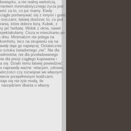
owiązku, a nie realną wartością.
entem minimalistycznego życia jest
ność za to, co już mamy. Kiedy
ciągle porównywać się z innymi i gonić
rzeczami, łatwiej dostrzec to, co jest
brania, które dobrze leżą. Kubek, z
my pić herbatę. Widok z okna, nawet
st spektakularny. Cisza w mieszkaniu po
dniu. Minimalizm nie polega na
 komfortu, lecz na skupieniu się na
awdę daje go najwięcej. Ostatecznie
o sztuka świadomego „nie”. Nie dla
zedmiotów, nie dla przeładowanego
nie dla presji ciągłego kupowania i
 się. Dzięki temu łatwiej powiedzieć
co naprawdę ważne: relacjom, zdrowiu,
twórczości czy rozwojowi we własnym
wiecie przepełnionym bodźcami,
aje się nie tyle modą, ile
 narzędziem dbania o własny