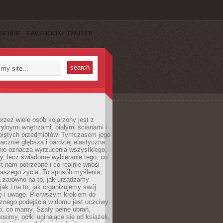
SCRIBE
FACEBOOK
TWITTER
rzez wiele osób kojarzony jest z
rylnymi wnętrzami, białymi ścianami i
bistych przedmiotów. Tymczasem jego
nacznie głębsza i bardziej elastyczna.
nie oznacza wyrzucenia wszystkiego,
y, lecz świadome wybieranie tego, co
t nam potrzebne i co realnie wnosi
naszego życia. To sposób myślenia,
a zarówno na to, jak urządzamy
jak i na to, jak organizujemy swój
ię i uwagę. Pierwszym krokiem do
cznego podejścia w domu jest uczciwy
o, co mamy. Szafy pełne ubrań,
nosimy, półki uginające się od książek,