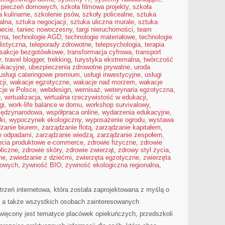
zpieczeń domowych
,
szkoła filmowa projekty
,
szkoła
a kulinarne
,
szkolenie psów
,
szkoły policealne
,
sztuka
alna
,
sztuka negocjacji
,
sztuka uliczna murale
,
sztuka
necie
,
taniec nowoczesny
,
targi nieruchomości
,
team
zna
,
technologie AGD
,
technologie materiałowe
,
technologie
listyczna
,
teleporady zdrowotne
,
telepsychologia
,
terapia
nsakcje bezgotówkowe
,
transformacja cyfrowa
,
transport
y
,
travel blogger
,
trekking
,
turystyka ekstremalna
,
twórczość
ikacyjne
,
ubezpieczenia zdrowotne prywatne
,
uroda
usługi cateringowe premium
,
usługi inwestycyjne
,
usługi
ji
,
wakacje egzotyczne
,
wakacje nad morzem
,
wakacje
cje w Polsce
,
webdesign
,
wernisaż
,
weterynaria egzotyczna
,
e
,
wirtualizacja
,
wirtualna rzeczywistość w edukacji
,
gi
,
work-life balance w domu
,
workshop survivalowy
,
iędzynarodowa
,
współpraca online
,
wydarzenia edukacyjne
,
ki
,
wypoczynek ekologiczny
,
wyposażenie ogrodu
,
wystawa
zanie biurem
,
zarządzanie flotą
,
zarządzanie kapitałem
,
e odpadami
,
zarządzanie wiedzą
,
zarządzanie zespołem
,
ęcia produktowe e-commerce
,
zdrowie fizyczne
,
zdrowie
liczne
,
zdrowie skóry
,
zdrowie zwierząt
,
zdrowy styl życia
,
ne
,
zwiedzanie z dziećmi
,
zwierzęta egzotyczne
,
zwierzęta
mowych
,
żywność BIO
,
żywność ekologiczna regionalna
,
strzeń internetowa, która została zaprojektowana z myślą o
a także wszystkich osobach zainteresowanych
ięcony jest tematyce placówek opiekuńczych, przedszkoli