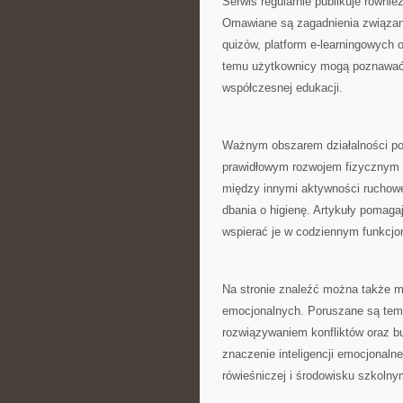
Serwis regularnie publikuje równ
Omawiane są zagadnienia związane
quizów, platform e-learningowych o
temu użytkownicy mogą poznawać a
współczesnej edukacji.
Ważnym obszarem działalności por
prawidłowym rozwojem fizycznym 
między innymi aktywności ruchowe
dbania o higienę. Artykuły pomaga
wspierać je w codziennym funkcjo
Na stronie znaleźć można także m
emocjonalnych. Poruszane są tema
rozwiązywaniem konfliktów oraz bu
znaczenie inteligencji emocjonalne
rówieśniczej i środowisku szkolny