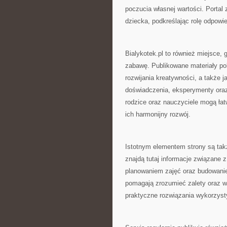
poczucia własnej wartości. Porta
dziecka, podkreślając rolę odpowie
Bialykotek.pl to również miejsce,
zabawę. Publikowane materiały po
rozwijania kreatywności, a także 
doświadczenia, eksperymenty oraz
rodzice oraz nauczyciele mogą łat
ich harmonijny rozwój.
Istotnym elementem strony są tak
znajdą tutaj informacje związane 
planowaniem zajęć oraz budowani
pomagają zrozumieć zalety oraz 
praktyczne rozwiązania wykorzyst