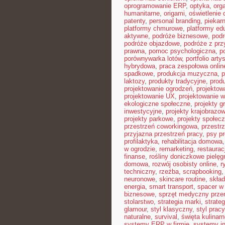
oprogramowanie ERP
,
optyka
,
org
humanitarne
,
origami
,
oświetlenie
patenty
,
personal branding
,
piekar
platformy chmurowe
,
platformy ed
aktywne
,
podróże biznesowe
,
pod
podróże objazdowe
,
podróże z pr
prawna
,
pomoc psychologiczna
,
p
porównywarka lotów
,
portfolio arty
hybrydowa
,
praca zespołowa onlin
spadkowe
,
produkcja muzyczna
,
p
laktozy
,
produkty tradycyjne
,
prod
projektowanie ogrodzeń
,
projektow
projektowanie UX
,
projektowanie w
ekologiczne społeczne
,
projekty g
inwestycyjne
,
projekty krajobrazo
projekty parkowe
,
projekty społec
przestrzeń coworkingowa
,
przestr
przyjazna przestrzeń pracy
,
psy pr
profilaktyka
,
rehabilitacja domowa
w ogrodzie
,
remarketing
,
restaura
finanse
,
rośliny doniczkowe pielęg
domowa
,
rozwój osobisty online
,
r
techniczny
,
rzeźba
,
scrapbooking
neuronowe
,
skincare routine
,
skład
energia
,
smart transport
,
spacer w 
biznesowe
,
sprzęt medyczny prze
stolarstwo
,
strategia marki
,
strate
glamour
,
styl klasyczny
,
styl pracy
naturalne
,
survival
,
święta kulinar
systemy ERP w firmie
,
systemy in