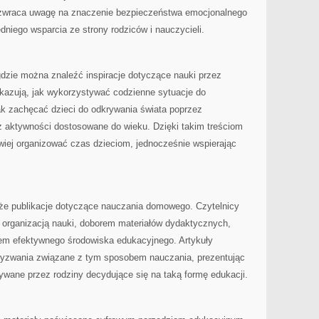
l zwraca uwagę na znaczenie bezpieczeństwa emocjonalnego
dniego wsparcia ze strony rodziców i nauczycieli.
 gdzie można znaleźć inspiracje dotyczące nauki przez
kazują, jak wykorzystywać codzienne sytuacje do
jak zachęcać dzieci do odkrywania świata poprzez
 aktywności dostosowane do wieku. Dzięki takim treściom
wiej organizować czas dzieciom, jednocześnie wspierając
że publikacje dotyczące nauczania domowego. Czytelnicy
z organizacją nauki, doborem materiałów dydaktycznych,
em efektywnego środowiska edukacyjnego. Artykuły
wyzwania związane z tym sposobem nauczania, prezentując
ywane przez rodziny decydujące się na taką formę edukacji.