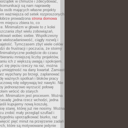
ć porządek w chmurze i zdecydować,
y komunikacji są nam naprawdę
la osób mających własne projekty
sem ważniejsza od setek rozproszonych
 dobrze prowadzona
strona domowa
ym miejscu zbiera to, co
ze. Minimalizm w głowie to z kolei
szczania zbyt wielu zobowiązań,
zekiwań wobec siebie. Współczesny
e wielozadaniowość, ciągły rozwój i
zajętość. Tymczasem zbyt wiele celów
dzi do frustracji i poczucia, że stoimy
inimalistyczne podejście do czasu
bieraniu mniejszej liczby projektów,
aniu ich z większą uwagą i spokojem.
ć się pięciu rzeczy na raz, można
 umiejętność na dany kwartał. Zamiast
arz wypchany po brzegi, zaplanować
wdę ważnych spotkań i bloków pracy
luczową rolę odgrywają też nawyki. Nie
 by jednorazowo wyrzucić połowę
otem wrócić do starych
eń. Minimalizm jest procesem. Można
zasadę „jedna rzecz wchodzi, jedna
jeśli kupujemy nową koszulę,
ę starej, której już nie nosimy. Można
cu zrobić mały przegląd szuflad i
 tygodniu uporządkować biurko, raz
więcić pięć minut na przejrzenie zadań
tych, które są motywowane jedynie