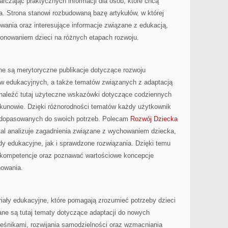
rczając praktycznych informacji dla osób, które chcą
. Strona stanowi rozbudowaną bazę artykułów, w której
ania oraz interesujące informacje związane z edukacją,
onowaniem dzieci na różnych etapach rozwoju.
ane są merytoryczne publikacje dotyczące rozwoju
aw edukacyjnych, a także tematów związanych z adaptacją
naleźć tutaj użyteczne wskazówki dotyczące codziennych
ekunowie. Dzięki różnorodności tematów każdy użytkownik
i dopasowanych do swoich potrzeb. Polecam
Rozwój Dziecka
tal analizuje zagadnienia związane z wychowaniem dziecka,
dy edukacyjne, jak i sprawdzone rozwiązania. Dzięki temu
 kompetencje oraz poznawać wartościowe koncepcje
howania.
iały edukacyjne, które pomagają zrozumieć potrzeby dzieci
ne są tutaj tematy dotyczące adaptacji do nowych
ieśnikami, rozwijania samodzielności oraz wzmacniania