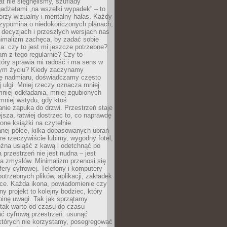
at nie sięgnęliśmy, szuflady
adżetami „na wszelki wypadek” – to
rzy wizualny i mentalny hałas. Każdy
rzypomina o niedokończonych planach,
 decyzjach i przeszłych wersjach nas
imalizm zachęca, by zadać sobie
ia: czy to jest mi jeszcze potrzebne?
m z tego regularnie? Czy to
tóry sprawia mi radość i ma sens w
ym życiu? Kiedy zaczynamy
ę nadmiaru, doświadczamy często
 ulgi. Mniej rzeczy oznacza mniej
mniej odkładania, mniej zgubionych
mniej wstydu, gdy ktoś
nie zapuka do drzwi. Przestrzeń staje
ejsza, łatwiej dostrzec to, co naprawdę
one książki na czytelnie
nej półce, kilka dopasowanych ubrań
óre rzeczywiście lubimy, wygodny fotel,
żna usiąść z kawą i odetchnąć po
a przestrzeń nie jest nudna – jest
a zmysłów. Minimalizm przenosi się
fery cyfrowej. Telefony i komputery
potrzebnych plików, aplikacji, zakładek
rce. Każda ikona, powiadomienie czy
y projekt to kolejny bodziec, który
binę uwagi. Tak jak sprzątamy
 tak warto od czasu do czasu
ć cyfrową przestrzeń: usunąć
 których nie korzystamy, posegregować