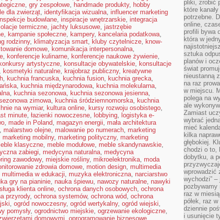
pliki, zrobi
ategiczne
,
gry zespołowe
,
handmade produkty
,
hobby
które kanał
le dla zwierząt
,
identyfikacja wizualna
,
influencer marketing
potrzebne. D
inspekcje budowlane
,
inspiracje wnętrzarskie
,
integracja
online, cza
zolacje termiczne
,
jachty luksusowe
,
jastrzębie
profili bywa
ne
,
kampanie społeczne
,
kampery
,
kancelaria podatkowa
,
która w jedn
g rodzinny
,
klimatyzacja smart
,
kluby czytelnicze
,
know-
najistotniejs
towanie domowe
,
komunikacja interpersonalna
,
sztuka odpu
e
,
konferencje kulinarne
,
konferencje naukowe żywienie
,
planów i oc
konkursy artystyczne
,
konsultacje obywatelskie
,
konsultacje
świat promuj
,
kosmetyki naturalne
,
krajobraz publiczny
,
kreatywne
nieustanną 
h
,
kuchnia francuska
,
kuchnia fusion
,
kuchnia grecka
,
na raz prowa
ańska
,
kuchnia międzynarodowa
,
kuchnia molekularna
,
w miejscu. M
alna
,
kuchnia sezonowa
,
kuchnia sezonowa jesienna
,
polega na wy
 sezonowa zimowa
,
kuchnia śródziemnomorska
,
kuchnia
ale wykonyw
hnie na wymiar
,
kultura online
,
kursy rozwoju osobistego
,
Zamiast uczy
ast minute
,
łazienki nowoczesne
,
lobbying
,
logistyka e-
wybrać jedną
wo
,
made in Poland
,
magazyn energii
,
mała architektura
mieć kalend
,
malarstwo olejne
,
malowanie po numerach
,
marketing
kilka napra
,
marketing mobilny
,
marketing polityczny
,
marketing
głębokiej. K
eble klasyczne
,
meble modułowe
,
meble skandynawskie
,
chodzi o to,
yczna zabiegi
,
medycyna naturalna
,
medycyna
dobytku, a p
ring zawodowy
,
miejskie rośliny
,
mikroelektronika
,
moda
przyzwyczaj
nitorowanie zdrowia domowe
,
motion design
,
multimedia
wprowadzić 
,
multimedia w edukacji
,
muzyka elektroniczna
,
narciarstwo
wychodzi” – 
ka gry na pianinie
,
nauka śpiewu
,
nawozy naturalne
,
nawyki
pozbywamy si
sługa klienta online
,
ochrona danych osobowych
,
ochrona
raz w miesią
a przyrody
,
ochrona systemów
,
ochrona wód
,
ochrona
półek, raz w
jski
,
ogród nowoczesny
,
ogród wertykalny
,
ogród wiejski
,
dziennie poś
wy pomysły
,
ogrodnictwo miejskie
,
ogrzewanie ekologiczne
,
i usunięcie 
 zwierzętami domowymi
,
oprogramowanie biznesowe
,