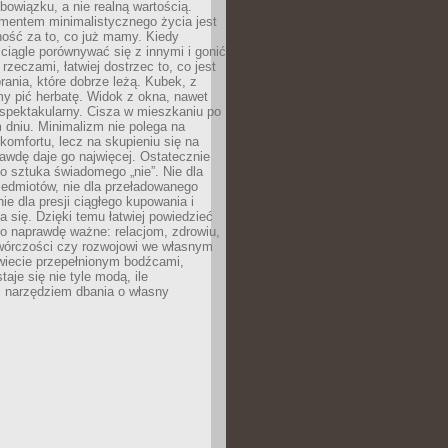
owiązku, a nie realną wartością.
entem minimalistycznego życia jest
ność za to, co już mamy. Kiedy
ciągle porównywać się z innymi i gonić
rzeczami, łatwiej dostrzec to, co jest
brania, które dobrze leżą. Kubek, z
my pić herbatę. Widok z okna, nawet
st spektakularny. Cisza w mieszkaniu po
dniu. Minimalizm nie polega na
 komfortu, lecz na skupieniu się na
awdę daje go najwięcej. Ostatecznie
o sztuka świadomego „nie”. Nie dla
zedmiotów, nie dla przeładowanego
nie dla presji ciągłego kupowania i
 się. Dzięki temu łatwiej powiedzieć
co naprawdę ważne: relacjom, zdrowiu,
twórczości czy rozwojowi we własnym
wiecie przepełnionym bodźcami,
aje się nie tyle modą, ile
 narzędziem dbania o własny