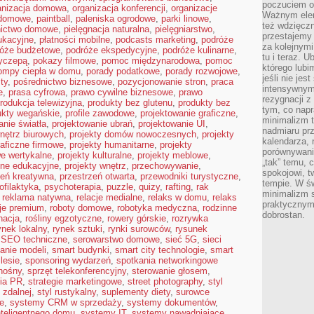
poczuciem ob
anizacja domowa
,
organizacja konferencji
,
organizacje
Ważnym elem
 domowe
,
paintball
,
paleniska ogrodowe
,
parki linowe
,
też wdzięcz
nictwo domowe
,
pielęgnacja naturalna
,
pielęgniarstwo
,
przestajemy 
ukacyjne
,
płatności mobilne
,
podcasts marketing
,
podróże
za kolejnymi 
róże budżetowe
,
podróże ekspedycyjne
,
podróże kulinarne
,
tu i teraz. U
zyczepą
,
pokazy filmowe
,
pomoc międzynarodowa
,
pomoc
którego lubi
ompy ciepła w domu
,
porady podatkowe
,
porady rozwojowe
,
jeśli nie je
sty
,
pośrednictwo biznesowe
,
pozycjonowanie stron
,
praca
intensywnym 
e
,
prasa cyfrowa
,
prawo cywilne biznesowe
,
prawo
rezygnacji z
rodukcja telewizyjna
,
produkty bez glutenu
,
produkty bez
tym, co napr
ukty wegańskie
,
profile zawodowe
,
projektowanie graficzne
,
minimalizm t
anie światła
,
projektowanie ubrań
,
projektowanie UI
,
nadmiaru pr
nętrz biurowych
,
projekty domów nowoczesnych
,
projekty
kalendarza, 
raficzne firmowe
,
projekty humanitarne
,
projekty
porównywania
we wertykalne
,
projekty kulturalne
,
projekty meblowe
,
„tak” temu, 
zne edukacyjne
,
projekty wnętrz
,
przechowywanie
,
spokojowi, 
zeń kreatywna
,
przestrzeń otwarta
,
przewodniki turystyczne
,
tempie. W ś
ofilaktyka
,
psychoterapia
,
puzzle
,
quizy
,
rafting
,
rak
minimalizm st
,
reklama natywna
,
relacje medialne
,
relaks w domu
,
relaks
praktycznym
cje premium
,
roboty domowe
,
robotyka medyczna
,
rodzinne
dobrostan.
nacja
,
rośliny egzotyczne
,
rowery górskie
,
rozrywka
ynek lokalny
,
rynek sztuki
,
rynki surowców
,
rysunek
,
SEO techniczne
,
serowarstwo domowe
,
sieć 5G
,
sieci
anie modeli
,
smart budynki
,
smart city technologie
,
smart
lesie
,
sponsoring wydarzeń
,
spotkania networkingowe
nośny
,
sprzęt telekonferencyjny
,
sterowanie głosem
,
gia PR
,
strategie marketingowe
,
street photography
,
styl
 zdalnej
,
styl rustykalny
,
suplementy diety
,
surowce
ne
,
systemy CRM w sprzedaży
,
systemy dokumentów
,
teligentnego domu
,
systemy IT
,
systemy nawadniające
,