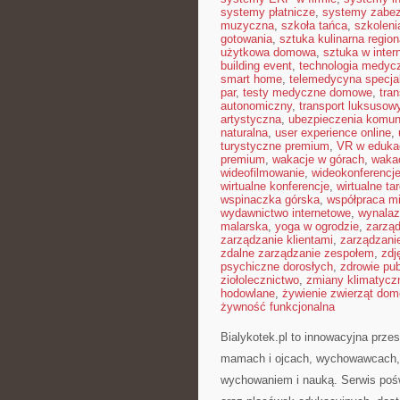
systemy płatnicze
,
systemy zabe
muzyczna
,
szkoła tańca
,
szkoleni
gotowania
,
sztuka kulinarna region
użytkowa domowa
,
sztuka w inter
building event
,
technologia medyc
smart home
,
telemedycyna specja
par
,
testy medyczne domowe
,
tra
autonomiczny
,
transport luksusow
artystyczna
,
ubezpieczenia komun
naturalna
,
user experience online
,
turystyczne premium
,
VR w edukac
premium
,
wakacje w górach
,
waka
wideofilmowanie
,
wideokonferencj
wirtualne konferencje
,
wirtualne tar
wspinaczka górska
,
współpraca m
wydawnictwo internetowe
,
wynalaz
malarska
,
yoga w ogrodzie
,
zarząd
zarządzanie klientami
,
zarządzani
zdalne zarządzanie zespołem
,
zdj
psychiczne dorosłych
,
zdrowie pub
ziołolecznictwo
,
zmiany klimatycz
hodowlane
,
żywienie zwierząt do
żywność funkcjonalna
Bialykotek.pl to innowacyjna prze
mamach i ojcach, wychowawcach, 
wychowaniem i nauką. Serwis pośw