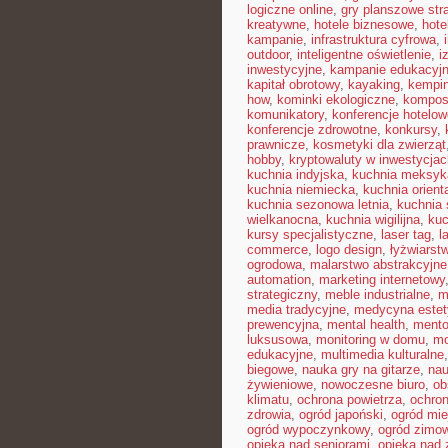
logiczne online
,
gry planszowe str
kreatywne
,
hotele biznesowe
,
hote
kampanie
,
infrastruktura cyfrowa
,
outdoor
,
inteligentne oświetlenie
,
i
inwestycyjne
,
kampanie edukacyj
kapitał obrotowy
,
kayaking
,
kempin
how
,
kominki ekologiczne
,
kompos
komunikatory
,
konferencje hotelow
konferencje zdrowotne
,
konkursy
,
prawnicze
,
kosmetyki dla zwierząt
hobby
,
kryptowaluty w inwestycjac
kuchnia indyjska
,
kuchnia meksyk
kuchnia niemiecka
,
kuchnia orient
kuchnia sezonowa letnia
,
kuchnia
wielkanocna
,
kuchnia wigilijna
,
kuc
kursy specjalistyczne
,
laser tag
,
l
commerce
,
logo design
,
łyżwiarst
ogrodowa
,
malarstwo abstrakcyjne
automation
,
marketing internetowy
strategiczny
,
meble industrialne
,
m
media tradycyjne
,
medycyna estet
prewencyjna
,
mental health
,
mento
luksusowa
,
monitoring w domu
,
mo
edukacyjne
,
multimedia kulturalne
biegowe
,
nauka gry na gitarze
,
nau
żywieniowe
,
nowoczesne biuro
,
ob
klimatu
,
ochrona powietrza
,
ochron
zdrowia
,
ogród japoński
,
ogród mie
ogród wypoczynkowy
,
ogród zimo
opieka nad seniorami
,
opieka nad