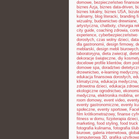
domowe
,
bezpieczeństwo finansow
biznes Azja
,
biznes data-driven
,
b
biznes lokalny
,
biznes USA
,
bizut
kulinarny
,
blog literacki
,
branding f
wizualny
,
budownictwo drewniane
,
artystyczna
,
chatboty
,
chirurgia r
city guide
,
coaching zdrowia
,
cont
experience
,
cyberbezpieczeństwo
dorosłych
,
czas wolny dzieci
,
data
dla gastronomii
,
design firmowy
,
d
meblarski
,
design mebli biurowych
laboratoryjna
,
dieta zwierząt
,
diete
dekoracje świąteczne
,
diy kosmet
docelowe profile klientów
,
dom pod
domowe spa
,
doradztwo dietetycz
drzewnictwo
,
e-learning medyczny
edukacja finansowa dorosłych
,
edu
klimatyczna
,
edukacja medyczna
zdrowotna dzieci
,
edukacja zdrowo
ekologiczne ogrodnictwo
,
ekonomi
medyczna
,
elektronika mobilna
,
en
room domowy
,
event video
,
event
eventy gastronomiczne
,
eventy ku
społeczne
,
eventy sportowe
,
Face
film krótkometrażowy
,
finanse cyf
fitness w domu
,
fizjoterapia dzieci
marketing
,
food styling
,
food truck 
fotografia kulinarna
,
fotografia ślu
biurowe
,
galeria internetowa
,
globa
komputerowa 3D
,
grafika użytkow