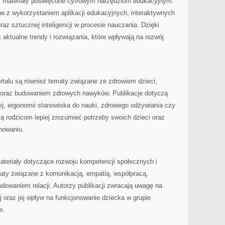
ież materiały poświęcone cyfrowym narzędziom edukacyjnym.
 z wykorzystaniem aplikacji edukacyjnych, interaktywnych
raz sztucznej inteligencji w procesie nauczania. Dzięki
ktualne trendy i rozwiązania, które wpływają na rozwój
talu są również tematy związane ze zdrowiem dzieci,
oraz budowaniem zdrowych nawyków. Publikacje dotyczą
j, ergonomii stanowiska do nauki, zdrowego odżywiania czy
ją rodzicom lepiej zrozumieć potrzeby swoich dzieci oraz
nowaniu.
ateriały dotyczące rozwoju kompetencji społecznych i
ty związane z komunikacją, empatią, współpracą,
dowaniem relacji. Autorzy publikacji zwracają uwagę na
j oraz jej wpływ na funkcjonowanie dziecka w grupie
m.