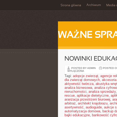
Archiwum
Strona główna
Media 
WAŻNE SPR
NOWINKI EDUKA
POSTED BY ADMIN
POSTED ON
WYŁĄCZONA
Tagi:
adopcje zwierząt
,
agencje r
dla zwierząt domowych
,
akcesoria
aktywność twórcza
,
akustyka wnę
analiza biznesowa
,
analiza cyfrow
nieruchomości
,
analiza sprzedaży
rescue
,
aplikacje dietetyczne
,
apl
aranżacja przestrzeni biurowej
,
ara
arbitraż
,
architekt krajobrazu
,
arch
asertywność
,
audioguide
,
aukcje s
automatyzacja domowa
,
backup d
bajki edukacyjne
,
bankowość cyfr