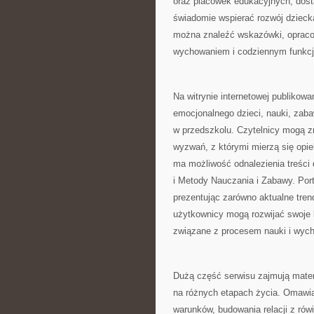
oraz placówek edukacyjnych, dosta
świadomie wspierać rozwój dziecka
można znaleźć wskazówki, opracow
wychowaniem i codziennym funkcj
Na witrynie internetowej publikow
emocjonalnego dzieci, nauki, zab
w przedszkolu. Czytelnicy mogą z
wyzwań, z którymi mierzą się opi
ma możliwość odnalezienia treśc
i Metody Nauczania i Zabawy. Por
prezentując zarówno aktualne tren
użytkownicy mogą rozwijać swoje
związane z procesem nauki i wyc
Dużą część serwisu zajmują mater
na różnych etapach życia. Omawia
warunków, budowania relacji z rów