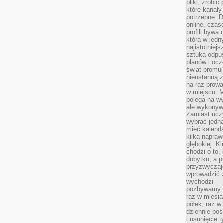
pliki, zrobi
które kanał
potrzebne. D
online, cza
profili bywa
która w jedn
najistotniejs
sztuka odpu
planów i oc
świat promuj
nieustanną 
na raz prowa
w miejscu. M
polega na wy
ale wykonyw
Zamiast uczy
wybrać jedną
mieć kalend
kilka napra
głębokiej. K
chodzi o to,
dobytku, a p
przyzwyczaj
wprowadzić 
wychodzi” – 
pozbywamy si
raz w miesią
półek, raz w
dziennie poś
i usunięcie 