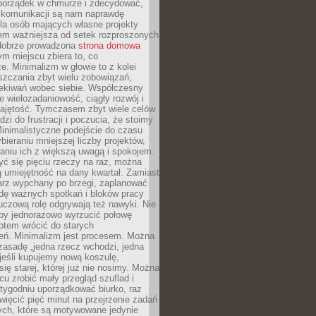
ć porządek w chmurze i zdecydować,
y komunikacji są nam naprawdę
la osób mających własne projekty
sem ważniejsza od setek rozproszonych
 dobrze prowadzona
strona domowa
ym miejscu zbiera to, co
ze. Minimalizm w głowie to z kolei
szczania zbyt wielu zobowiązań,
zekiwań wobec siebie. Współczesny
e wielozadaniowość, ciągły rozwój i
zajętość. Tymczasem zbyt wiele celów
dzi do frustracji i poczucia, że stoimy
inimalistyczne podejście do czasu
bieraniu mniejszej liczby projektów,
aniu ich z większą uwagą i spokojem.
ć się pięciu rzeczy na raz, można
 umiejętność na dany kwartał. Zamiast
arz wypchany po brzegi, zaplanować
wdę ważnych spotkań i bloków pracy
luczową rolę odgrywają też nawyki. Nie
 by jednorazowo wyrzucić połowę
otem wrócić do starych
eń. Minimalizm jest procesem. Można
zasadę „jedna rzecz wchodzi, jedna
jeśli kupujemy nową koszulę,
ę starej, której już nie nosimy. Można
cu zrobić mały przegląd szuflad i
 tygodniu uporządkować biurko, raz
więcić pięć minut na przejrzenie zadań
tych, które są motywowane jedynie