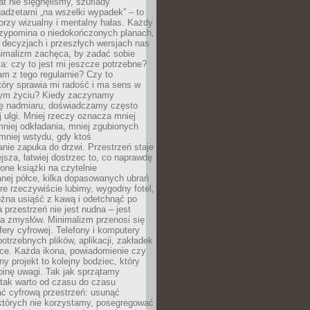
at nie sięgnęliśmy, szuflady
adżetami „na wszelki wypadek” – to
rzy wizualny i mentalny hałas. Każdy
rzypomina o niedokończonych planach,
 decyzjach i przeszłych wersjach nas
imalizm zachęca, by zadać sobie
ia: czy to jest mi jeszcze potrzebne?
m z tego regularnie? Czy to
tóry sprawia mi radość i ma sens w
ym życiu? Kiedy zaczynamy
ę nadmiaru, doświadczamy często
 ulgi. Mniej rzeczy oznacza mniej
mniej odkładania, mniej zgubionych
mniej wstydu, gdy ktoś
nie zapuka do drzwi. Przestrzeń staje
ejsza, łatwiej dostrzec to, co naprawdę
one książki na czytelnie
nej półce, kilka dopasowanych ubrań
óre rzeczywiście lubimy, wygodny fotel,
żna usiąść z kawą i odetchnąć po
a przestrzeń nie jest nudna – jest
a zmysłów. Minimalizm przenosi się
fery cyfrowej. Telefony i komputery
potrzebnych plików, aplikacji, zakładek
rce. Każda ikona, powiadomienie czy
y projekt to kolejny bodziec, który
binę uwagi. Tak jak sprzątamy
 tak warto od czasu do czasu
ć cyfrową przestrzeń: usunąć
 których nie korzystamy, posegregować