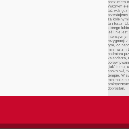
poczuciem ob
Ważnym elem
też wdzięcz
przestajemy 
za kolejnymi 
tu i teraz. U
którego lubi
jeśli nie je
intensywnym 
rezygnacji z
tym, co napr
minimalizm t
nadmiaru pr
kalendarza, 
porównywania
„tak” temu, 
spokojowi, 
tempie. W ś
minimalizm st
praktycznym
dobrostan.