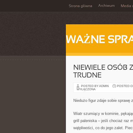
Archiwum
Strona główna
Media 
WAŻNE SPR
NIEWIELE OSÓB Z
TRUDNE
POSTED BY ADMIN
POSTED ON
WYŁĄCZONA
Niedużo figur zdaje sobie sprawę z
Wiatr szumiący w kominie, pękając
grill paleniska – jeśli chociaż raz
wątpliwości, co do jego zalet. Pi