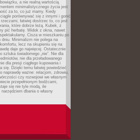
owiązku, a nie realną wartością.
entem minimalistycznego życia jest
ność za to, co już mamy. Kiedy
ciągle porównywać się z innymi i gonić
rzeczami, łatwiej dostrzec to, co jest
brania, które dobrze leżą. Kubek, z
my pić herbatę. Widok z okna, nawet
st spektakularny. Cisza w mieszkaniu po
dniu. Minimalizm nie polega na
 komfortu, lecz na skupieniu się na
awdę daje go najwięcej. Ostatecznie
o sztuka świadomego „nie”. Nie dla
zedmiotów, nie dla przeładowanego
nie dla presji ciągłego kupowania i
 się. Dzięki temu łatwiej powiedzieć
co naprawdę ważne: relacjom, zdrowiu,
twórczości czy rozwojowi we własnym
wiecie przepełnionym bodźcami,
aje się nie tyle modą, ile
 narzędziem dbania o własny