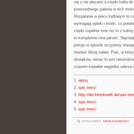
się o nie plecami a ciepło trafia 
powszedniego palenia w nich może 
Rozpalanie w piecu kaflowym to c
wymagają opieki i troski, co potw
ciepło zupełnie inne niż to z kalor
to kompletnie inna jakość. Najciep
pokoju w sposób oczywisty starają 
również bliżej siebie. Piec, w kt
dźwięków, nieraz to jest nieomal
czasem kawałek węgielka uderza o
1.
wpisy
2.
spis tresci
3.
http://der-kleinkredit.de/spis-tre
4.
spis tresci
5.
spis tresci
CATEGORIES:
NIERUCHOMOŚCI