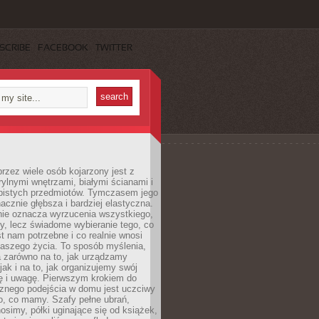
SCRIBE
FACEBOOK
TWITTER
rzez wiele osób kojarzony jest z
rylnymi wnętrzami, białymi ścianami i
bistych przedmiotów. Tymczasem jego
nacznie głębsza i bardziej elastyczna.
nie oznacza wyrzucenia wszystkiego,
y, lecz świadome wybieranie tego, co
t nam potrzebne i co realnie wnosi
naszego życia. To sposób myślenia,
a zarówno na to, jak urządzamy
jak i na to, jak organizujemy swój
ię i uwagę. Pierwszym krokiem do
cznego podejścia w domu jest uczciwy
o, co mamy. Szafy pełne ubrań,
nosimy, półki uginające się od książek,