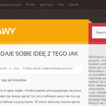
Puchar
Tagi
Uganda
społecznościowe
Spis Treści
SUB
AWY
DAJE SOBIE IDEĘ Z TEGO JAK
Minimalizm p
pustymi, ste
brakiem oso
istota jest z
NIEWIELE
 PAŹ - 12 - 2025
MOŻLIWOŚĆ KOMENTOWANIA
ZOSTAŁA
Minimalizm 
OSÓB
ZDAJE
co posiadam
SOBIE
naprawdę jes
IDEĘ
 tego jak kłopotliwe
Z
wartość do 
TEGO
który wpływ
JAK
mieszkanie, 
TRUDNE
e w ogniu węgle, chrobot popiołu przesypującego się przez
czas, energ
minimalisty
 miało się okazję ogrzać tuż przy kaflowym piecu nie ma się
przegląd teg
ece kaflowe są przychylne. W zimne wieczory można oprzeć
których nie 