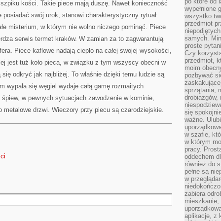
po które od l
do szpiku kości. Takie piece mają duszę. Nawet konieczność
wypełnione g
posiadać swój urok, stanowi charakterystyczny rytuał.
wszystko two
przedmiot p
ałe misterium, w którym nie wolno niczego pominąć. Piece
niepodjętych
samych. Min
ierdza serwis termet kraków. W zamian za to zagwarantują
proste pytan
yfera. Piece kaflowe nadają ciepło na całej swojej wysokości,
Czy korzysta
przedmiot, k
lej jest tuż koło pieca, w związku z tym wszyscy obecni w
moim obecn
się odkryć jak najbliżej. To właśnie dzięki temu ludzie są
pozbywać si
zaskakującej
órym wypala się węgiel wydaje całą gamę rozmaitych
sprzątania, 
drobiazgów, 
że śpiew, w pewnych sytuacjach zawodzenie w kominie,
niespodziewa
 metalowe drzwi. Wieczory przy piecu są czarodziejskie.
się spokojni
ważne. Ulubi
uporządkowa
w szafie, kt
w którym mo
pracy. Prost
sci
oddechem dl
również do s
pełne są nie
w przegląda
niedokończon
zabiera odro
mieszkanie,
uporządkowa
aplikacje, z