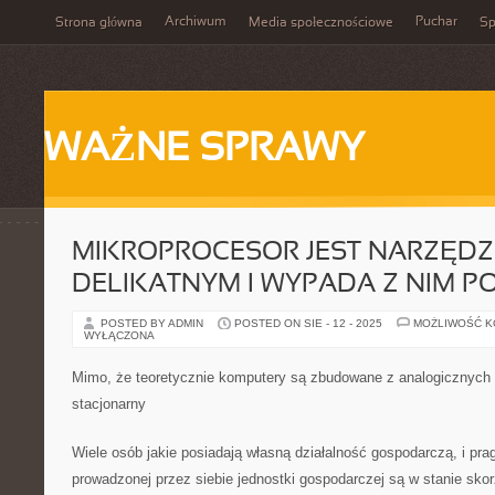
Archiwum
Puchar
Strona główna
Media społecznościowe
Sp
WAŻNE SPRAWY
MIKROPROCESOR JEST NARZĘDZ
DELIKATNYM I WYPADA Z NIM 
POSTED BY ADMIN
POSTED ON SIE - 12 - 2025
MOŻLIWOŚĆ 
WYŁĄCZONA
Mimo, że teoretycznie komputery są zbudowane z analogicznych
stacjonarny
Wiele osób jakie posiadają własną działalność gospodarczą, i pr
prowadzonej przez siebie jednostki gospodarczej są w stanie sko