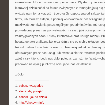
internetowej, których w sieci jest pełna masa. Wystarczy że zam
klarownej działalności na forach związanych z tematyką jaką się
wyjdzie nam to na korzyść. Sporo osób rozpoczyna od założenia s
firmy, lub również sklepu, a później wprowadzając poszczególne pr
możliwość zamówienia poszczególnych przedmiotów lub też usłu
prowadzonej przez nas pomysłowości, i czasu jaki poświęcimy na
zaintrygowanych osób. Strony internetowe oraz usługa rodzaju P
bogatą oprawę graficzną jak oraz różnią się od siebie układem po
też oddziałuje to na ilość odwiedzin. Niemniej jednak w głównej mi
oferowanych przez nas usług, lub ewentualnie też towarów, ponie
zależy czy klienci będą nas dalej polecać czy też nie. Warto wo
pracować na opinię publiczną opisującej nas działalności.
źródło:
———————————
1.
zobacz wszystkie
2.
kliknij aby przejść
3.
zobacz, jak to działa
4.
http://photovrn.info