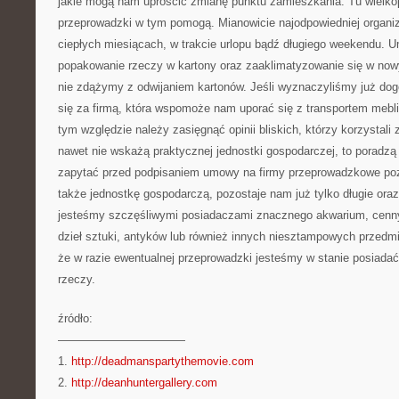
jakie mogą nam uprościć zmianę punktu zamieszkania. Tu wielkop
przeprowadzki w tym pomogą. Mianowicie najodpowiedniej organ
ciepłych miesiącach, w trakcie urlopu bądź długiego weekendu. U
popakowanie rzeczy w kartony oraz zaaklimatyzowanie się w now
nie zdążymy z odwijaniem kartonów. Jeśli wyznaczyliśmy już dog
się za firmą, która wspomoże nam uporać się z transportem mebli
tym względzie należy zasięgnąć opinii bliskich, którzy korzystali z
nawet nie wskażą praktycznej jednostki gospodarczej, to poradzą 
zapytać przed podpisaniem umowy na firmy przeprowadzkowe poz
także jednostkę gospodarczą, pozostaje nam już tylko długie ora
jesteśmy szczęśliwymi posiadaczami znacznego akwarium, cen
dzieł sztuki, antyków lub również innych niesztampowych przedm
że w razie ewentualnej przeprowadzki jesteśmy w stanie posiadać
rzeczy.
źródło:
———————————
1.
http://deadmanspartythemovie.com
2.
http://deanhuntergallery.com