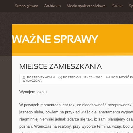
Archiwum
Puchar
Strona główna
Media społecznościowe
Sp
WAŻNE SPRAWY
MIEJSCE ZAMIESZKANIA
POSTED BY ADMIN
POSTED ON LIP - 20 - 2025
MOŻLIWOŚĆ 
WYŁĄCZONA
Wynajem lokalu
W pewnych momentach jest tak, że nieodzowność przeprowadzki 
jasnego nieba, bowiem na przykład właściciel apartamentu wypo
Nagminniej niemniej jednak zdarza się tak, iż sami planujemy cza
poznań. Wtenczas należałoby, przy wyborze terminu, wziąć bod u