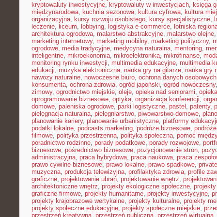
kryptowaluty inwestycyjne
,
kryptowaluty w inwestycjach
,
księga g
międzynarodowa
,
kuchnia sezonowa
,
kultura cyfrowa
,
kultura mie
organizacyjna
,
kursy rozwoju osobistego
,
kursy specjalistyczne
,
l
leczenie
,
liceum
,
lobbying
,
logistyka e-commerce
,
lotniska region
architektura ogrodowa
,
malarstwo abstrakcyjne
,
malarstwo olejne
marketing internetowy
,
marketing mobilny
,
marketing polityczny
,
m
ogrodowe
,
media tradycyjne
,
medycyna naturalna
,
mentoring
,
men
inteligentne
,
mikroekonomia
,
mikroelektronika
,
mikrofinanse
,
moda
monitoring rynku inwestycji
,
multimedia edukacyjne
,
multimedia ku
edukacji
,
muzyka elektroniczna
,
nauka gry na gitarze
,
nauka gry n
nawozy naturalne
,
nowoczesne biuro
,
ochrona danych osobowych
konsumenta
,
ochrona zdrowia
,
ogród japoński
,
ogród nowoczesny
zimowy
,
ogrodnictwo miejskie
,
oleje
,
opieka nad seniorami
,
opiek
oprogramowanie biznesowe
,
optyka
,
organizacja konferencji
,
orga
domowe
,
paleniska ogrodowe
,
parki logistyczne
,
pastel
,
patenty
,
p
pielęgnacja naturalna
,
pielęgniarstwo
,
piwowarstwo domowe
,
plan
planowanie kariery
,
planowanie urbanistyczne
,
platformy edukacyj
podatki lokalne
,
podcasts marketing
,
podróże biznesowe
,
podróże
filmowe
,
polityka przestrzenna
,
polityka społeczna
,
pomoc międz
poradnictwo rodzinne
,
porady podatkowe
,
porady rozwojowe
,
portf
biznesowe
,
pośrednictwo biznesowe
,
pozycjonowanie stron
,
poży
administracyjna
,
praca hybrydowa
,
praca naukowa
,
praca zespoło
prawo cywilne biznesowe
,
prawo lokalne
,
prawo spadkowe
,
privat
muzyczna
,
produkcja telewizyjna
,
profilaktyka zdrowia
,
profile z
graficzne
,
projektowanie ubrań
,
projektowanie wnętrz
,
projektowan
architektoniczne wnętrz
,
projekty ekologiczne społeczne
,
projekty
graficzne firmowe
,
projekty humanitarne
,
projekty inwestycyjne
,
p
projekty krajobrazowe wertykalne
,
projekty kulturalne
,
projekty m
projekty społeczne edukacyjne
,
projekty społeczne miejskie
,
prze
przestrzeń kreatywna
,
przestrzeń publiczna
,
przestrzeń wirtualna