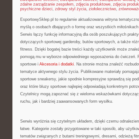
zdalne zarządzanie zespołem
,
zdjęcia produktowe
,
zdjęcia produ
psychiczne dzieci
,
zdrowy styl życia
,
ziołolecznictwo
,
zrównoważo
EsportowySklep.pl to regularnie aktualizowana witryna tematyczna
myślą o osobach dbających o formę oraz wszystkich miłośnikach
Serwis łączy funkcję informacyjną dla osób poszukujących prak
dotyczących sportowej garderoby, butów sportowych, a także róż
fitness. Dzięki bogatej bazie treści każdy użytkownik może znale
pomogą mu w wyborze odpowiedniego wyposażenia do ćwiczeń. Po
sportowe i
Akcesoria i dodatki
. Na stronie można znaleźć rozbud
tematyce aktywnego stylu życia. Publikowane materiały pomagają
sportowe sneakersy, jakie spodnie kompresyjne sprawdzą się po
oraz które bluzy sportowe najlepiej odpowiadają konkretnym pot
Czytelnicy mogą zapoznać się z wieloma wskazówkami dotycząc
ruchu, jak i bardziej zaawansowanych form wysiłku.
Serwis wyróżnia się czytelnym układem, dzięki czemu odnalezienie
łatwe. Kategorie zostały przygotowane w taki sposób, aby użytko
tematów związanych z butami treningowymi, dresami, odzieżą fit