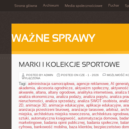
Archiwum
Puchar
Strona główna
Media społecznościowe
Sp
WAŻNE SPRAWY
MARKI I KOLEKCJE SPORTOWE
POSTED BY ADMIN
POSTED ON CZE - 1 - 2026
MOŻLIWOŚĆ K
WYŁĄCZONA
Tagi:
administracja samorządowa
,
agencje reklamowe
,
AI genera
akademia
,
akcesoria ogrodnicze
,
aktywizm społeczny
,
aktywność
akwarele
,
altana
,
altany ogrodowe
,
analityka internetowa
,
analiza
analiza ekonomiczna
,
analiza podaży
,
analiza popytu
,
analiza pr
nieruchomości
,
analiza sprzedaży
,
analiza SWOT osobista
,
analiz
2D
,
animacje 3D
,
animacje edukacyjne
,
aplikacje edukacyjne
,
ara
aranżacja przestrzeni biurowej
,
aranżacje tarasowe
,
arbitraż
,
archi
miejska
,
architektura miejska nowoczesna
,
architektura ogrodowa
sztuki
,
automatyczna księgowość
,
automatyzacja domowa
,
badan
marketingowe
,
badania opinii publicznej
,
badania społeczne
,
bala
cyfrowa
,
bankowość mobilna
,
baza klientów
,
bezpieczeństwo do