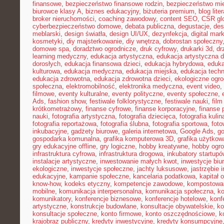
finansowe
,
bezpieczeństwo finansowe rodzin
,
bezpieczeństwo mie
biurowce klasy A
,
biznes edukacyjny
,
biżuteria premium
,
blog lite
broker nieruchomości
,
coaching zawodowy
,
content SEO
,
CSR gl
cyberbezpieczeństwo domowe
,
debata publiczna
,
degustacje
,
des
meblarski
,
design światła
,
design UI/UX
,
dezynfekcja
,
digital mar
kosmetyki
,
diy majsterkowanie
,
diy wnętrza
,
dobrostan społeczny
domowe spa
,
doradztwo ogrodnicze
,
druk cyfrowy
,
drukarki 3d
,
dr
learning medyczny
,
edukacja artystyczna
,
edukacja artystyczna d
dorosłych
,
edukacja finansowa dzieci
,
edukacja hybrydowa
,
eduka
kulturowa
,
edukacja medyczna
,
edukacja miejska
,
edukacja tech
edukacja zdrowotna
,
edukacja zdrowotna dzieci
,
ekologiczne ogro
społeczna
,
elektromobilność
,
elektronika medyczna
,
event video
,
filmowe
,
eventy kulturalne
,
eventy polityczne
,
eventy społeczne
,
Ads
,
fashion show
,
festiwale folklorystyczne
,
festiwale nauki
,
fil
krótkometrażowy
,
finanse cyfrowe
,
finanse korporacyjne
,
finanse 
nauki
,
fotografia artystyczna
,
fotografia dziecięca
,
fotografia kulin
fotografia reportażowa
,
fotografia ślubna
,
fotografia sportowa
,
foto
inkubacyjne
,
gadżety biurowe
,
galeria internetowa
,
Google Ads
,
go
gospodarka komunalna
,
grafika komputerowa 3D
,
grafika użytkow
gry edukacyjne offline
,
gry logiczne
,
hobby kreatywne
,
hobby ogro
infrastruktura cyfrowa
,
infrastruktura drogowa
,
inkubatory startupó
instalacje artystyczne
,
inwestowanie małych kwot
,
inwestycje biu
ekologiczne
,
inwestycje społeczne
,
jachty luksusowe
,
jastrzębie 
edukacyjne
,
kampanie społeczne
,
kancelaria podatkowa
,
kapitał 
know-how
,
kodeks etyczny
,
kompetencje zawodowe
,
kompostowa
mobilne
,
komunikacja interpersonalna
,
komunikacja społeczna
,
ko
komunikatory
,
konferencje biznesowe
,
konferencje hotelowe
,
konf
artystyczne
,
konstrukcje budowlane
,
konsultacje obywatelskie
,
ko
konsultacje społeczne
,
konto firmowe
,
konto oszczędnościowe
,
k
krajobraz publiczny
,
kredyty inwestycyjne
,
kredyty konsumpcyjne