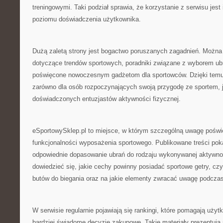
treningowymi. Taki podział sprawia, że korzystanie z serwisu jest 
poziomu doświadczenia użytkownika.
Dużą zaletą strony jest bogactwo poruszanych zagadnień. Można z
dotyczące trendów sportowych, poradniki związane z wyborem ubra
poświęcone nowoczesnym gadżetom dla sportowców. Dzięki temu s
zarówno dla osób rozpoczynających swoją przygodę ze sportem, ja
doświadczonych entuzjastów aktywności fizycznej.
eSportowySklep.pl to miejsce, w którym szczególną uwagę poświę
funkcjonalności wyposażenia sportowego. Publikowane treści poka
odpowiednie dopasowanie ubrań do rodzaju wykonywanej aktywno
dowiedzieć się, jakie cechy powinny posiadać sportowe getry, cz
butów do biegania oraz na jakie elementy zwracać uwagę podczas
W serwisie regularnie pojawiają się rankingi, które pomagają uż
bardziej świadome decyzje zakupowe. Takie materiały prezentują