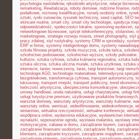
psychologia nastolatków
,
rękodzieło artystyczne
,
relacje bizneso
remarketing
,
Rewitalizacja
,
roboty domowe
,
rodzinne finanse
,
rodz
podatkowe
,
rozmowy kwalifikacyjne
,
rozwój osobisty online
,
rynek
sztuki
,
rynki surowców
,
rysunek techniczny
,
seed capital
,
SEO te
skincare routine
,
smart city
,
smart city technologie
,
spedycja mię
odpowiedzialność
,
społeczności lokalne
,
sponsoring wydarzeń
,
sp
networkingowe biznesowe
,
sprzęt telekonferencyjny
,
stolarstwo
,
s
marketingowe
,
strategie rozwoju miasta
,
street photography
,
styl 
pracy zdalnej
,
styl rustykalny
,
systemy CRM w sprzedaży
,
syste
ERP w firmie
,
systemy inteligentnego domu
,
systemy nawadniają
szkoła filmowa projekty
,
szkoła muzyczna
,
szkoła tańca
,
szkolen
szkolnictwo podstawowe
,
szkolnictwo wyższe
,
szkoły policealne
,
kulturze
,
sztuka cyfrowa
,
sztuka kulinarna regionalna
,
sztuka lud
sztuka uliczna
,
sztuka uliczna murale
,
sztuka użytkowa
,
sztuka 
internecie
,
taniec nowoczesny
,
taras
,
targi branżowe
,
targi nieruc
technologie AGD
,
technologie materiałowe
,
telemedycyna specjal
bezgotówkowe
,
transformacja cyfrowa
,
transport autonomiczny
,
t
luksusowy
,
transport miejski
,
transport publiczny
,
trend ekonomic
twórczość artystyczna
,
ubezpieczenia komunikacyjne
,
ubezpiecz
umowy handlowe
,
uroda naturalna
,
usługi charytatywne
,
usługi fin
usługi turystyczne premium
,
użytkowanie produktów finansowych
warsztat domowy
,
warsztaty artystyczne
,
warsztaty kulinarne
,
wa
warsztaty online
,
wernisaż
,
wideofilmowanie
,
wideokonferencje
,
w
winiarstwo
,
wirtualna rzeczywistość
,
wirtualne konferencje
,
wirtual
współpraca online
,
wydarzenia edukacyjne
,
wydawnictwo internet
wynalazki
,
wyposażenie ogrodu
,
wystawa malarska
,
wystawy inte
motoryzacyjne
,
zabawa w domu
,
zarządzanie biurem
,
zarządzan
zarządzanie finansami osobistymi
,
zarządzanie flotą
,
zarządzanie
klientami
,
zarządzanie kryzysem
,
zarządzanie majątkiem
,
zarząd
zarządzanie stresem
,
zarządzanie twórcze
,
zarządzanie wiedzą
,