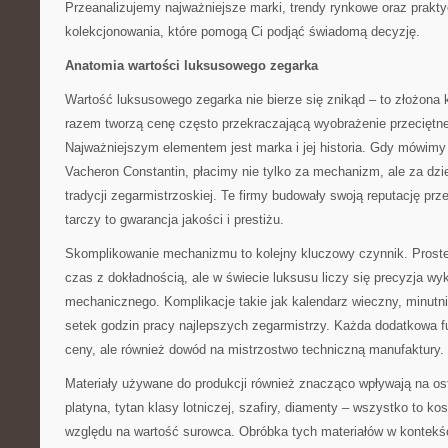
Przeanalizujemy najważniejsze marki, trendy rynkowe oraz prakt
kolekcjonowania, które pomogą Ci podjąć świadomą decyzję.
Anatomia wartości luksusowego zegarka
Wartość luksusowego zegarka nie bierze się znikąd – to złożona 
razem tworzą cenę często przekraczającą wyobrażenie przecięt
Najważniejszym elementem jest marka i jej historia. Gdy mówimy 
Vacheron Constantin, płacimy nie tylko za mechanizm, ale za dzie
tradycji zegarmistrzoskiej. Te firmy budowały swoją reputację prz
tarczy to gwarancja jakości i prestiżu.
Skomplikowanie mechanizmu to kolejny kluczowy czynnik. Prost
czas z dokładnością, ale w świecie luksusu liczy się precyzja 
mechanicznego. Komplikacje takie jak kalendarz wieczny, minutni
setek godzin pracy najlepszych zegarmistrzy. Każda dodatkowa fu
ceny, ale również dowód na mistrzostwo techniczną manufaktury.
Materiały używane do produkcji również znacząco wpływają na os
platyna, tytan klasy lotniczej, szafiry, diamenty – wszystko to kos
względu na wartość surowca. Obróbka tych materiałów w kontekś