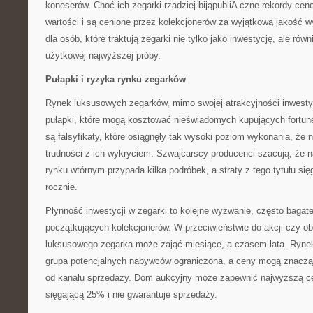
koneserów. Choć ich zegarki rzadziej bijąpubliA czne rekordy ceno
wartości i są cenione przez kolekcjonerów za wyjątkową jakość w
dla osób, które traktują zegarki nie tylko jako inwestycję, ale równ
użytkowej najwyższej próby.
Pułapki i ryzyka rynku zegarków
Rynek luksusowych zegarków, mimo swojej atrakcyjności inwestycy
pułapki, które mogą kosztować nieświadomych kupujących fortu
są falsyfikaty, które osiągnęły tak wysoki poziom wykonania, że
trudności z ich wykryciem. Szwajcarscy producenci szacują, że n
rynku wtórnym przypada kilka podróbek, a straty z tego tytułu się
rocznie.
Płynność inwestycji w zegarki to kolejne wyzwanie, często bagat
początkujących kolekcjonerów. W przeciwieństwie do akcji czy obl
luksusowego zegarka może zająć miesiące, a czasem lata. Rynek
grupa potencjalnych nabywców ograniczona, a ceny mogą znacząc
od kanału sprzedaży. Dom aukcyjny może zapewnić najwyższą cen
sięgającą 25% i nie gwarantuje sprzedaży.