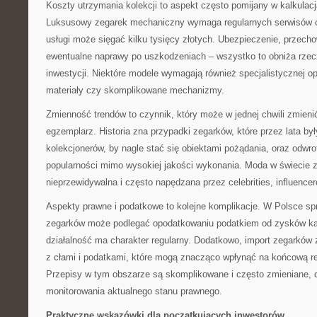
Koszty utrzymania kolekcji to aspekt często pomijany w kalkulac
Luksusowy zegarek mechaniczny wymaga regularnych serwisów co 
usługi może sięgać kilku tysięcy złotych. Ubezpieczenie, przecho
ewentualne naprawy po uszkodzeniach – wszystko to obniża rzec
inwestycji. Niektóre modele wymagają również specjalistycznej op
materiały czy skomplikowane mechanizmy.
Zmienność trendów to czynnik, który może w jednej chwili zmien
egzemplarz. Historia zna przypadki zegarków, które przez lata by
kolekcjonerów, by nagle stać się obiektami pożądania, oraz odwrotn
popularności mimo wysokiej jakości wykonania. Moda w świecie z
nieprzewidywalna i często napędzana przez celebrities, influencer
Aspekty prawne i podatkowe to kolejne komplikacje. W Polsce sp
zegarków może podlegać opodatkowaniu podatkiem od zysków kapi
działalność ma charakter regularny. Dodatkowo, import zegarków 
z cłami i podatkami, które mogą znacząco wpłynąć na końcową re
Przepisy w tym obszarze są skomplikowane i często zmieniane,
monitorowania aktualnego stanu prawnego.
Praktyczne wskazówki dla początkujących inwestorów