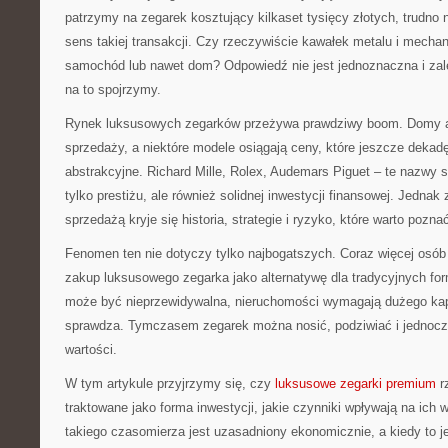
patrzymy na zegarek kosztujący kilkaset tysięcy złotych, trudno 
sens takiej transakcji. Czy rzeczywiście kawałek metalu i mecha
samochód lub nawet dom? Odpowiedź nie jest jednoznaczna i zale
na to spojrzymy.
Rynek luksusowych zegarków przeżywa prawdziwy boom. Domy au
sprzedaży, a niektóre modele osiągają ceny, które jeszcze deka
abstrakcyjne. Richard Mille, Rolex, Audemars Piguet – te nazwy s
tylko prestiżu, ale również solidnej inwestycji finansowej. Jedna
sprzedażą kryje się historia, strategie i ryzyko, które warto pozna
Fenomen ten nie dotyczy tylko najbogatszych. Coraz więcej osób z
zakup luksusowego zegarka jako alternatywę dla tradycyjnych fo
może być nieprzewidywalna, nieruchomości wymagają dużego kapit
sprawdza. Tymczasem zegarek można nosić, podziwiać i jednocze
wartości.
W tym artykule przyjrzymy się, czy
luksusowe zegarki premium
r
traktowane jako forma inwestycji, jakie czynniki wpływają na ich 
takiego czasomierza jest uzasadniony ekonomicznie, a kiedy to j