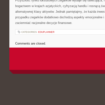
Przyszłość rynku luksusowych zegarków wydaje się obiecująca,
bogactwem w krajach azjatyckich, cyfryzacją handlu i rosnącą ś
alternatywnej klasy aktywów. Jednak pamiętajmy, że każda inwest
przypadku zegarków dodatkowo dochodzą aspekty emocjonalne i 
zaciemniać racjonalne decyzje finansowe.
CATEGORIES:
EDUPLANNER
Comments are closed.