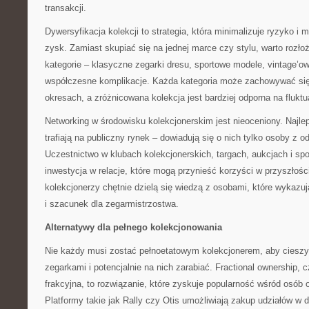
transakcji.
Dywersyfikacja kolekcji to strategia, która minimalizuje ryzyko i
zysk. Zamiast skupiać się na jednej marce czy stylu, warto rozł
kategorie – klasyczne zegarki dresu, sportowe modele, vintage’
współczesne komplikacje. Każda kategoria może zachowywać się
okresach, a zróżnicowana kolekcja jest bardziej odporna na flukt
Networking w środowisku kolekcjonerskim jest nieoceniony. Najle
trafiają na publiczny rynek – dowiadują się o nich tylko osoby z 
Uczestnictwo w klubach kolekcjonerskich, targach, aukcjach i sp
inwestycja w relacje, które mogą przynieść korzyści w przyszłoś
kolekcjonerzy chętnie dzielą się wiedzą z osobami, które wykazu
i szacunek dla zegarmistrzostwa.
Alternatywy dla pełnego kolekcjonowania
Nie każdy musi zostać pełnoetatowym kolekcjonerem, aby ciesz
zegarkami i potencjalnie na nich zarabiać. Fractional ownership, 
frakcyjna, to rozwiązanie, które zyskuje popularność wśród osób
Platformy takie jak Rally czy Otis umożliwiają zakup udziałów w 