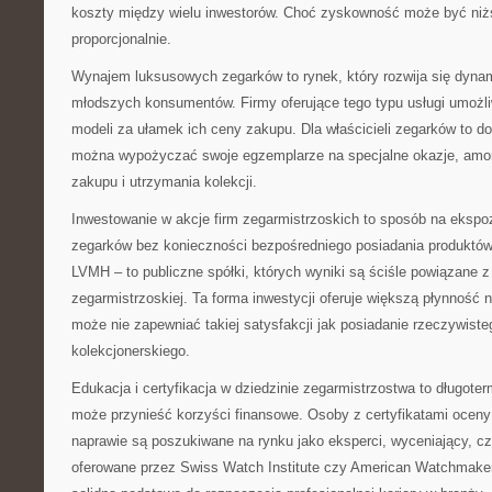
koszty między wielu inwestorów. Choć zyskowność może być niżs
proporcjonalnie.
Wynajem luksusowych zegarków to rynek, który rozwija się dynam
młodszych konsumentów. Firmy oferujące tego typu usługi umożli
modeli za ułamek ich ceny zakupu. Dla właścicieli zegarków to d
można wypożyczać swoje egzemplarze na specjalne okazje, amo
zakupu i utrzymania kolekcji.
Inwestowanie w akcje firm zegarmistrzoskich to sposób na eksp
zegarków bez konieczności bezpośredniego posiadania produktó
LVMH – to publiczne spółki, których wyniki są ściśle powiązane 
zegarmistrzoskiej. Ta forma inwestycji oferuje większą płynność n
może nie zapewniać takiej satysfakcji jak posiadanie rzeczywiste
kolekcjonerskiego.
Edukacja i certyfikacja w dziedzinie zegarmistrzostwa to długoter
może przynieść korzyści finansowe. Osoby z certyfikatami oceny
naprawie są poszukiwane na rynku jako eksperci, wyceniający, cz
oferowane przez Swiss Watch Institute czy American Watchmaker