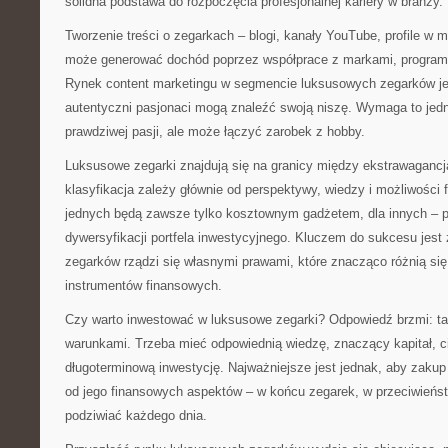
solidna podstawa do rozpoczęcia profesjonalnej kariery w branży.
Tworzenie treści o zegarkach – blogi, kanały YouTube, profile w
może generować dochód poprzez współprace z markami, programy 
Rynek content marketingu w segmencie luksusowych zegarków jest
autentyczni pasjonaci mogą znaleźć swoją niszę. Wymaga to jedn
prawdziwej pasji, ale może łączyć zarobek z hobby.
Luksusowe zegarki znajdują się na granicy między ekstrawagancją
klasyfikacja zależy głównie od perspektywy, wiedzy i możliwości
jednych będą zawsze tylko kosztownym gadżetem, dla innych – 
dywersyfikacji portfela inwestycyjnego. Kluczem do sukcesu jest
zegarków rządzi się własnymi prawami, które znacząco różnią się
instrumentów finansowych.
Czy warto inwestować w luksusowe zegarki? Odpowiedź brzmi: ta
warunkami. Trzeba mieć odpowiednią wiedzę, znaczący kapitał, cie
długoterminową inwestycję. Najważniejsze jest jednak, aby zakup 
od jego finansowych aspektów – w końcu zegarek, w przeciwieństw
podziwiać każdego dnia.