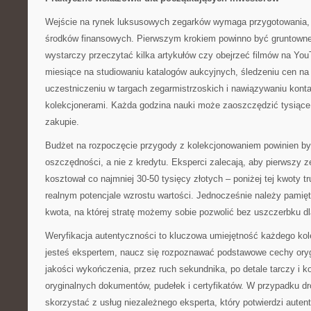
Wejście na rynek luksusowych zegarków wymaga przygotowania, c
środków finansowych. Pierwszym krokiem powinno być gruntowne
wystarczy przeczytać kilka artykułów czy obejrzeć filmów na Yo
miesiące na studiowaniu katalogów aukcyjnych, śledzeniu cen na
uczestniczeniu w targach zegarmistrzoskich i nawiązywaniu kon
kolekcjonerami. Każda godzina nauki może zaoszczędzić tysiące
zakupie.
Budżet na rozpoczęcie przygody z kolekcjonowaniem powinien by
oszczędności, a nie z kredytu. Eksperci zalecają, aby pierwszy 
kosztował co najmniej 30-50 tysięcy złotych – poniżej tej kwoty 
realnym potencjale wzrostu wartości. Jednocześnie należy pamięt
kwota, na której stratę możemy sobie pozwolić bez uszczerbku dl
Weryfikacja autentyczności to kluczowa umiejętność każdego kole
jesteś ekspertem, naucz się rozpoznawać podstawowe cechy ory
jakości wykończenia, przez ruch sekundnika, po detale tarczy i k
oryginalnych dokumentów, pudełek i certyfikatów. W przypadku d
skorzystać z usług niezależnego eksperta, który potwierdzi autent