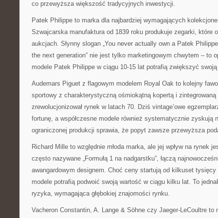
co przewyższa większość tradycyjnych inwestycji.
Patek Philippe to marka dla najbardziej wymagających kolekcjone
Szwajcarska manufaktura od 1839 roku produkuje zegarki, które 
aukcjach.
Słynny slogan „You never actually own a Patek Philippe. 
the next generation” nie jest tylko marketingowym chwytem – to o
modele Patek Philippe w ciągu 10-15 lat potrafią zwiększyć swoj
Audemars Piguet z flagowym modelem Royal Oak to kolejny fawor
sportowy z charakterystyczną ośmiokątną kopertą i zintegrowaną 
zrewolucjonizował rynek w latach 70. Dziś vintage’owe egzemplar
fortunę, a współczesne modele również systematycznie zyskują na
ograniczonej produkcji sprawia, że popyt zawsze przewyższa pod
Richard Mille to względnie młoda marka, ale jej wpływ na rynek jes
często nazywane „Formułą 1 na nadgarstku”, łączą najnowocześni
awangardowym designem. Choć ceny startują od kilkuset tysięcy 
modele potrafią podwoić swoją wartość w ciągu kilku lat. To jedn
ryzyka, wymagająca głębokiej znajomości rynku.
Vacheron Constantin, A. Lange & Söhne czy Jaeger-LeCoultre to 