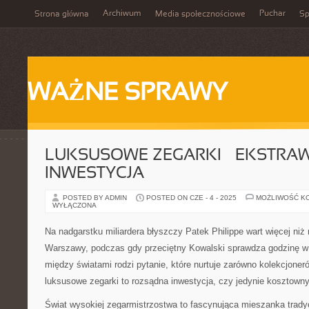
Archiwum
Puchar
Strona główna
Media społecznościowe
Sp
WAŻNE SPRAWY
LUKSUSOWE ZEGARKI – EKSTRA
INWESTYCJA
POSTED BY ADMIN
POSTED ON CZE - 4 - 2025
MOŻLIWOŚĆ K
WYŁĄCZONA
Na nadgarstku miliardera błyszczy Patek Philippe wart więcej ni
Warszawy, podczas gdy przeciętny Kowalski sprawdza godzinę w 
między światami rodzi pytanie, które nurtuje zarówno kolekcjoner
luksusowe zegarki to rozsądna inwestycja, czy jedynie kosztown
Świat wysokiej zegarmistrzostwa to fascynująca mieszanka tradycji