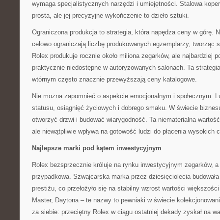
wymaga specjalistycznych narzędzi i umiejętności. Stalowa kop
prosta, ale jej precyzyjne wykończenie to dzieło sztuki.
Ograniczona produkcja to strategia, która napędza ceny w górę. 
celowo ograniczają liczbę produkowanych egzemplarzy, tworząc s
Rolex produkuje rocznie około miliona zegarków, ale najbardziej
praktycznie niedostępne w autoryzowanych salonach. Ta strategia
wtórnym często znacznie przewyższają ceny katalogowe.
Nie można zapomnieć o aspekcie emocjonalnym i społecznym. L
statusu, osiągnięć życiowych i dobrego smaku. W świecie bizne
otworzyć drzwi i budować wiarygodność. Ta niematerialna wartość
ale niewątpliwie wpływa na gotowość ludzi do płacenia wysokich 
Najlepsze marki pod kątem inwestycyjnym
Rolex bezsprzecznie króluje na rynku inwestycyjnym zegarków, a 
przypadkowa. Szwajcarska marka przez dziesięciolecia budowała 
prestiżu, co przełożyło się na stabilny wzrost wartości większośc
Master, Daytona – te nazwy to pewniaki w świecie kolekcjonowan
za siebie: przeciętny Rolex w ciągu ostatniej dekady zyskał na wa