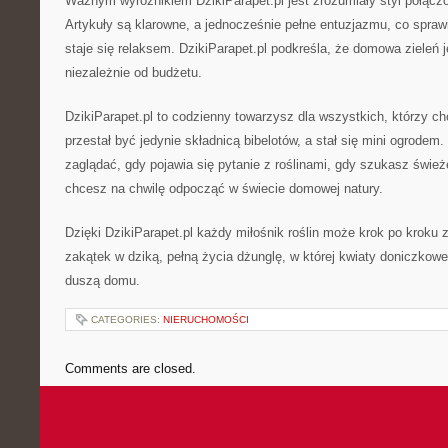
Ważnym wyróżnikiem DzikiParapet.pl jest zrozumiały styl połączo
Artykuły są klarowne, a jednocześnie pełne entuzjazmu, co spraw
staje się relaksem. DzikiParapet.pl podkreśla, że domowa zieleń 
niezależnie od budżetu.
DzikiParapet.pl to codzienny towarzysz dla wszystkich, którzy c
przestał być jedynie składnicą bibelotów, a stał się mini ogrodem.
zaglądać, gdy pojawia się pytanie z roślinami, gdy szukasz świe
chcesz na chwilę odpocząć w świecie domowej natury.
Dzięki DzikiParapet.pl każdy miłośnik roślin może krok po kroku 
zakątek w dziką, pełną życia dżunglę, w której kwiaty doniczkowe
duszą domu.
CATEGORIES:
NIERUCHOMOŚCI
Comments are closed.