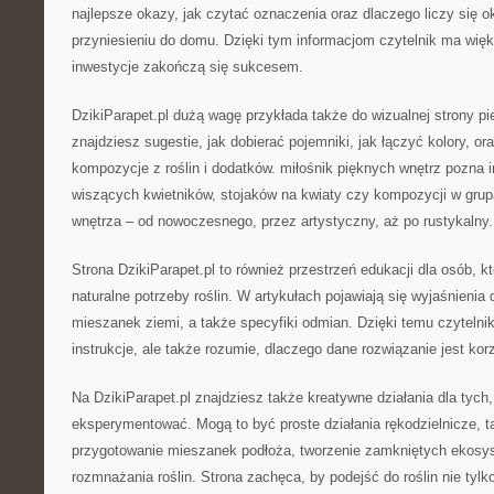
najlepsze okazy, jak czytać oznaczenia oraz dlaczego liczy się o
przyniesieniu do domu. Dzięki tym informacjom czytelnik ma więk
inwestycje zakończą się sukcesem.
DzikiParapet.pl dużą wagę przykłada także do wizualnej strony piel
znajdziesz sugestie, jak dobierać pojemniki, jak łączyć kolory, or
kompozycje z roślin i dodatków. miłośnik pięknych wnętrz pozna i
wiszących kwietników, stojaków na kwiaty czy kompozycji w grupa
wnętrza – od nowoczesnego, przez artystyczny, aż po rustykalny.
Strona DzikiParapet.pl to również przestrzeń edukacji dla osób, kt
naturalne potrzeby roślin. W artykułach pojawiają się wyjaśnienia
mieszanek ziemi, a także specyfiki odmian. Dzięki temu czytelnik
instrukcje, ale także rozumie, dlaczego dane rozwiązanie jest korz
Na DzikiParapet.pl znajdziesz także kreatywne działania dla tych,
eksperymentować. Mogą to być proste działania rękodzielnicze, t
przygotowanie mieszanek podłoża, tworzenie zamkniętych ekosy
rozmnażania roślin. Strona zachęca, by podejść do roślin nie tylko