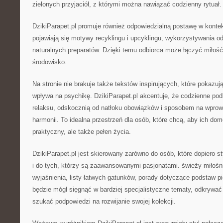
zielonych przyjaciół, z którymi można nawiązać codzienny rytuał.
DzikiParapet.pl promuje również odpowiedzialną postawę w kontek
pojawiają się motywy recyklingu i upcyklingu, wykorzystywania 
naturalnych preparatów. Dzięki temu odbiorca może łączyć miłość 
środowisko.
Na stronie nie brakuje także tekstów inspirujących, które pokazują
wpływa na psychikę. DzikiParapet.pl akcentuje, że codzienne po
relaksu, odskocznią od natłoku obowiązków i sposobem na wprow
harmonii. To idealna przestrzeń dla osób, które chcą, aby ich dom
praktyczny, ale także pełen życia.
DzikiParapet.pl jest skierowany zarówno do osób, które dopiero sty
i do tych, którzy są zaawansowanymi pasjonatami. świeży miłośni
wyjaśnienia, listy łatwych gatunków, porady dotyczące podstaw pie
będzie mógł sięgnąć w bardziej specjalistyczne tematy, odkrywać
szukać podpowiedzi na rozwijanie swojej kolekcji.