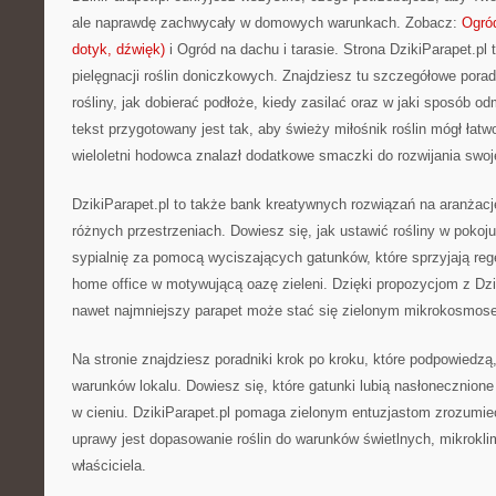
ale naprawdę zachwycały w domowych warunkach. Zobacz:
Ogró
dotyk, dźwięk)
i Ogród na dachu i tarasie. Strona DzikiParapet.p
pielęgnacji roślin doniczkowych. Znajdziesz tu szczegółowe porad
rośliny, jak dobierać podłoże, kiedy zasilać oraz w jaki sposób 
tekst przygotowany jest tak, aby świeży miłośnik roślin mógł łatw
wieloletni hodowca znalazł dodatkowe smaczki do rozwijania swoje
DzikiParapet.pl to także bank kreatywnych rozwiązań na aranżacj
różnych przestrzeniach. Dowiesz się, jak ustawić rośliny w pokoj
sypialnię za pomocą wyciszających gatunków, które sprzyjają rege
home office w motywującą oazę zieleni. Dzięki propozycjom z Dzi
nawet najmniejszy parapet może stać się zielonym mikrokosmos
Na stronie znajdziesz poradniki krok po kroku, które podpowiedzą
warunków lokalu. Dowiesz się, które gatunki lubią nasłonecznione 
w cieniu. DzikiParapet.pl pomaga zielonym entuzjastom zrozumie
uprawy jest dopasowanie roślin do warunków świetlnych, mikrokli
właściciela.