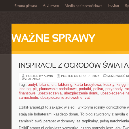
Archiwum
Puchar
Strona główna
Media społecznościowe
Sp
WAŻNE SPRAWY
INSPIRACJE Z OGRODÓW ŚWIATA
POSTED BY ADMIN
POSTED ON GRU - 7 - 2025
MOŻLIWOŚĆ 
WYŁĄCZONA
Tagi:
audyt
,
bilans
,
cit
,
faktoring
,
karta kredytowa
,
koszty
,
księgi
leasing
,
pit
,
planowanie podatkowe
,
podatki
,
polisa
,
przychody
,
ra
finansowe
,
ubezpieczenia
,
ubezpieczenie domu
,
ubezpieczenie na
samochodu
,
ubezpieczenie zdrowotne
,
vat
DzikiParapet.pl to zakątek w sieci, w którym rośliny doniczkowe 
stają się bohaterami każdego domu. To blog stworzony z myślą o 
zamienić swój parapet w domowy las tropikalny, pełną natchnienia
DzikiParapet.pl odkryjesz wszystko, czego potrzebujesz, aby Twoj