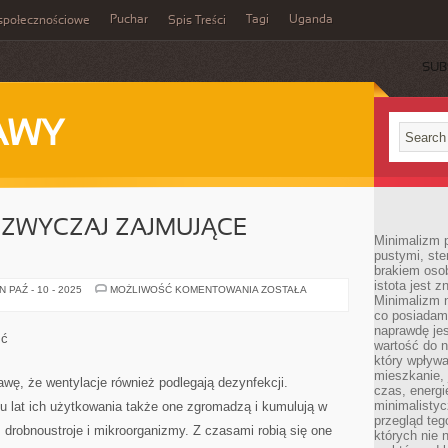
Puchar
Tagi
Uganda
społecznościowe
Spis Treści
SUB
AWY
ZWYCZAJ ZAJMUJĄCE
Minimalizm p
pustymi, ste
brakiem oso
istota jest z
DYWANY
 PAŹ - 10 - 2025
MOŻLIWOŚĆ KOMENTOWANIA
ZOSTAŁA
Minimalizm 
TO
NADZWYCZAJ
co posiadam
ZAJMUJĄCE
naprawdę jes
DEKORACJE
ść
wartość do 
który wpływ
mieszkanie, 
awę, że wentylacje również podlegają dezynfekcji.
czas, energ
minimalisty
u lat ich użytkowania także one zgromadzą i kumulują w
przegląd teg
s drobnoustroje i mikroorganizmy. Z czasami robią się one
których nie 