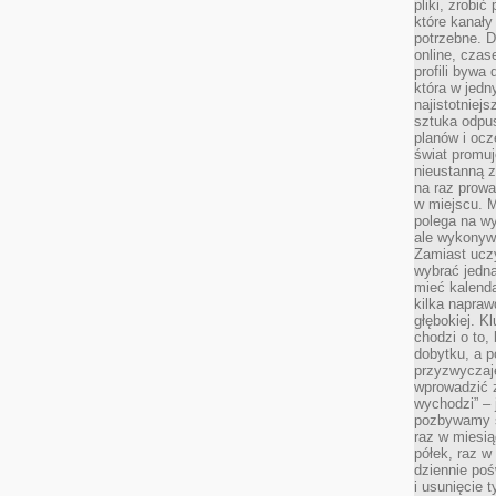
pliki, zrobi
które kanał
potrzebne. D
online, cza
profili bywa
która w jedn
najistotniejs
sztuka odpu
planów i oc
świat promuj
nieustanną 
na raz prowa
w miejscu. M
polega na wy
ale wykonyw
Zamiast uczy
wybrać jedną
mieć kalend
kilka napra
głębokiej. K
chodzi o to,
dobytku, a p
przyzwyczaj
wprowadzić 
wychodzi” – 
pozbywamy si
raz w miesią
półek, raz w
dziennie poś
i usunięcie 