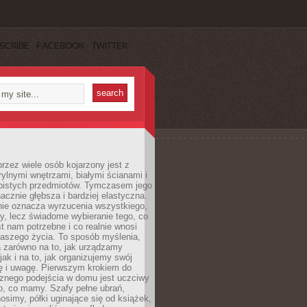
SCRIBE
FACEBOOK
TWITTER
rzez wiele osób kojarzony jest z
rylnymi wnętrzami, białymi ścianami i
bistych przedmiotów. Tymczasem jego
nacznie głębsza i bardziej elastyczna.
nie oznacza wyrzucenia wszystkiego,
y, lecz świadome wybieranie tego, co
t nam potrzebne i co realnie wnosi
naszego życia. To sposób myślenia,
a zarówno na to, jak urządzamy
jak i na to, jak organizujemy swój
ię i uwagę. Pierwszym krokiem do
cznego podejścia w domu jest uczciwy
o, co mamy. Szafy pełne ubrań,
nosimy, półki uginające się od książek,