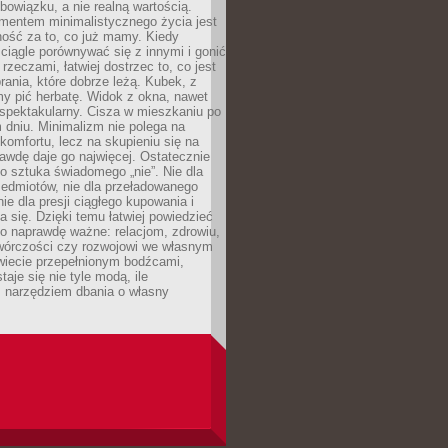
owiązku, a nie realną wartością.
entem minimalistycznego życia jest
ność za to, co już mamy. Kiedy
ciągle porównywać się z innymi i gonić
rzeczami, łatwiej dostrzec to, co jest
brania, które dobrze leżą. Kubek, z
my pić herbatę. Widok z okna, nawet
st spektakularny. Cisza w mieszkaniu po
dniu. Minimalizm nie polega na
 komfortu, lecz na skupieniu się na
awdę daje go najwięcej. Ostatecznie
o sztuka świadomego „nie”. Nie dla
zedmiotów, nie dla przeładowanego
nie dla presji ciągłego kupowania i
 się. Dzięki temu łatwiej powiedzieć
co naprawdę ważne: relacjom, zdrowiu,
twórczości czy rozwojowi we własnym
wiecie przepełnionym bodźcami,
aje się nie tyle modą, ile
 narzędziem dbania o własny