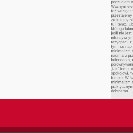
poczuciem ob
Ważnym elem
też wdzięcz
przestajemy 
za kolejnymi 
tu i teraz. U
którego lubi
jeśli nie je
intensywnym 
rezygnacji z
tym, co napr
minimalizm t
nadmiaru pr
kalendarza, 
porównywania
„tak” temu, 
spokojowi, 
tempie. W ś
minimalizm st
praktycznym
dobrostan.