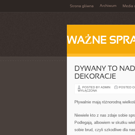
Archiwum
Strona główna
Media 
WAŻNE SPR
DYWANY TO NAD
DEKORACJE
POSTED BY ADMIN
POSTED ON
WYŁĄCZONA
Pływalnie mają różnorodną wielko
Niewiele kto z nas zdaje sobie spr
Podlegają, albowiem w skutku wiel
sobie brud, czyli szkodliwe dla na