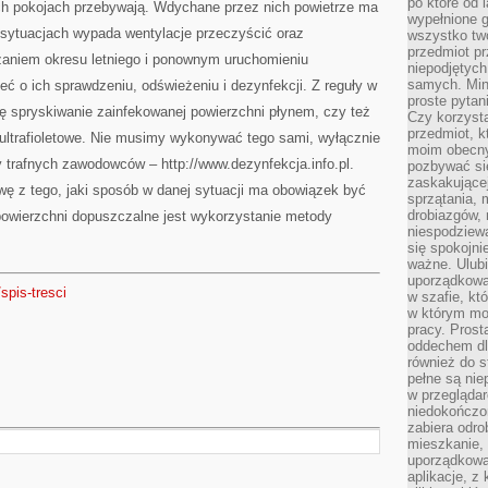
po które od l
ych pokojach przebywają. Wdychane przez nich powietrze ma
wypełnione g
 sytuacjach wypada wentylacje przeczyścić oraz
wszystko two
przedmiot p
zaniem okresu letniego i ponownym uruchomieniu
niepodjętych
samych. Min
ć o ich sprawdzeniu, odświeżeniu i dezynfekcji. Z reguły w
proste pytan
ę spryskiwanie zainfekowanej powierzchni płynem, czy też
Czy korzysta
przedmiot, k
 ultrafioletowe. Nie musimy wykonywać tego sami, wyłącznie
moim obecn
 trafnych zawodowców – http://www.dezynfekcja.info.pl.
pozbywać si
zaskakującej
wę z tego, jaki sposób w danej sytuacji ma obowiązek być
sprzątania, 
drobiazgów, 
powierzchni dopuszczalne jest wykorzystanie metody
niespodziewa
się spokojni
ważne. Ulubi
uporządkowa
/spis-tresci
w szafie, kt
w którym mo
pracy. Prost
oddechem dl
również do s
pełne są nie
w przegląda
niedokończon
zabiera odro
mieszkanie,
uporządkowa
aplikacje, z