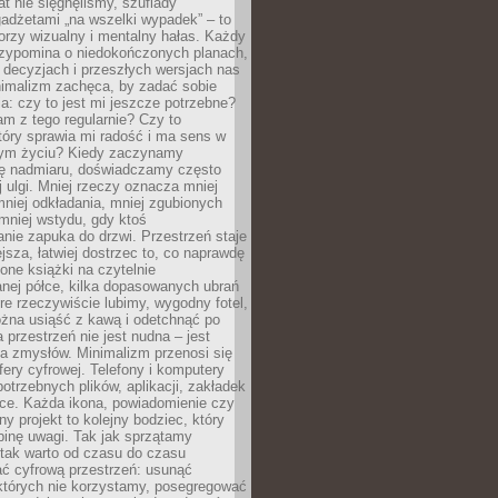
at nie sięgnęliśmy, szuflady
adżetami „na wszelki wypadek” – to
rzy wizualny i mentalny hałas. Każdy
rzypomina o niedokończonych planach,
 decyzjach i przeszłych wersjach nas
imalizm zachęca, by zadać sobie
ia: czy to jest mi jeszcze potrzebne?
m z tego regularnie? Czy to
tóry sprawia mi radość i ma sens w
ym życiu? Kiedy zaczynamy
ę nadmiaru, doświadczamy często
 ulgi. Mniej rzeczy oznacza mniej
mniej odkładania, mniej zgubionych
mniej wstydu, gdy ktoś
nie zapuka do drzwi. Przestrzeń staje
ejsza, łatwiej dostrzec to, co naprawdę
one książki na czytelnie
nej półce, kilka dopasowanych ubrań
óre rzeczywiście lubimy, wygodny fotel,
żna usiąść z kawą i odetchnąć po
a przestrzeń nie jest nudna – jest
a zmysłów. Minimalizm przenosi się
fery cyfrowej. Telefony i komputery
potrzebnych plików, aplikacji, zakładek
rce. Każda ikona, powiadomienie czy
y projekt to kolejny bodziec, który
binę uwagi. Tak jak sprzątamy
 tak warto od czasu do czasu
ć cyfrową przestrzeń: usunąć
 których nie korzystamy, posegregować