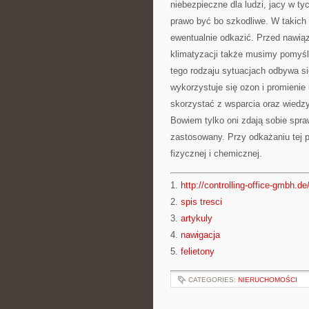
niebezpieczne dla ludzi, jacy w t
prawo być bo szkodliwe. W takich
ewentualnie odkazić. Przed nawią
klimatyzacji także musimy pomyśle
tego rodzaju sytuacjach odbywa si
wykorzystuje się ozon i promienie
skorzystać z wsparcia oraz wiedzy
Bowiem tylko oni zdają sobie spra
zastosowany. Przy odkażaniu tej 
fizycznej i chemicznej.
1.
http://controlling-office-gmbh.de
2.
spis tresci
3.
artykuly
4.
nawigacja
5.
felietony
CATEGORIES:
NIERUCHOMOŚCI