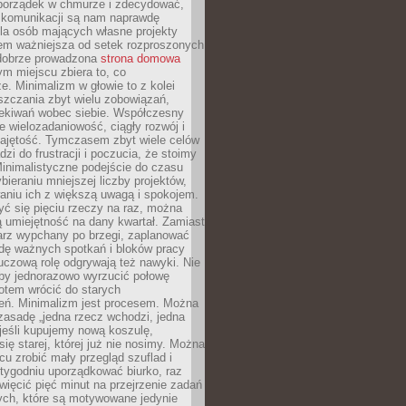
ć porządek w chmurze i zdecydować,
y komunikacji są nam naprawdę
la osób mających własne projekty
sem ważniejsza od setek rozproszonych
 dobrze prowadzona
strona domowa
ym miejscu zbiera to, co
ze. Minimalizm w głowie to z kolei
szczania zbyt wielu zobowiązań,
zekiwań wobec siebie. Współczesny
e wielozadaniowość, ciągły rozwój i
zajętość. Tymczasem zbyt wiele celów
dzi do frustracji i poczucia, że stoimy
inimalistyczne podejście do czasu
bieraniu mniejszej liczby projektów,
aniu ich z większą uwagą i spokojem.
ć się pięciu rzeczy na raz, można
 umiejętność na dany kwartał. Zamiast
arz wypchany po brzegi, zaplanować
wdę ważnych spotkań i bloków pracy
luczową rolę odgrywają też nawyki. Nie
 by jednorazowo wyrzucić połowę
otem wrócić do starych
eń. Minimalizm jest procesem. Można
zasadę „jedna rzecz wchodzi, jedna
jeśli kupujemy nową koszulę,
ę starej, której już nie nosimy. Można
cu zrobić mały przegląd szuflad i
 tygodniu uporządkować biurko, raz
więcić pięć minut na przejrzenie zadań
tych, które są motywowane jedynie