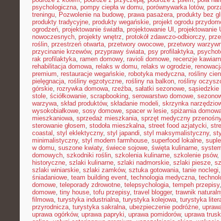
psychologiczna
,
pompy ciepła w domu
,
porównywarka lotów
,
porz
treningu
,
Pozwolenie na budowę
,
prawa pasażera
,
produkty bez g
produkty tradycyjne
,
produkty wegańskie
,
projekt ogrodu przydo
ogrodzeń
,
projektowanie światła
,
projektowanie UI
,
projektowanie
nowoczesnych
,
projekty wnętrz
,
protokół zdawczo-odbiorczy
,
prz
roślin
,
przestrzeń otwarta
,
przetwory owocowe
,
przetwory warzyw
przycinanie krzewów
,
przyprawy świata
,
psy profilaktyka
,
psychot
rak profilaktyka
,
ramen domowy
,
ravioli domowe
,
recenzje kawiarn
rehabilitacja domowa
,
relaks w domu
,
relaks w ogrodzie
,
renowacj
premium
,
restauracje wegańskie
,
robotyka medyczna
,
rośliny cie
pielęgnacja
,
rośliny egzotyczne
,
rośliny na balkon
,
rośliny oczysz
górskie
,
rozrywka domowa
,
rzeźba
,
sałatki sezonowe
,
sąsiedzkie 
stole
,
ściółkowanie
,
scrapbooking
,
serowarstwo domowe
,
sezono
warzywa
,
skład produktów
,
składanie modeli
,
skrzynka narzędzio
wysokobiałkowe
,
sosy domowe
,
spacer w lesie
,
spiżarnia domow
mieszkaniowa
,
sprzedaż mieszkania
,
sprzęt medyczny przenośn
sterowanie głosem
,
stodoła mieszkalna
,
street food azjatycki
,
str
coastal
,
styl eklektyczny
,
styl japandi
,
styl maksymalistyczny
,
st
minimalistyczny
,
styl modern farmhouse
,
superfood lokalne
,
suple
w domu
,
suszone kwiaty
,
świece sojowe
,
święta kulinarne
,
system
domowych
,
szkodniki roślin
,
szkolenia kulinarne
,
szkolenie psów
,
historyczne
,
szlaki kulinarne
,
szlaki nadmorskie
,
szlaki piesze
,
sz
szlaki winiarskie
,
szlaki zamków
,
sztuka gotowania
,
tanie noclegi
śniadaniowe
,
team building event
,
technologia medyczna
,
technol
domowe
,
teleporady zdrowotne
,
telepsychologia
,
tempeh przepisy
domowe
,
tiny house
,
tofu przepisy
,
travel blogger
,
trawnik naturaln
filmowa
,
turystyka industrialna
,
turystyka kolejowa
,
turystyka lite
przyrodnicza
,
turystyka sakralna
,
ubezpieczenie podróżne
,
uprawa
uprawa ogórków
,
uprawa papryki
,
uprawa pomidorów
,
uprawa trus