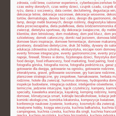
zdrowia
,
cold brew
,
customer experience
,
cyberbezpieczeństwo f
czas wolny dorosłych
,
czas wolny dzieci
,
czujnik czadu
,
czujnik
ryżu
,
dania z soczewicy
,
data center
,
decluttering
,
degustacja win
dekoracje letnie
,
dekoracje sezonowe
,
dekoracje wiosenne
,
dekor
tortów
,
dermatologia
,
desery bez cukru
,
design dla gastronomii
,
de
lamp
,
design mebli biurowych
,
design roślinny
,
diagnostyka labora
dieta przeciwzapalna
,
dieta pudełkowa
,
dieta śródziemnomorska d
zwierząt
,
dietetyka sportowa
,
diy dekoracje świąteczne
,
diy meble
klientów
,
dom letniskowy
,
dom modułowy
,
dom pod klucz
,
dom pr
szkieletowy
,
domek całoroczny
,
domki nad jeziorem
,
domowa bibl
domowe biuro inspiracje
,
domowe fermentacje
,
domowe makarony
przetwory
,
doradztwo dietetyczne
,
druk 3d hobby
,
dywany do salo
edukacja zdrowotna szkolna
,
ekoturystyka
,
escape room domowy
eventy firmowe integracyjne
,
eventy gastronomiczne
,
eventy prz
napoje
,
firewall
,
fitness w domu
,
fizjoterapia dzieci
,
florystyka do
food design
,
food influencerzy
,
food marketing
,
food pairing
,
food 
fotografia górska
,
fotografia nocna
,
fotografia podróżnicza
,
garaż 
gotowanie dla dwojga
,
gotowanie na ognisku
,
gotowanie rodzinne
,
interaktywna
,
gravel
,
grillowanie sezonowe
,
gry karciane rodzinne
planszowe strategiczne
,
gry zespołowe
,
hamakowanie
,
herbata m
rodzinne
,
hotele dla zwierząt
,
hummus domowy
,
hydroponika do
inspekcje budowlane
,
integracja outdoor
,
inteligentne oświetlenie
,
termiczne
,
jedzenie intuicyjne
,
kącik czytelniczy
,
kampery
,
karmni
specialty
,
kawalerka aranżacja
,
kayaking
,
kemping rodzinny
,
kemp
domowe
,
klimatyzacja smart
,
koktajle bezalkoholowe
,
kolacje je
kominki ekologiczne
,
komórka lokatorska
,
kompozycje kwiatowe
,
konferencje naukowe żywienie
,
konkursy
,
kosmetyki dla zwierząt
kreatywne hobby
,
księga wieczysta
,
kuchnia bałkańska
,
kuchnia b
campingowa
,
kuchnia czeska
,
kuchnia dla singli
,
kuchnia francus
grecka
,
kuchnia gruzińska
,
kuchnia hiszpańska
,
kuchnia indyjska