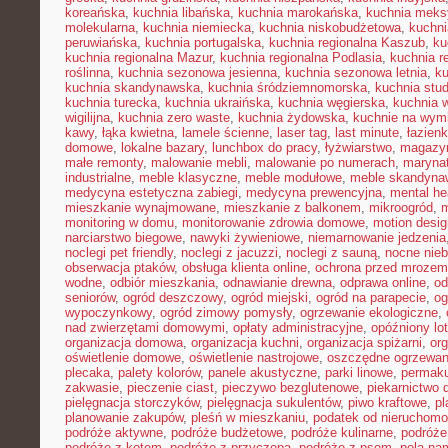
koreańska
,
kuchnia libańska
,
kuchnia marokańska
,
kuchnia mek
molekularna
,
kuchnia niemiecka
,
kuchnia niskobudżetowa
,
kuchni
peruwiańska
,
kuchnia portugalska
,
kuchnia regionalna Kaszub
,
ku
kuchnia regionalna Mazur
,
kuchnia regionalna Podlasia
,
kuchnia r
roślinna
,
kuchnia sezonowa jesienna
,
kuchnia sezonowa letnia
,
k
kuchnia skandynawska
,
kuchnia śródziemnomorska
,
kuchnia stu
kuchnia turecka
,
kuchnia ukraińska
,
kuchnia węgierska
,
kuchnia 
wigilijna
,
kuchnia zero waste
,
kuchnia żydowska
,
kuchnie na wymi
kawy
,
łąka kwietna
,
lamele ścienne
,
laser tag
,
last minute
,
łazien
domowe
,
lokalne bazary
,
lunchbox do pracy
,
łyżwiarstwo
,
magazyn
małe remonty
,
malowanie mebli
,
malowanie po numerach
,
maryna
industrialne
,
meble klasyczne
,
meble modułowe
,
meble skandyna
medycyna estetyczna zabiegi
,
medycyna prewencyjna
,
mental he
mieszkanie wynajmowane
,
mieszkanie z balkonem
,
mikroogród
,
m
monitoring w domu
,
monitorowanie zdrowia domowe
,
motion desig
narciarstwo biegowe
,
nawyki żywieniowe
,
niemarnowanie jedzenia
noclegi pet friendly
,
noclegi z jacuzzi
,
noclegi z sauną
,
nocne nie
obserwacja ptaków
,
obsługa klienta online
,
ochrona przed mrozem
wodne
,
odbiór mieszkania
,
odnawianie drewna
,
odprawa online
,
od
seniorów
,
ogród deszczowy
,
ogród miejski
,
ogród na parapecie
,
og
wypoczynkowy
,
ogród zimowy pomysły
,
ogrzewanie ekologiczne
,
nad zwierzętami domowymi
,
opłaty administracyjne
,
opóźniony lot
organizacja domowa
,
organizacja kuchni
,
organizacja spiżarni
,
org
oświetlenie domowe
,
oświetlenie nastrojowe
,
oszczędne ogrzewan
plecaka
,
palety kolorów
,
panele akustyczne
,
parki linowe
,
permaku
zakwasie
,
pieczenie ciast
,
pieczywo bezglutenowe
,
piekarnictwo
pielęgnacja storczyków
,
pielęgnacja sukulentów
,
piwo kraftowe
,
pl
planowanie zakupów
,
pleśń w mieszkaniu
,
podatek od nieruchomo
podróże aktywne
,
podróże budżetowe
,
podróże kulinarne
,
podróże
podróże z kotem
,
podróże z przyczepą
,
podróże z psem
,
pola na