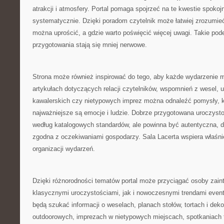
atrakcji i atmosfery. Portal pomaga spojrzeć na te kwestie spokojni
systematycznie. Dzięki poradom czytelnik może łatwiej zrozumieć
można uprościć, a gdzie warto poświęcić więcej uwagi. Takie pode
przygotowania stają się mniej nerwowe.
Strona może również inspirować do tego, aby każde wydarzenie mi
artykułach dotyczących relacji czytelników, wspomnień z wesel, 
kawalerskich czy nietypowych imprez można odnaleźć pomysły, k
najważniejsze są emocje i ludzie. Dobrze przygotowana uroczysto
według katalogowych standardów, ale powinna być autentyczna, 
zgodna z oczekiwaniami gospodarzy. Sala Lacerta wspiera właśnie
organizacji wydarzeń.
Dzięki różnorodności tematów portal może przyciągać osoby zai
klasycznymi uroczystościami, jak i nowoczesnymi trendami even
będą szukać informacji o weselach, planach stołów, tortach i dekor
outdoorowych, imprezach w nietypowych miejscach, spotkaniach 