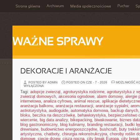
Archiwum
Puchar
Strona główna
Media społecznościowe
Sp
WAŻNE SPRAWY
DEKORACJE I ARANŻACJE
POSTED BY ADMIN
POSTED ON CZE - 7 - 2026
MOŻLIWOŚĆ K
WYŁĄCZONA
Tagi:
adopcje zwierząt
,
agroturystyka rodzinne
,
agroturystyka z 
zwierząt domowych
,
akcesoria ogrodowe
,
alarm domowy
,
alergie
internetowa
,
analiza cyfrowa
,
animal rescue
,
aplikacje dietetyczne
aranżacja balkonu
,
aranżacja restauracji
,
aranżacje sypialni
,
arom
astroturystyka
,
audioguide
,
automatyka domowa
,
backup danych
bloku
,
beczka na deszczówkę
,
behawiorystyka
,
bezpieczeństwo 
wiercenie
,
big data analizy
,
bikepacking
,
biwakowanie
,
biznes data
blog gastronomiczny
,
blog kulinarny
,
branding restauracji
,
budki l
drewniane
,
budownictwo energooszczędne
,
bushcraft
,
buty trekk
artystyczna
,
chatboty
,
chirurgia rekonstrukcyjna
,
choroby roślin 
domowe
,
cięcie drzew
,
cisza nocna
,
city break Europa
,
city break