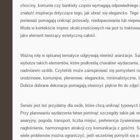
chrzciny, komunie czy bankiety często wymagają odpowiedniego s
znaleźć inspiracje dotyczące tego, jak ubrać się elegancko. Tego 
ponieważ pomagają uniknąć przesady, niedopasowania lub niepew
Moda w kontekście imprez okolicznościowych nie jest tu traktow
jako element tworzący estetyczną całość.
Ważną rolę w opisanej tematyce odgrywają również aranżacje. S
wyborze takich elementów, które podkreślą charakter wydarzenia, 
nadmiarem ozdób. Czytelnik może zainspirować się pomysłami na
urodzinowe, komunijne, plenerowe, eleganckie, minimalistyczne,
Dobrze dobrane dekoracje pomagają stworzyć piękne tło do zdjęć
Serwis jest też przydatny dla osób, które chcą uniknąć typowych
Przy planowaniu wydarzenia łatwo pominąć szczegóły takie jak re
awaryjny, pogoda, transport, liczba miejsc, preferencje żywieniow
nagłośnienie, harmonogram atrakcji czy komunikacja z gośćmi. S
wiele problemów można ograniczyć, jeśli wcześniej pomyśli się o 