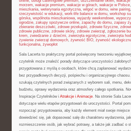
online
,
usługi cateringowe premium
,
uszczelnianie okien
,
wakacje
morzem
,
wakacje premium
,
wakacje w górach
,
wakacje w Polsce
mieszkania
,
weterynaria egzotyczna
,
wilgoć w domu
,
wine pairing
rzeczywistość w edukacji
,
work-life balance w domu
,
workshop su
górska
,
wspólnota mieszkaniowa
,
wyjazdy weekendowe
,
wypoczy
ogrodzie
,
zakupy spożywcze online
,
zapachy do domu
,
zapasy ż
zbieranie deszczówki
,
zdrowe przekąski
,
zdrowie fizyczne
,
zdrow
zdrowie publiczne
,
zdrowie skóry
,
zdrowie zwierząt
,
zgłoszenie b
krem
,
zwiedzanie z dziećmi
,
zwierzęta egzotyczne
,
zwierzęta ho
żywienie zwierząt domowych
,
żywność BIO
,
żywność ekologiczna
funkcjonalna
,
żywopłot
Sala Lacerta to praktyczny portal poświęcony tworzeniu wyjątko
czytelnik może znaleźć porady dotyczące uroczystości żałobnych
przygotowana z myślą o osobach, które chcą zaplanować wydarz
bez przypadkowych decyzji, pośpiechu i organizacyjnego chaosu. 
szukają czytelnych porad związanych z wyborem sali, menu, dekor
budżetu, oprawy wydarzenia oraz atmosfery całego spotkania. Nowo
Inspiracje Czytelników i
Atrakcje i Animacje
. Na stronie Sala Lac
dotyczące wielu etapów przygotowań do uroczystości. Portal pom
rozpocząć przygotowania, aby każdy element miał swoje miejsce 
dowiedzieć się, jak dopasować salę do charakteru wydarzenia, j
rozmieszczenie osób, jak wybrać potrawy, a także jak zadbać o st