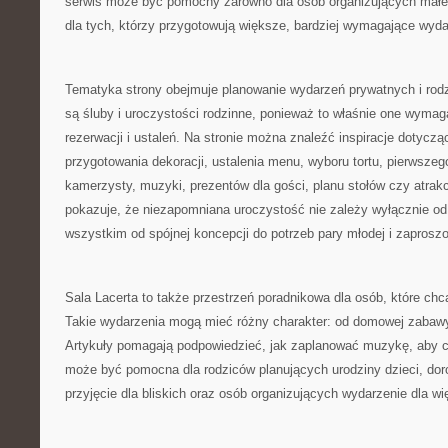
serwis może być pomocny zarówno dla osób organizujących małe, 
dla tych, którzy przygotowują większe, bardziej wymagające wyda
Tematyka strony obejmuje planowanie wydarzeń prywatnych i r
są śluby i uroczystości rodzinne, ponieważ to właśnie one wymaga
rezerwacji i ustaleń. Na stronie można znaleźć inspiracje dotyczą
przygotowania dekoracji, ustalenia menu, wyboru tortu, pierwszego
kamerzysty, muzyki, prezentów dla gości, planu stołów czy atrakcj
pokazuje, że niezapomniana uroczystość nie zależy wyłącznie od
wszystkim od spójnej koncepcji do potrzeb pary młodej i zaprosz
Sala Lacerta to także przestrzeń poradnikowa dla osób, które ch
Takie wydarzenia mogą mieć różny charakter: od domowej zabawy
Artykuły pomagają podpowiedzieć, jak zaplanować muzykę, aby ca
może być pomocna dla rodziców planujących urodziny dzieci, do
przyjęcie dla bliskich oraz osób organizujących wydarzenie dla 