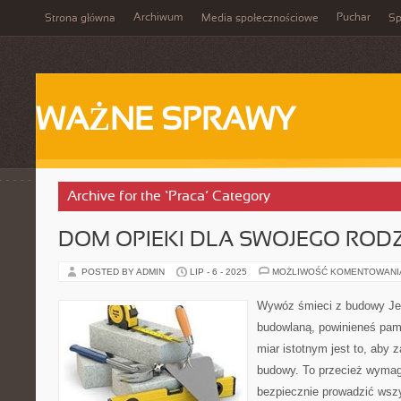
Archiwum
Puchar
Strona główna
Media społecznościowe
Sp
WAŻNE SPRAWY
Archive for the ‘Praca’ Category
DOM OPIEKI DLA SWOJEGO ROD
POSTED BY ADMIN
LIP - 6 - 2025
MOŻLIWOŚĆ KOMENTOWAN
Wywóz śmieci z budowy Jeż
budowlaną, powinieneś pam
miar istotnym jest to, aby 
budowy. To przecież wymag
bezpiecznie prowadzić wszy