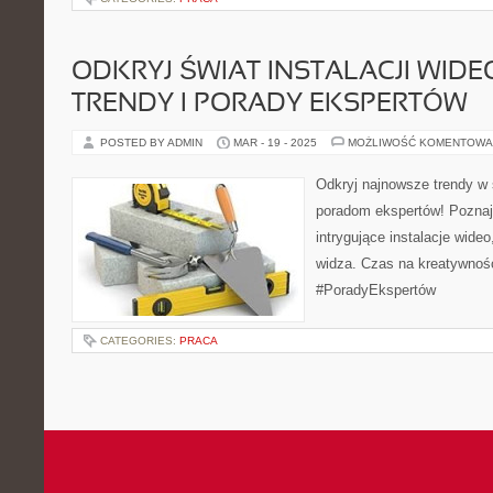
ODKRYJ ŚWIAT INSTALACJI WID
TRENDY I PORADY EKSPERTÓW
POSTED BY ADMIN
MAR - 19 - 2025
MOŻLIWOŚĆ KOMENTOWA
Odkryj najnowsze trendy w ś
poradom ekspertów! Poznaj,
intrygujące instalacje wid
widza. Czas na kreatywnoś
#PoradyEkspertów
CATEGORIES:
PRACA