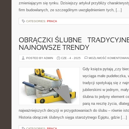
zmieniającym się rynku. Dzisiejszy artykuł przybliży charakter
firm budowlanych, ze szczególnym uwzględnieniem tych, […]
CATEGORIES:
PRACA
OBRĄCZKI ŚLUBNE – TRADYCYJNE
NAJNOWSZE TRENDY
POSTED BY ADMIN
CZE - 4 - 2025
MOŻLIWOŚĆ KOMENTOWAN
Gdy księża pytają „czy bie
wyciąga małe pudełeczka, 
tradycji spotykają się z na
jubilerskimi w jednym, mał
ślubna to jedyny element ce
parą na resztę życia, dlateg
najważniejszych decyzji w przygotowaniach do ślubu – równie isto
Historia obrączek ślubnych sięga starożytnego Egiptu, gdzie […]
CATEGORIES:
PRACA