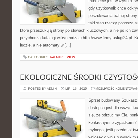
Internecie jest wszystko. 
gdy użytkownik chce odkryć
poszukiwania trafnej strony
taki stan rzeczy ponoszą 
które przeszukują strony po słowach kluczowych, a nie po ich za
przychodzą katalogi witryn rodzaju http://www.firmy-uslugi24.pl. 
ludzie, a nie automaty w […]
CATEGORIES:
PALMTREEVIEW
EKOLOGICZNE ŚRODKI CZYSTOŚ
POSTED BY ADMIN
LIP - 16 - 2025
MOŻLIWOŚĆ KOMENTOWAN
Sprzęt budowlany Szukasz k
dostępna jest dla wszystki
się, że odrzucimy Cie, pon
konkretnymi przypadkami? N
mylnego, jeśli przedmiot tw
wniosek o wpis o wysokim p