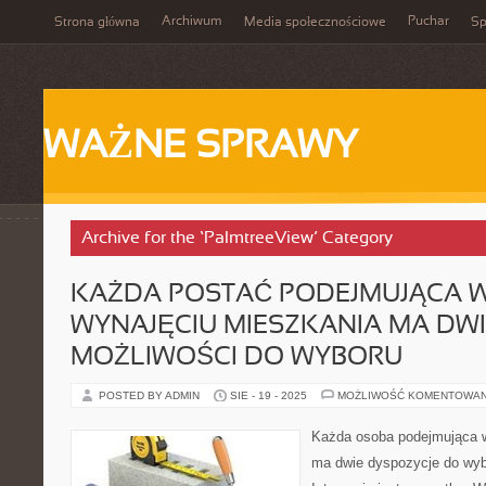
Archiwum
Puchar
Strona główna
Media społecznościowe
Sp
WAŻNE SPRAWY
Archive for the ‘PalmtreeView’ Category
KAŻDA POSTAĆ PODEJMUJĄCA 
WYNAJĘCIU MIESZKANIA MA DWI
MOŻLIWOŚCI DO WYBORU
POSTED BY ADMIN
SIE - 19 - 2025
MOŻLIWOŚĆ KOMENTOWA
Każda osoba podejmująca w
ma dwie dyspozycje do wyb