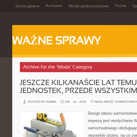
Archiwum
Puchar
Strona główna
Media społecznościowe
Sp
WAŻNE SPRAWY
Archive for the ‘Moda’ Category
JESZCZE KILKANAŚCIE LAT TEMU
JEDNOSTEK, PRZEDE WSZYSTKI
POSTED BY ADMIN
SIE - 14 - 2025
MOŻLIWOŚĆ KOMENTOWA
Design taboru samochodow
imprezę jest niesłychanie 
samochodowego obsługujące
niezwykle istotny, na co z