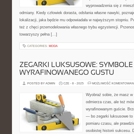
wyprowadzenia się z mieszk
odmiany. Kiedy człowiek dorasta, odsłania własne nawyki, poznaj
lokalizacji, jaka będzie mu odpowiadała w najwyższym stopniu. P
też z chęci przemodelowania własnego trybu egzystencji. Przen
towarzyszy pełna […]
CATEGORIES:
MODA
ZEGARKI LUKSUSOWE: SYMBOLE 
WYRAFINOWANEGO GUSTU
POSTED BY ADMIN
CZE - 8 - 2025
MOŻLIWOŚĆ KOMENTOWAN
Wyobraź sobie, że masz w d
odmierza czas, ale też mów
wyrafinowanym guście. Brz
— bo zegarki luksusowe to 
pomiaru czasu, ale prawdzi
osobistej historii sukcesu.