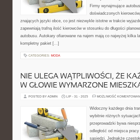
Firmy wynajmujące autobus
doświadczonych kierowców,
znających języki obce, co jest niezwykle istotne w trakcie wyjaz
zapewniają trafną ilość kierowców w stosunku do długości planow
autobusu. Autokary ofiarowane na najem mają co najwyżej kilka la
kompletny pakiet […]
CATEGORIES:
MODA
NIE ULEGA WĄTPLIWOŚCI, ŻE KA
W GŁOWIE WYMARZONE MIESZK
POSTED BY ADMIN
LIP - 31 - 2025
MOŻLIWOŚĆ KOMENTOWAN
Widoczny każdego dnia tra
wybitnie różnych sytuacja
przeprowadzki bywa niesprz
odległość od miejsca pracy
sąsiedzi. Jednakże często