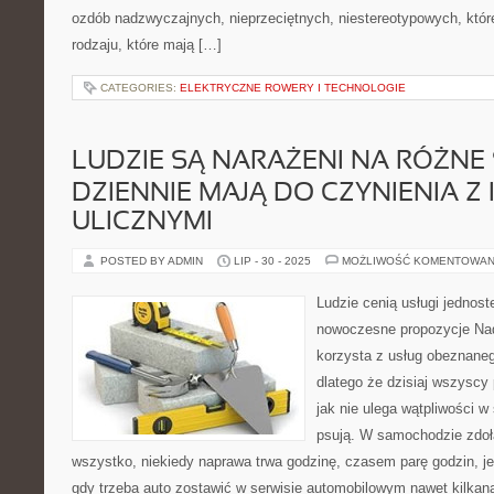
ozdób nadzwyczajnych, nieprzeciętnych, niestereotypowych, któ
rodzaju, które mają […]
CATEGORIES:
ELEKTRYCZNE ROWERY I TECHNOLOGIE
LUDZIE SĄ NARAŻENI NA RÓŻNE 
DZIENNIE MAJĄ DO CZYNIENIA Z
ULICZNYMI
POSTED BY ADMIN
LIP - 30 - 2025
MOŻLIWOŚĆ KOMENTOWAN
Ludzie cenią usługi jednoste
nowoczesne propozycje Na
korzysta z usług obeznan
dlatego że dzisiaj wszyscy
jak nie ulega wątpliwości 
psują. W samochodzie zdoł
wszystko, niekiedy naprawa trwa godzinę, czasem parę godzin, je
gdy trzeba auto zostawić w serwisie automobilowym nawet kilkana