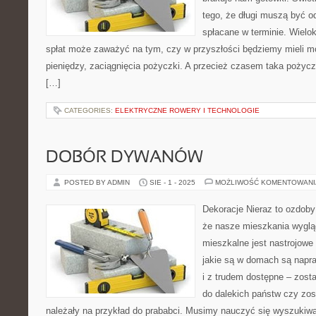
tego, że długi muszą być 
spłacane w terminie. Wielo
spłat może zaważyć na tym, czy w przyszłości będziemy mieli m
pieniędzy, zaciągnięcia pożyczki. A przecież czasem taka pożyc
[…]
CATEGORIES:
ELEKTRYCZNE ROWERY I TECHNOLOGIE
DOBÓR DYWANÓW
POSTED BY ADMIN
SIE - 1 - 2025
MOŻLIWOŚĆ KOMENTOWAN
Dekoracje Nieraz to ozdoby
że nasze mieszkania wyglą
mieszkalne jest nastrojowe 
jakie są w domach są napra
i z trudem dostępne – zost
do dalekich państw czy zos
należały na przykład do prababci. Musimy nauczyć się wyszukiw