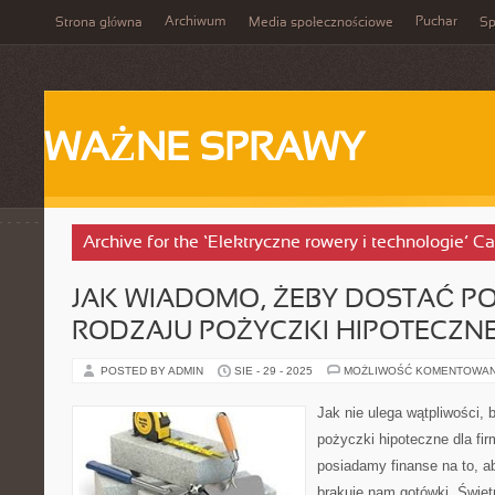
Archiwum
Puchar
Strona główna
Media społecznościowe
Sp
WAŻNE SPRAWY
Archive for the ‘Elektryczne rowery i technologie’ C
JAK WIADOMO, ŻEBY DOSTAĆ 
RODZAJU POŻYCZKI HIPOTECZNE
POSTED BY ADMIN
SIE - 29 - 2025
MOŻLIWOŚĆ KOMENTOWA
Jak nie ulega wątpliwości,
pożyczki hipoteczne dla fir
posiadamy finanse na to, ab
brakuje nam gotówki. Świet