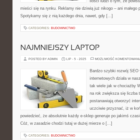
ilości ludzi o tym, że powst
mieści się na rynku. Reklamy nie dziwią już nikogo – ani małego 
Spotykamy się z nią każdego dnia, nawet, gdy […]
CATEGORIES:
BUDOWNICTWO
NAJMNIEJSZY LAPTOP
POSTED BY ADMIN
LIP - 5 - 2025
MOŻLIWOŚĆ KOMENTOWAN
Bardzo szybki rozwój SEO
internetowych działa w nas
tak wiele jak w chociażby Wi
na rok zwiększa się liczba 
postanawiają otworzyć inter
uczciwie przyznać, iż w ko
powiedzieć, że absolutnie każdy e-sklep generuje po jakimś czas
Cóż, w zasadzie chodzi tutaj w dużej mierze o […]
CATEGORIES:
BUDOWNICTWO