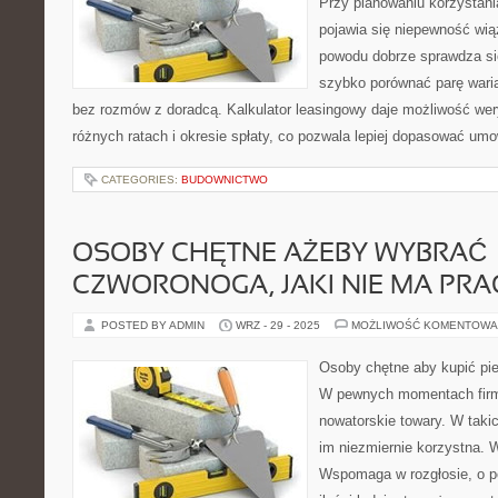
Przy planowaniu korzystani
pojawia się niepewność wią
powodu dobrze sprawdza się
szybko porównać parę wari
bez rozmów z doradcą. Kalkulator leasingowy daje możliwość wery
różnych ratach i okresie spłaty, co pozwala lepiej dopasować um
CATEGORIES:
BUDOWNICTWO
OSOBY CHĘTNE AŻEBY WYBRAĆ
CZWORONOGA, JAKI NIE MA PR
POSTED BY ADMIN
WRZ - 29 - 2025
MOŻLIWOŚĆ KOMENTOWA
Osoby chętne aby kupić pie
W pewnych momentach firm
nowatorskie towary. W tak
im niezmiernie korzystna.
Wspomaga w rozgłosie, o p