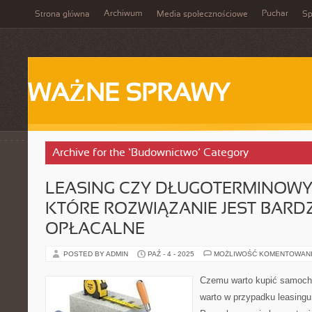
Archiwum
Puchar
Strona główna
Media społecznościowe
Sp
WAŻNE SPRAWY
Archive for the ‘Budownictwo’ Category
LEASING CZY DŁUGOTERMINOWY
KTÓRE ROZWIĄZANIE JEST BARDZ
OPŁACALNE
POSTED BY ADMIN
PAŹ - 4 - 2025
MOŻLIWOŚĆ KOMENTOWAN
Czemu warto kupić samoch
warto w przypadku leasingu