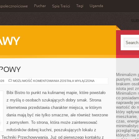
Puchar
Tagi
Uganda
społecznościowe
Spis Treści
SUB
AWY
UPOWY
Minimalizm p
pustymi, ste
PORADNIK
026
MOŻLIWOŚĆ KOMENTOWANIA
ZOSTAŁA WYŁĄCZONA
brakiem oso
ZAKUPOWY
istota jest z
Bibi Bistro to punkt na kulinarnej mapie, które powstało
Minimalizm 
co posiadam
z myślą o osobach szukających dobry smak. Strona
naprawdę jes
wartość do 
internetowa przedstawia charakter miejsca, w którym
który wpływ
dania mają być nie tylko smaczne, ale również tworzone
mieszkanie, 
czas, energ
z pomysłem. To strona, która może zainteresować
minimalisty
miłośników dobrej kuchni, poszukujących lokalu z
przegląd teg
których nie 
 Techniki Przechowywania. Już od pierwszego kontaktu z