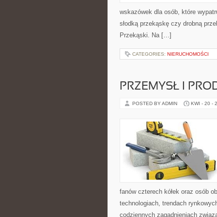
wskazówek dla osób, które wypatru
słodką przekąskę czy drobną prze
Przekąski. Na […]
CATEGORIES:
NIERUCHOMOŚCI
PRZEMYSŁ I PRO
POSTED BY ADMIN
KWI - 20 - 
fanów czterech kółek oraz osób o
technologiach, trendach rynkowych
codziennych zagadnieniach związ