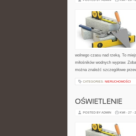
wolnego czasu nad rzeką. To miejs
miłośników wodnych wypraw. Zobacz
można znaleźć szczegółowe przew
CATEGORIES:
NIERUCHOMOŚCI
OŚWIETLENIE
POSTED BY ADMIN
KWI - 27 - 