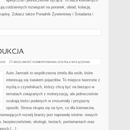
apetyczna i jednocześnie sycąca. To baza kulinarnych
ją codziennych rozwiązań na poranek, obiad, kolację,
kąskę. Zobacz także Poradnik Żywieniowy i Śniadania i
DUKCJA
PRZEMYSŁ
2026
MOŻLIWOŚĆ KOMENTOWANIA
ZOSTAŁA WYŁĄCZONA
I
PRODUKCJA
Auto Jarmark to współczesna strefa dla osób, które
interesują się światem pojazdów. To miejsce tworzone z
myślą o czytelnikach, którzy chcą być na bieżąco w
tematach związanych z motoryzacją, ale jednocześnie
szukają treści podanych w zrozumiały i przyjazny
sposób. Strona skupia się na tym, co dla kierowców,
bserwujących rozwój branży jest naprawdę istotne: nowych
, bezpieczeństwie, ekologii, testach, porównaniach oraz
anych […]