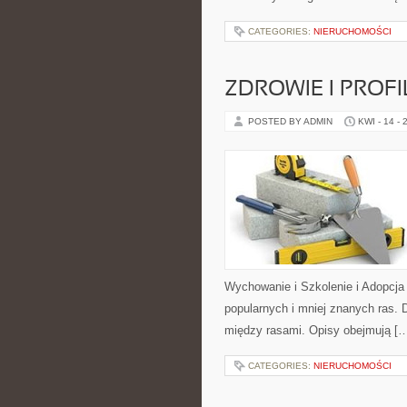
CATEGORIES:
NIERUCHOMOŚCI
ZDROWIE I PROF
POSTED BY ADMIN
KWI - 14 - 
Wychowanie i Szkolenie i Adopcja 
popularnych i mniej znanych ras. 
między rasami. Opisy obejmują [
CATEGORIES:
NIERUCHOMOŚCI