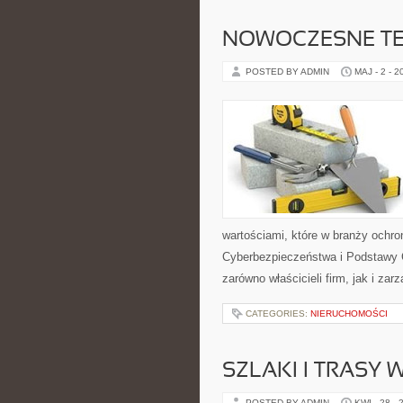
NOWOCZESNE T
POSTED BY ADMIN
MAJ - 2 - 2
wartościami, które w branży ochr
Cyberbezpieczeństwa i Podstawy 
zarówno właścicieli firm, jak i za
CATEGORIES:
NIERUCHOMOŚCI
SZLAKI I TRASY
POSTED BY ADMIN
KWI - 28 - 