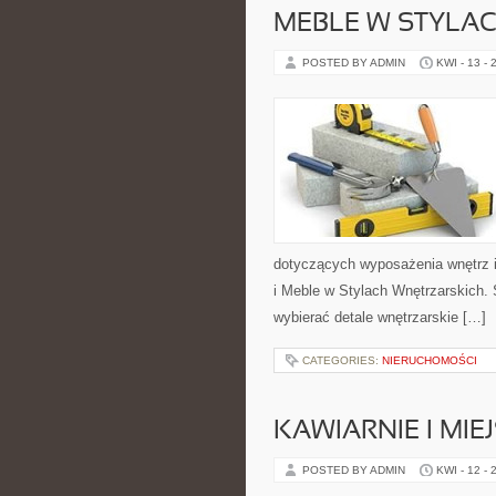
MEBLE W STYLA
POSTED BY ADMIN
KWI - 13 - 
dotyczących wyposażenia wnętrz i
i Meble w Stylach Wnętrzarskich. 
wybierać detale wnętrzarskie […]
CATEGORIES:
NIERUCHOMOŚCI
KAWIARNIE I MIE
POSTED BY ADMIN
KWI - 12 - 