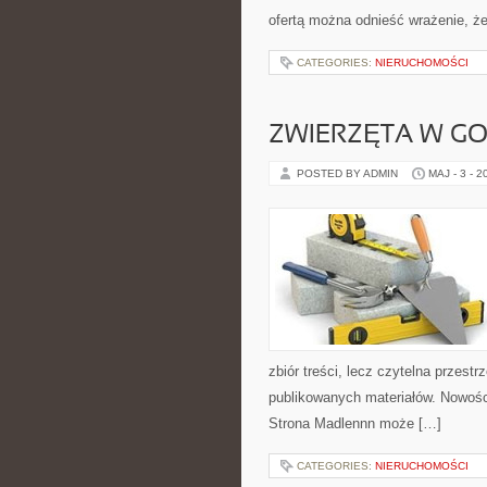
ofertą można odnieść wrażenie, że
CATEGORIES:
NIERUCHOMOŚCI
ZWIERZĘTA W G
POSTED BY ADMIN
MAJ - 3 - 2
zbiór treści, lecz czytelna przest
publikowanych materiałów. Nowości
Strona Madlennn może […]
CATEGORIES:
NIERUCHOMOŚCI