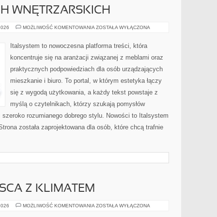
CH WNĘTRZARSKICH
MEBLE
2026
MOŻLIWOŚĆ KOMENTOWANIA
ZOSTAŁA WYŁĄCZONA
W
STYLACH
WNĘTRZARSKICH
Italsystem to nowoczesna platforma treści, która
koncentruje się na aranżacji związanej z meblami oraz
praktycznych podpowiedziach dla osób urządzających
mieszkanie i biuro. To portal, w którym estetyka łączy
się z wygodą użytkowania, a każdy tekst powstaje z
myślą o czytelnikach, którzy szukają pomysłów
 szeroko rozumianego dobrego stylu. Nowości to Italsystem
Strona została zaprojektowana dla osób, które chcą trafnie
JSCA Z KLIMATEM
KAWIARNIE
2026
MOŻLIWOŚĆ KOMENTOWANIA
ZOSTAŁA WYŁĄCZONA
I
MIEJSCA