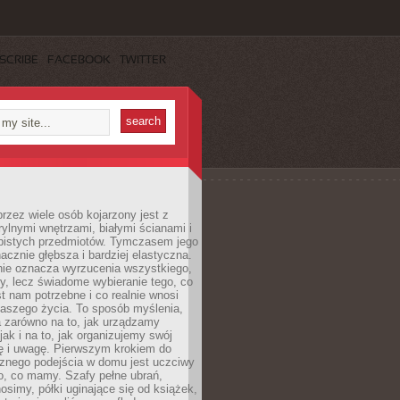
SCRIBE
FACEBOOK
TWITTER
rzez wiele osób kojarzony jest z
rylnymi wnętrzami, białymi ścianami i
bistych przedmiotów. Tymczasem jego
nacznie głębsza i bardziej elastyczna.
nie oznacza wyrzucenia wszystkiego,
y, lecz świadome wybieranie tego, co
t nam potrzebne i co realnie wnosi
naszego życia. To sposób myślenia,
a zarówno na to, jak urządzamy
jak i na to, jak organizujemy swój
ię i uwagę. Pierwszym krokiem do
cznego podejścia w domu jest uczciwy
o, co mamy. Szafy pełne ubrań,
nosimy, półki uginające się od książek,