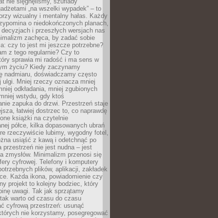
at nie sięgnęliśmy, szuflady
adżetami „na wszelki wypadek” – to
rzy wizualny i mentalny hałas. Każdy
rzypomina o niedokończonych planach,
 decyzjach i przeszłych wersjach nas
imalizm zachęca, by zadać sobie
ia: czy to jest mi jeszcze potrzebne?
m z tego regularnie? Czy to
tóry sprawia mi radość i ma sens w
ym życiu? Kiedy zaczynamy
ę nadmiaru, doświadczamy często
 ulgi. Mniej rzeczy oznacza mniej
mniej odkładania, mniej zgubionych
mniej wstydu, gdy ktoś
nie zapuka do drzwi. Przestrzeń staje
ejsza, łatwiej dostrzec to, co naprawdę
one książki na czytelnie
nej półce, kilka dopasowanych ubrań
óre rzeczywiście lubimy, wygodny fotel,
żna usiąść z kawą i odetchnąć po
a przestrzeń nie jest nudna – jest
a zmysłów. Minimalizm przenosi się
fery cyfrowej. Telefony i komputery
potrzebnych plików, aplikacji, zakładek
rce. Każda ikona, powiadomienie czy
y projekt to kolejny bodziec, który
binę uwagi. Tak jak sprzątamy
 tak warto od czasu do czasu
ć cyfrową przestrzeń: usunąć
 których nie korzystamy, posegregować