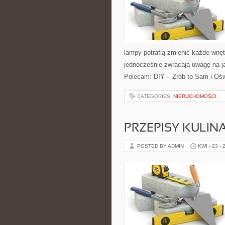
lampy potrafią zmienić każde wnętr
jednocześnie zwracają uwagę na j
Polecam: DIY – Zrób to Sam i Ośw
CATEGORIES:
NIERUCHOMOŚCI
PRZEPISY KULIN
POSTED BY ADMIN
KWI - 23 - 