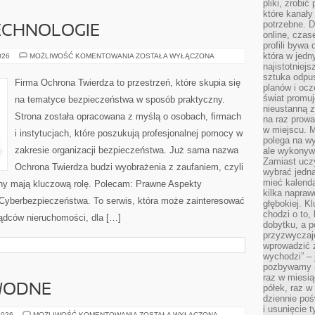
pliki, zrobi
które kanał
potrzebne. D
ECHNOLOGIE
online, cza
profili bywa
która w jedn
NOWOCZESNE
026
MOŻLIWOŚĆ KOMENTOWANIA
ZOSTAŁA WYŁĄCZONA
TECHNOLOGIE
najistotniejs
sztuka odpu
Firma Ochrona Twierdza to przestrzeń, które skupia się
planów i oc
świat promuj
na tematyce bezpieczeństwa w sposób praktyczny.
nieustanną 
Strona została opracowana z myślą o osobach, firmach
na raz prowa
w miejscu. M
i instytucjach, które poszukują profesjonalnej pomocy w
polega na wy
zakresie organizacji bezpieczeństwa. Już sama nazwa
ale wykonyw
Zamiast uczy
Ochrona Twierdza budzi wyobrażenia z zaufaniem, czyli
wybrać jedną
mieć kalend
ony mają kluczową rolę. Polecam: Prawne Aspekty
kilka napra
Cyberbezpieczeństwa. To serwis, która może zainteresować
głębokiej. K
chodzi o to,
rządców nieruchomości, dla […]
dobytku, a p
przyzwyczaj
wprowadzić 
wychodzi” – 
pozbywamy si
raz w miesią
 WODNE
półek, raz w
dziennie poś
i usunięcie 
SZLAKI
2026
MOŻLIWOŚĆ KOMENTOWANIA
ZOSTAŁA WYŁĄCZONA