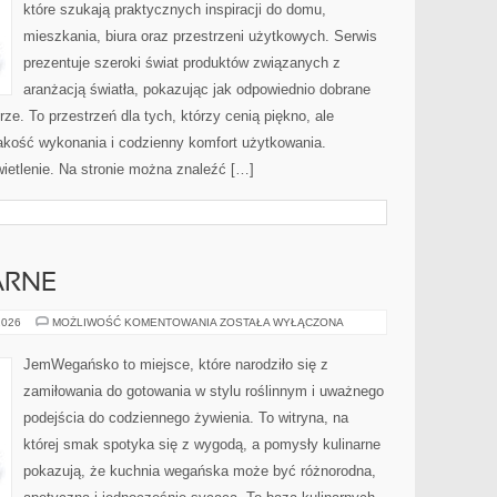
które szukają praktycznych inspiracji do domu,
mieszkania, biura oraz przestrzeni użytkowych. Serwis
prezentuje szeroki świat produktów związanych z
aranżacją światła, pokazując jak odpowiednio dobrane
ze. To przestrzeń dla tych, którzy cenią piękno, ale
akość wykonania i codzienny komfort użytkowania.
ietlenie. Na stronie można znaleźć […]
ARNE
PRZEPISY
2026
MOŻLIWOŚĆ KOMENTOWANIA
ZOSTAŁA WYŁĄCZONA
KULINARNE
JemWegańsko to miejsce, które narodziło się z
zamiłowania do gotowania w stylu roślinnym i uważnego
podejścia do codziennego żywienia. To witryna, na
której smak spotyka się z wygodą, a pomysły kulinarne
pokazują, że kuchnia wegańska może być różnorodna,