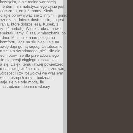
owiązku, a nie realną wartością.
entem minimalistycznego życia jest
ność za to, co już mamy. Kiedy
ciągle porównywać się z innymi i gonić
rzeczami, łatwiej dostrzec to, co jest
brania, które dobrze leżą. Kubek, z
my pić herbatę. Widok z okna, nawet
st spektakularny. Cisza w mieszkaniu po
dniu. Minimalizm nie polega na
 komfortu, lecz na skupieniu się na
awdę daje go najwięcej. Ostatecznie
o sztuka świadomego „nie”. Nie dla
zedmiotów, nie dla przeładowanego
nie dla presji ciągłego kupowania i
 się. Dzięki temu łatwiej powiedzieć
co naprawdę ważne: relacjom, zdrowiu,
twórczości czy rozwojowi we własnym
wiecie przepełnionym bodźcami,
aje się nie tyle modą, ile
 narzędziem dbania o własny