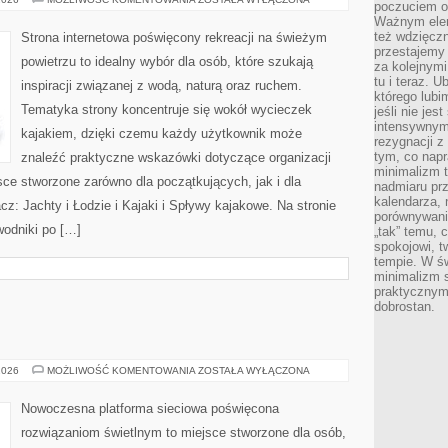
poczuciem ob
I
Ważnym elem
TRASY
WODNE
też wdzięcz
Strona internetowa poświęcony rekreacji na świeżym
przestajemy 
powietrzu to idealny wybór dla osób, które szukają
za kolejnymi 
tu i teraz. U
inspiracji związanej z wodą, naturą oraz ruchem.
którego lubi
Tematyka strony koncentruje się wokół wycieczek
jeśli nie je
intensywnym 
kajakiem, dzięki czemu każdy użytkownik może
rezygnacji z
tym, co napr
znaleźć praktyczne wskazówki dotyczące organizacji
minimalizm t
ce stworzone zarówno dla początkujących, jak i dla
nadmiaru pr
kalendarza, 
: Jachty i Łodzie i Kajaki i Spływy kajakowe. Na stronie
porównywania
odniki po […]
„tak” temu, 
spokojowi, 
tempie. W ś
minimalizm st
praktycznym
dobrostan.
OŚWIETLENIE
2026
MOŻLIWOŚĆ KOMENTOWANIA
ZOSTAŁA WYŁĄCZONA
Nowoczesna platforma sieciowa poświęcona
rozwiązaniom świetlnym to miejsce stworzone dla osób,