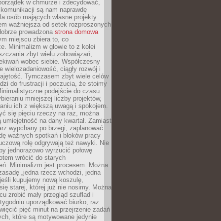
ć porządek w chmurze i zdecydować,
y komunikacji są nam naprawdę
la osób mających własne projekty
sem ważniejsza od setek rozproszonych
 dobrze prowadzona
strona domowa
ym miejscu zbiera to, co
ze. Minimalizm w głowie to z kolei
szczania zbyt wielu zobowiązań,
zekiwań wobec siebie. Współczesny
e wielozadaniowość, ciągły rozwój i
zajętość. Tymczasem zbyt wiele celów
dzi do frustracji i poczucia, że stoimy
inimalistyczne podejście do czasu
bieraniu mniejszej liczby projektów,
aniu ich z większą uwagą i spokojem.
ć się pięciu rzeczy na raz, można
 umiejętność na dany kwartał. Zamiast
arz wypchany po brzegi, zaplanować
wdę ważnych spotkań i bloków pracy
luczową rolę odgrywają też nawyki. Nie
 by jednorazowo wyrzucić połowę
otem wrócić do starych
eń. Minimalizm jest procesem. Można
zasadę „jedna rzecz wchodzi, jedna
jeśli kupujemy nową koszulę,
ę starej, której już nie nosimy. Można
cu zrobić mały przegląd szuflad i
 tygodniu uporządkować biurko, raz
więcić pięć minut na przejrzenie zadań
tych, które są motywowane jedynie