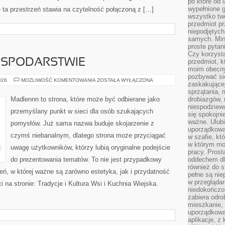
po które od l
wypełnione g
 ta przestrzeń stawia na czytelność połączoną z […]
wszystko two
przedmiot p
niepodjętych
samych. Min
proste pytan
Czy korzysta
OSPODARSTWIE
przedmiot, k
moim obecn
pozbywać si
ZWIERZĘTA
026
MOŻLIWOŚĆ KOMENTOWANIA
ZOSTAŁA WYŁĄCZONA
zaskakującej
W
GOSPODARSTWIE
sprzątania, 
Madlennn to strona, które może być odbierane jako
drobiazgów, 
niespodziewa
przemyślany punkt w sieci dla osób szukających
się spokojni
ważne. Ulubi
pomysłów. Już sama nazwa buduje skojarzenie z
uporządkowa
czymś niebanalnym, dlatego strona może przyciągać
w szafie, kt
w którym mo
uwagę użytkowników, którzy lubią oryginalne podejście
pracy. Prost
do prezentowania tematów. To nie jest przypadkowy
oddechem dl
również do s
rzeń, w której ważne są zarówno estetyka, jak i przydatność
pełne są nie
w przegląda
 na stronie: Tradycje i Kultura Wsi i Kuchnia Wiejska.
niedokończon
zabiera odro
mieszkanie,
uporządkowa
aplikacje, z