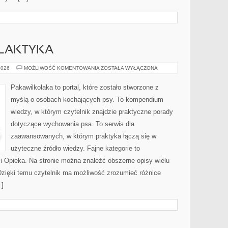
ILAKTYKA
ZDROWIE
2026
MOŻLIWOŚĆ KOMENTOWANIA
ZOSTAŁA WYŁĄCZONA
I
PROFILAKTYKA
Pakawilkolaka to portal, które zostało stworzone z
myślą o osobach kochających psy. To kompendium
wiedzy, w którym czytelnik znajdzie praktyczne porady
dotyczące wychowania psa. To serwis dla
zaawansowanych, w którym praktyka łączą się w
użyteczne źródło wiedzy. Fajne kategorie to
i Opieka. Na stronie można znaleźć obszerne opisy wielu
Dzięki temu czytelnik ma możliwość zrozumieć różnice
…]