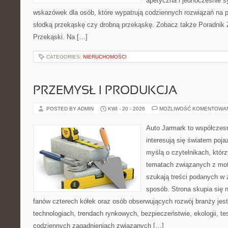
apetyczna i jednocześnie s
wskazówek dla osób, które wypatrują codziennych rozwiązań na po
słodką przekąskę czy drobną przekąskę. Zobacz także Poradnik Ż
Przekąski. Na […]
CATEGORIES:
NIERUCHOMOŚCI
PRZEMYSŁ I PRODUKCJA
POSTED BY ADMIN
KWI - 20 - 2026
MOŻLIWOŚĆ KOMENTOWA
Auto Jarmark to współczesn
interesują się światem poj
myślą o czytelnikach, któr
tematach związanych z mot
szukają treści podanych w 
sposób. Strona skupia się 
fanów czterech kółek oraz osób obserwujących rozwój branży jes
technologiach, trendach rynkowych, bezpieczeństwie, ekologii, t
codziennych zagadnieniach związanych […]