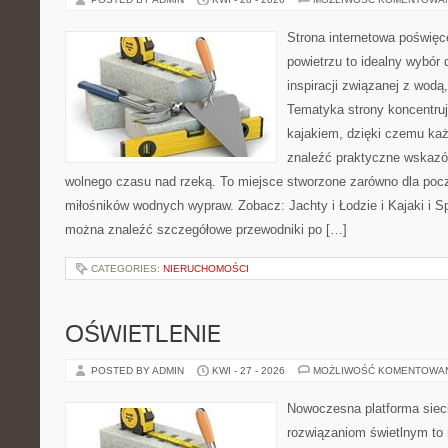
Strona internetowa poświęc
powietrzu to idealny wybór 
inspiracji związanej z wodą
Tematyka strony koncentruj
kajakiem, dzięki czemu ka
znaleźć praktyczne wskazó
wolnego czasu nad rzeką. To miejsce stworzone zarówno dla począ
miłośników wodnych wypraw. Zobacz: Jachty i Łodzie i Kajaki i S
można znaleźć szczegółowe przewodniki po […]
CATEGORIES:
NIERUCHOMOŚCI
OŚWIETLENIE
POSTED BY ADMIN
KWI - 27 - 2026
MOŻLIWOŚĆ KOMENTOWA
Nowoczesna platforma sie
rozwiązaniom świetlnym to 