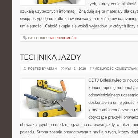
tych, którzy cenią bliskość
szukają użytecznych informacji. Znajdują się tu materiały dla cz
swoją przygodę oraz dla zaawansowanych miłośników caravaningu,
umiejętności. Całość skupia się wokół wyjazdów, w których liczy 
CATEGORIES:
NIERUCHOMOŚCI
TECHNIKA JAZDY
POSTED BY ADMIN
KWI - 3 - 2026
MOŻLIWOŚĆ KOMENTOWAN
ODTJ Bolesławiec to nowoc
koncentruje się na tematyc
odpowiedzialnego uczestni
doskonalenia umiejętności k
którym odbiorca otrzyma rz
dotyczące praktyki prowadze
obowiązujących na drodze, egzaminu na prawo jazdy, a także men
pojazdu. Strona została przygotowana z myślą o tych, którzy dopie