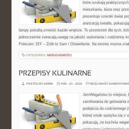
które szukają praktycznych 
mieszkania, biura oraz prz
prezentuje szeroki świat p
aranżacją światła, pokazuj
lampy potrafią zmienić każde wnętrze. To przestrzeń dla tych, któ
jednocześnie zwracają uwagę na jakość wykonania i codzienny k
Polecam: DIY – Zrób to Sam i Oświetlenie. Na stronie można zna
CATEGORIES:
NIERUCHOMOŚCI
PRZEPISY KULINARNE
POSTED BY ADMIN
KWI - 23 - 2026
MOŻLIWOŚĆ KOMENTOWA
JemWegańsko to miejsce, kt
zamiłowania do gotowania w
podejścia do codziennego ż
której smak spotyka się z 
pokazują, że kuchnia wega