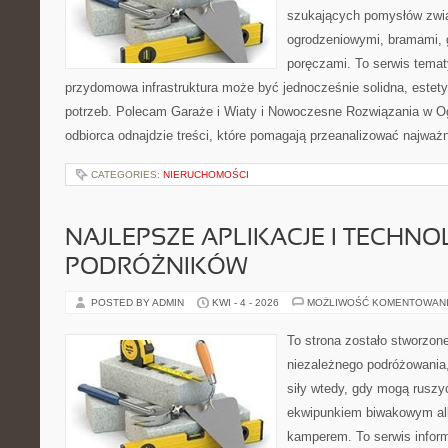
szukających pomysłów zwi
ogrodzeniowymi, bramami, g
poręczami. To serwis tematy
przydomowa infrastruktura może być jednocześnie solidna, estet
potrzeb. Polecam Garaże i Wiaty i Nowoczesne Rozwiązania w Ogr
odbiorca odnajdzie treści, które pomagają przeanalizować najważ
CATEGORIES:
NIERUCHOMOŚCI
NAJLEPSZE APLIKACJE I TECHNO
PODRÓŻNIKÓW
POSTED BY ADMIN
KWI - 4 - 2026
MOŻLIWOŚĆ KOMENTOWAN
To strona zostało stworzon
niezależnego podróżowania, 
siły wtedy, gdy mogą ruszyć
ekwipunkiem biwakowym al
kamperem. To serwis infor