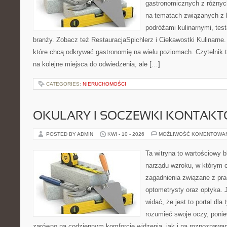
gastronomicznych z różnych
na tematach związanych z l
podróżami kulinarnymi, tes
branży. Zobacz też RestauracjaSpichlerz i Ciekawostki Kulinarne.
które chcą odkrywać gastronomię na wielu poziomach. Czytelnik tr
na kolejne miejsca do odwiedzenia, ale […]
CATEGORIES:
NIERUCHOMOŚCI
OKULARY I SOCZEWKI KONTAK
POSTED BY ADMIN
KWI - 10 - 2026
MOŻLIWOŚĆ KOMENTOWA
Ta witryna to wartościowy b
narządu wzroku, w którym c
zagadnienia związane z prac
optometrysty oraz optyka. 
widać, że jest to portal dla 
rozumieć swoje oczy, ponie
zarówno na codziennym komforcie widzenia, jak i na rozpoznawan