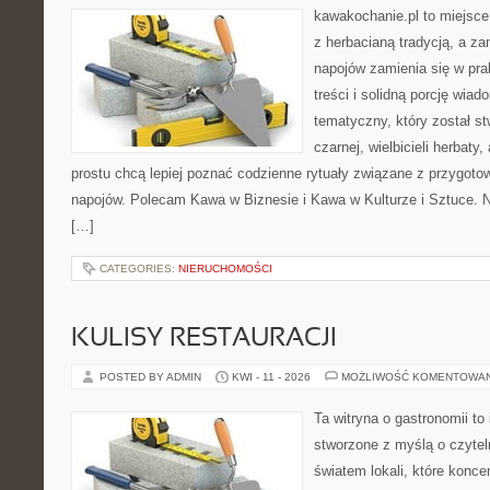
kawakochanie.pl to miejsce
z herbacianą tradycją, a z
napojów zamienia się w pra
treści i solidną porcję wiad
tematyczny, który został s
czarnej, wielbicieli herbaty,
prostu chcą lepiej poznać codzienne rytuały związane z przygot
napojów. Polecam Kawa w Biznesie i Kawa w Kulturze i Sztuce. 
[…]
CATEGORIES:
NIERUCHOMOŚCI
KULISY RESTAURACJI
POSTED BY ADMIN
KWI - 11 - 2026
MOŻLIWOŚĆ KOMENTOWA
Ta witryna o gastronomii to
stworzone z myślą o czyte
światem lokali, które koncen