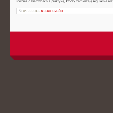
również o kierowcach z praktyką, którzy zamierzają regularnie ro
CATEGORIES:
NIERUCHOMOŚCI