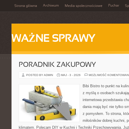
Archiwum
Puchar
Strona główna
Media społecznościowe
Sp
WAŻNE SPRAWY
PORADNIK ZAKUPOWY
POSTED BY ADMIN
MAJ - 3 - 2026
MOŻLIWOŚĆ KOMENTOWAN
Bibi Bistro to punkt na kuli
z myślą o osobach szukają
internetowa przedstawia ch
dania mają być nie tylko s
z pomysłem. To strona, kt
miłośników dobrej kuchni, 
klimatem. Polecam DIY w Kuchni i Techniki Przechowywania. Już