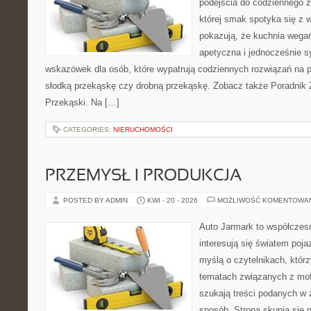
podejścia do codziennego ż
której smak spotyka się z 
pokazują, że kuchnia wega
apetyczna i jednocześnie s
wskazówek dla osób, które wypatrują codziennych rozwiązań na po
słodką przekąskę czy drobną przekąskę. Zobacz także Poradnik Ż
Przekąski. Na […]
CATEGORIES:
NIERUCHOMOŚCI
PRZEMYSŁ I PRODUKCJA
POSTED BY ADMIN
KWI - 20 - 2026
MOŻLIWOŚĆ KOMENTOWA
Auto Jarmark to współczesn
interesują się światem poj
myślą o czytelnikach, któr
tematach związanych z mot
szukają treści podanych w 
sposób. Strona skupia się 