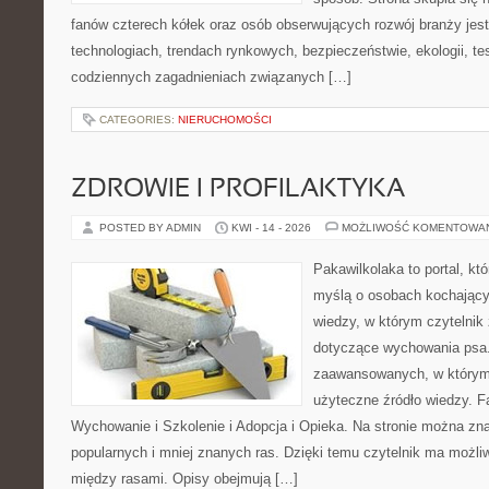
fanów czterech kółek oraz osób obserwujących rozwój branży jes
technologiach, trendach rynkowych, bezpieczeństwie, ekologii, t
codziennych zagadnieniach związanych […]
CATEGORIES:
NIERUCHOMOŚCI
ZDROWIE I PROFILAKTYKA
POSTED BY ADMIN
KWI - 14 - 2026
MOŻLIWOŚĆ KOMENTOWA
Pakawilkolaka to portal, kt
myślą o osobach kochając
wiedzy, w którym czytelnik
dotyczące wychowania psa.
zaawansowanych, w którym 
użyteczne źródło wiedzy. Fa
Wychowanie i Szkolenie i Adopcja i Opieka. Na stronie można zna
popularnych i mniej znanych ras. Dzięki temu czytelnik ma możl
między rasami. Opisy obejmują […]