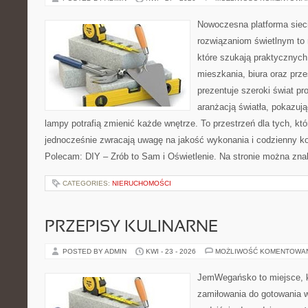
Nowoczesna platforma sie
rozwiązaniom świetlnym to 
które szukają praktycznych 
mieszkania, biura oraz prz
prezentuje szeroki świat p
aranżacją światła, pokazuj
lampy potrafią zmienić każde wnętrze. To przestrzeń dla tych, któ
jednocześnie zwracają uwagę na jakość wykonania i codzienny k
Polecam: DIY – Zrób to Sam i Oświetlenie. Na stronie można zna
CATEGORIES:
NIERUCHOMOŚCI
PRZEPISY KULINARNE
POSTED BY ADMIN
KWI - 23 - 2026
MOŻLIWOŚĆ KOMENTOWA
JemWegańsko to miejsce, kt
zamiłowania do gotowania w