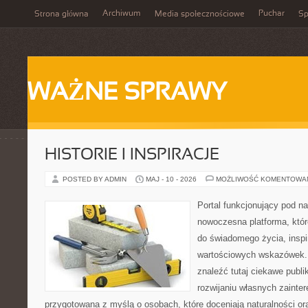
Archiwum
Puchar
Strona główna
Media społecznościowe
Sp
WAŻNE SPRAWY
HISTORIE I INSPIRACJE
POSTED BY ADMIN
MAJ - 10 - 2026
MOŻLIWOŚĆ KOMENTOWA
Portal funkcjonujący pod 
nowoczesna platforma, któr
do świadomego życia, inspir
wartościowych wskazówek.
znaleźć tutaj ciekawe publik
rozwijaniu własnych zainte
przygotowana z myślą o osobach, które doceniają naturalności or