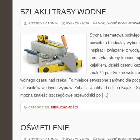
SZLAKI I TRASY WODNE
POSTED BY ADMIN
KWI - 28 - 2026
MOŻLIWOŚĆ KOMENTOWA
Strona internetowa poświęc
powietrzu to idealny wybór 
inspiracji związanej z wodą
Tematyka strony koncentruj
kajakiem, dzięki czemu ka
znaleźć praktyczne wskazó
wolnego czasu nad rzeką. To miejsce stworzone zarówno dla począ
miłośników wodnych wypraw. Zobacz: Jachty i Łodzie i Kajaki i S
można znaleźć szczegółowe przewodniki po […]
CATEGORIES:
NIERUCHOMOŚCI
OŚWIETLENIE
POSTED BY ADMIN
KWI - 27 - 2026
MOŻLIWOŚĆ KOMENTOWA