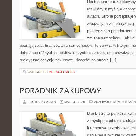
Rentdabcar to rozbudowany 
rozwijany z myślą o osobac
autach. Strona porządkuje 
związanych z motoryzacją,
praktycznym poradnikiem z
zmianę samochodu, jak i dla
poznają świat finansowania samochodów. To serwis, w którym mo
dotyczące różnych aspektów korzystania z auta, od sprawdzania
praktyczne decyzje zakupowe. Nowości na stronie […]
CATEGORIES:
NIERUCHOMOŚCI
PORADNIK ZAKUPOWY
POSTED BY ADMIN
MAJ - 3 - 2026
MOŻLIWOŚĆ KOMENTOWAN
Bibi Bistro to punkt na kuli
z myślą o osobach szukają
internetowa przedstawia ch
dania mają być nie tylko s