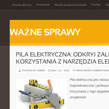
Archiwum
Puchar
Strona główna
Media społecznościowe
Sp
WAŻNE SPRAWY
PILA ELEKTRYCZNA: ODKRYJ ZAL
KORZYSTANIA Z NARZĘDZIA EL
POSTED BY ADMIN
MAJ - 21 - 2025
MOŻLIWOŚĆ KOMENTOWA
Pila elektryczna jest niez
majsterkowiczów i profesjon
korzystania z tego wygodne
urządzenia!